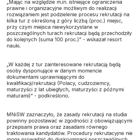
„Mając na względzie m.in. istniejące ograniczenia
prawne i organizacyjne możliwym do realizacji
rozwiązaniem jest podzielenie procesu rekrutacji na
kilka tur z określoną z góry liczbą (proc.) miejsc,
przy czym miejsca niewykorzystane w
poszczególnych turach rekrutacji będą przechodziły
do kolejnych (suma 100 proc.)” - wskazał resort
nauki.
„W każdej z tur zainteresowane rekrutacją będą
osoby dysponujące w danym momencie
dokumentami uprawniającymi do
kwalifikacji/rekrutacji (Polacy, cudzoziemcy,
maturzyści z lat ubiegłych, maturzyści z późnymi
maturami)” - podkreślono.
MNiSW zaznaczyło, że zasady rekrutacji na studia
powinny pozostawać w zgodności z obowiązującymi
przepisami prawa oraz zasadami równego
traktowania kandydatów. Procedury rekrutacyjne nie
mogą prowadzić do dyskryminacji poszczególnych