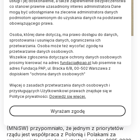
usługi i jej doskonalenie, a także zapewnienie bezpieczeństwa
co stanowi prawnie uzasadniony interes administratora Dane
mogą być udostępniane na zlecenie administratora danych
podmiotom uprawnionym do uzyskania danych na podstawie
obowiązującego prawa.
Osoba, której dane dotyczą, ma prawo dostępu do danych,
27.06.2024 PAP/Albert Zawada
sprostowania i usunięcia danych, ograniczenia ich
przetwarzania. Osoba może też wycofać zgodę na
przetwarzanie danych osobowych.
Uczelnie mogą podzielić proces rekrutacji na kilka
Wszelkie zgłoszenia dotyczące ochrony danych osobowych
tur, by zniwelować problemy, które mają
prosimy kierować na adres
fundacja@pap.pl
lub pisemnie na
kandydaci na studia z zagranicy, w tym
adres Fundacja PAP, ul. Bracka 6/8, 00-502 Warszawa z
szczególnie osoby polskiego pochodzenia -
dopiskiem "ochrona danych osobowych"
zarekomendował resort nauki. Chodzi o brak
korelacji terminów rekrutacji z terminami
Więcej o zasadach przetwarzania danych osobowych i
uzyskiwania świadectw maturalnych w innych
przysługujących Użytkownikowi prawach znajduje się w
państwach.
Polityce prywatności.
Dowiedz się więcej.
Wyrażam zgodę
W komunikacie na swojej stronie internetowej
Ministerstwo Nauki i Szkolnictwa Wyższego
(MNiSW) przypomniało, że jednym z priorytetów
rządu jest współpraca z Polonią i Polakami za