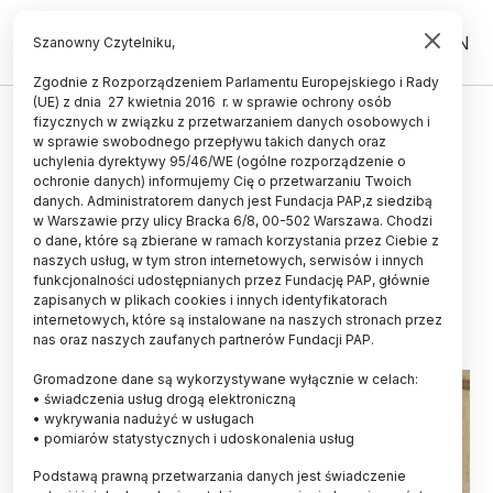
PL
EN
Szanowny Czytelniku,
Zgodnie z Rozporządzeniem Parlamentu Europejskiego i Rady
(UE) z dnia 27 kwietnia 2016 r. w sprawie ochrony osób
UCZELNIE I INSTYTUCJE
fizycznych w związku z przetwarzaniem danych osobowych i
w sprawie swobodnego przepływu takich danych oraz
MNiSW: rekrutacja na uczelnie
uchylenia dyrektywy 95/46/WE (ogólne rozporządzenie o
możliwa w kilku turach, by
ochronie danych) informujemy Cię o przetwarzaniu Twoich
danych. Administratorem danych jest Fundacja PAP,z siedzibą
usprawnić przyjmowanie
w Warszawie przy ulicy Bracka 6/8, 00-502 Warszawa. Chodzi
o dane, które są zbierane w ramach korzystania przez Ciebie z
kandydatów z zagranicy
naszych usług, w tym stron internetowych, serwisów i innych
funkcjonalności udostępnianych przez Fundację PAP, głównie
10.06.2026
aktualizacja: 10.06.2026
zapisanych w plikach cookies i innych identyfikatorach
2 minuty czytania
internetowych, które są instalowane na naszych stronach przez
nas oraz naszych zaufanych partnerów Fundacji PAP.
Gromadzone dane są wykorzystywane wyłącznie w celach:
• świadczenia usług drogą elektroniczną
• wykrywania nadużyć w usługach
• pomiarów statystycznych i udoskonalenia usług
Podstawą prawną przetwarzania danych jest świadczenie