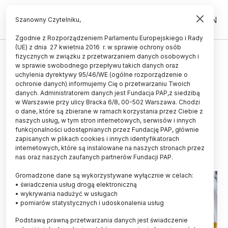
PL
EN
Szanowny Czytelniku,
Zgodnie z Rozporządzeniem Parlamentu Europejskiego i Rady
(UE) z dnia 27 kwietnia 2016 r. w sprawie ochrony osób
ŚWIAT
fizycznych w związku z przetwarzaniem danych osobowych i
w sprawie swobodnego przepływu takich danych oraz
WHO: ponad 900 podejrzanych
uchylenia dyrektywy 95/46/WE (ogólne rozporządzenie o
przypadków wirusa ebola
ochronie danych) informujemy Cię o przetwarzaniu Twoich
danych. Administratorem danych jest Fundacja PAP,z siedzibą
zidentyfikowano w
w Warszawie przy ulicy Bracka 6/8, 00-502 Warszawa. Chodzi
o dane, które są zbierane w ramach korzystania przez Ciebie z
Demokratycznej Republice Konga
naszych usług, w tym stron internetowych, serwisów i innych
funkcjonalności udostępnianych przez Fundację PAP, głównie
26.05.2026
aktualizacja: 26.05.2026
zapisanych w plikach cookies i innych identyfikatorach
2 minuty czytania
internetowych, które są instalowane na naszych stronach przez
nas oraz naszych zaufanych partnerów Fundacji PAP.
Gromadzone dane są wykorzystywane wyłącznie w celach:
• świadczenia usług drogą elektroniczną
• wykrywania nadużyć w usługach
• pomiarów statystycznych i udoskonalenia usług
Podstawą prawną przetwarzania danych jest świadczenie