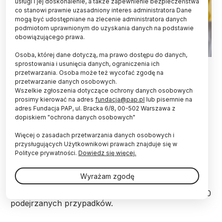
usługi i jej doskonalenie, a także zapewnienie bezpieczeństwa
co stanowi prawnie uzasadniony interes administratora Dane
mogą być udostępniane na zlecenie administratora danych
podmiotom uprawnionym do uzyskania danych na podstawie
obowiązującego prawa.
Osoba, której dane dotyczą, ma prawo dostępu do danych,
EPA/STRINGER 23.05.2026
sprostowania i usunięcia danych, ograniczenia ich
przetwarzania. Osoba może też wycofać zgodę na
przetwarzanie danych osobowych.
W Demokratycznej Republice Konga
Wszelkie zgłoszenia dotyczące ochrony danych osobowych
zidentyfikowano ponad 900 podejrzanych
prosimy kierować na adres
fundacja@pap.pl
lub pisemnie na
przypadków wirusa ebola, w tym 101
adres Fundacja PAP, ul. Bracka 6/8, 00-502 Warszawa z
potwierdzonych, poinformował w niedzielę szef
dopiskiem "ochrona danych osobowych"
WHO Tedros Adhanom Ghebreyesus.
Więcej o zasadach przetwarzania danych osobowych i
przysługujących Użytkownikowi prawach znajduje się w
W niedzielę kongijskie Ministerstwo Komunikacji
Polityce prywatności.
Dowiedz się więcej.
poinformowało o 904 podejrzanych przypadkach
wirusa ebola, głównie w północno-wschodniej
Wyrażam zgodę
prowincji Ituri – co stanowi znaczny wzrost w
porównaniu z wcześniej ogłoszoną liczbą ponad 700
podejrzanych przypadków.