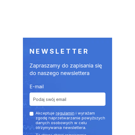
NEWSLETTER
Zapraszamy do zapisania się
do naszego newslettera
E-mail
Akceptuje
regulamin
i wyrażam
zgodę naprzetwarzanie powyższych
danych osobowych w celu
otrzymywania newslettera.