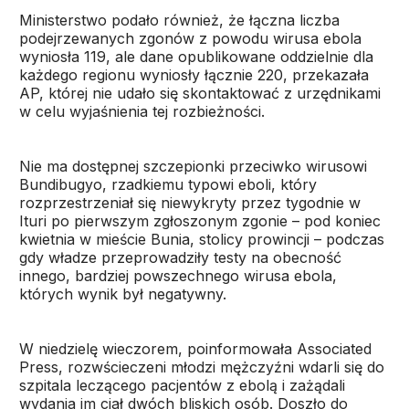
Ministerstwo podało również, że łączna liczba
podejrzewanych zgonów z powodu wirusa ebola
wyniosła 119, ale dane opublikowane oddzielnie dla
każdego regionu wyniosły łącznie 220, przekazała
AP, której nie udało się skontaktować z urzędnikami
w celu wyjaśnienia tej rozbieżności.
Nie ma dostępnej szczepionki przeciwko wirusowi
Bundibugyo, rzadkiemu typowi eboli, który
rozprzestrzeniał się niewykryty przez tygodnie w
Ituri po pierwszym zgłoszonym zgonie – pod koniec
kwietnia w mieście Bunia, stolicy prowincji – podczas
gdy władze przeprowadziły testy na obecność
innego, bardziej powszechnego wirusa ebola,
których wynik był negatywny.
W niedzielę wieczorem, poinformowała Associated
Press, rozwścieczeni młodzi mężczyźni wdarli się do
szpitala leczącego pacjentów z ebolą i zażądali
wydania im ciał dwóch bliskich osób. Doszło do