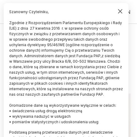
PL
EN
Szanowny Czytelniku,
Zgodnie z Rozporządzeniem Parlamentu Europejskiego i Rady
(UE) z dnia 27 kwietnia 2016 r. w sprawie ochrony osób
LUDZIE
fizycznych w związku z przetwarzaniem danych osobowych i
w sprawie swobodnego przepływu takich danych oraz
Jadwiga Kita-Huber z UJ
uchylenia dyrektywy 95/46/WE (ogólne rozporządzenie o
nagrodzona przez Niemiecką
ochronie danych) informujemy Cię o przetwarzaniu Twoich
danych. Administratorem danych jest Fundacja PAP,z siedzibą
Centralę Wymiany Akademickiej
w Warszawie przy ulicy Bracka 6/8, 00-502 Warszawa. Chodzi
o dane, które są zbierane w ramach korzystania przez Ciebie z
20.05.2026
aktualizacja: 20.05.2026
naszych usług, w tym stron internetowych, serwisów i innych
2 minuty czytania
funkcjonalności udostępnianych przez Fundację PAP, głównie
zapisanych w plikach cookies i innych identyfikatorach
internetowych, które są instalowane na naszych stronach przez
nas oraz naszych zaufanych partnerów Fundacji PAP.
Gromadzone dane są wykorzystywane wyłącznie w celach:
• świadczenia usług drogą elektroniczną
• wykrywania nadużyć w usługach
• pomiarów statystycznych i udoskonalenia usług
Podstawą prawną przetwarzania danych jest świadczenie