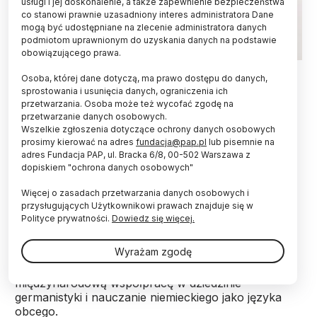
usługi i jej doskonalenie, a także zapewnienie bezpieczeństwa
co stanowi prawnie uzasadniony interes administratora Dane
mogą być udostępniane na zlecenie administratora danych
podmiotom uprawnionym do uzyskania danych na podstawie
obowiązującego prawa.
Fot. Adobe Stock
Osoba, której dane dotyczą, ma prawo dostępu do danych,
sprostowania i usunięcia danych, ograniczenia ich
Germanistka dr hab. Jadwiga Kita-Huber z
przetwarzania. Osoba może też wycofać zgodę na
Uniwersytetu Jagiellońskiego dostała nagrodę im.
przetwarzanie danych osobowych.
Jakuba i Wilhelma Grimmów, przyznawaną przez
Wszelkie zgłoszenia dotyczące ochrony danych osobowych
Niemiecką Centralę Wymiany Akademickiej.
prosimy kierować na adres
fundacja@pap.pl
lub pisemnie na
Naukowczynię uhonorowano za badania, które
adres Fundacja PAP, ul. Bracka 6/8, 00-502 Warszawa z
dopiskiem "ochrona danych osobowych"
„budują mosty między Polską a Niemcami”.
Więcej o zasadach przetwarzania danych osobowych i
przysługujących Użytkownikowi prawach znajduje się w
Nagrody Grimmów przyznaje od 1995 r. roku
Polityce prywatności.
Dowiedz się więcej.
Niemiecka Centrala Wymiany Akademickiej
(Deutscher Akademischer Austauschdienst, DAAD)
Wyrażam zgodę
naukowcom spoza Niemiec za wybitny wkład w
niemieckie literaturoznawstwo i językoznawstwo,
międzynarodową współpracę w dziedzinie
germanistyki i nauczanie niemieckiego jako języka
obcego.