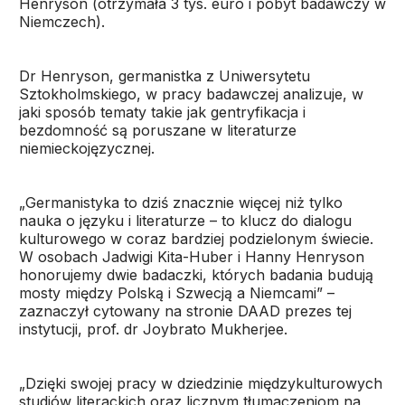
Henryson (otrzymała 3 tys. euro i pobyt badawczy w
Niemczech).
Dr Henryson, germanistka z Uniwersytetu
Sztokholmskiego, w pracy badawczej analizuje, w
jaki sposób tematy takie jak gentryfikacja i
bezdomność są poruszane w literaturze
niemieckojęzycznej.
„Germanistyka to dziś znacznie więcej niż tylko
nauka o języku i literaturze – to klucz do dialogu
kulturowego w coraz bardziej podzielonym świecie.
W osobach Jadwigi Kita-Huber i Hanny Henryson
honorujemy dwie badaczki, których badania budują
mosty między Polską i Szwecją a Niemcami” –
zaznaczył cytowany na stronie DAAD prezes tej
instytucji, prof. dr Joybrato Mukherjee.
„Dzięki swojej pracy w dziedzinie międzykulturowych
studiów literackich oraz licznym tłumaczeniom na