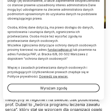
usługi i jej doskonalenie, a także zapewnienie bezpieczeństwa
co stanowi prawnie uzasadniony interes administratora Dane
mogą być udostępniane na zlecenie administratora danych
podmiotom uprawnionym do uzyskania danych na podstawie
obowiązującego prawa.
Osoba, której dane dotyczą, ma prawo dostępu do danych,
30.04.2026. Kardiolog, prof. Jacek Dubiel uhonorowany tytułem
sprostowania i usunięcia danych, ograniczenia ich
Doctora Honoris Causa Uniwersytetu Jana Kochanowskiego w
przetwarzania. Osoba może też wycofać zgodę na
Kielcach. PAP/Piotr Polak
przetwarzanie danych osobowych.
Wszelkie zgłoszenia dotyczące ochrony danych osobowych
Kardiolog, prof. Jacek Dubiel, otrzymał doktorat
prosimy kierować na adres
fundacja@pap.pl
lub pisemnie na
adres Fundacja PAP, ul. Bracka 6/8, 00-502 Warszawa z
honoris causa Uniwersytetu Jana
dopiskiem "ochrona danych osobowych"
Kochanowskiego w Kielcach. Uroczyste
posiedzenie Senatu UJK, w którego trakcie
Więcej o zasadach przetwarzania danych osobowych i
wręczono tytuł, odbyło się w czwartek.
przysługujących Użytkownikowi prawach znajduje się w
Polityce prywatności.
Dowiedz się więcej.
Podczas uroczystości rektor UJK, prof. Beata
Wyrażam zgodę
Wojciechowska, mówiła o fundamentalnym
znaczeniu pracy prof. Dubiela dla rozwoju
medycyny w regionie i na świecie. Jak podkreśliła,
prof. Dubiel to „twórca programu leczenia zawału
serca”, który stał się wzorcem dla organizacji opieki