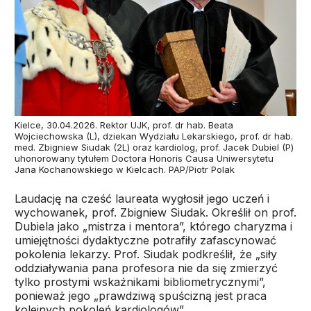
Kielce, 30.04.2026. Rektor UJK, prof. dr hab. Beata
Wojciechowska (L), dziekan Wydziału Lekarskiego, prof. dr hab.
med. Zbigniew Siudak (2L) oraz kardiolog, prof. Jacek Dubiel (P)
uhonorowany tytułem Doctora Honoris Causa Uniwersytetu
Jana Kochanowskiego w Kielcach. PAP/Piotr Polak
Laudację na cześć laureata wygłosił jego uczeń i
wychowanek, prof. Zbigniew Siudak. Określił on prof.
Dubiela jako „mistrza i mentora”, którego charyzma i
umiejętności dydaktyczne potrafiły zafascynować
pokolenia lekarzy. Prof. Siudak podkreślił, że „siły
oddziaływania pana profesora nie da się zmierzyć
tylko prostymi wskaźnikami bibliometrycznymi”,
ponieważ jego „prawdziwą spuścizną jest praca
kolejnych pokoleń kardiologów”.