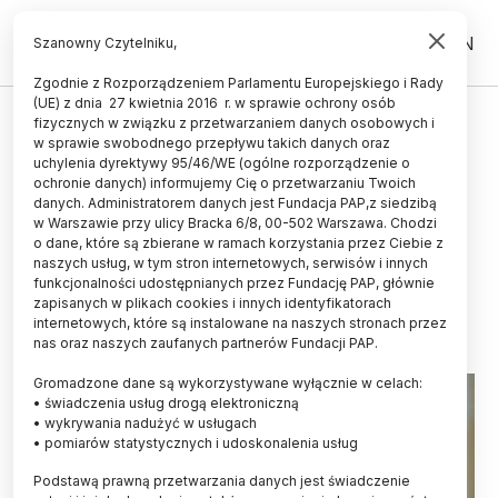
PL
EN
Szanowny Czytelniku,
Zgodnie z Rozporządzeniem Parlamentu Europejskiego i Rady
(UE) z dnia 27 kwietnia 2016 r. w sprawie ochrony osób
LUDZIE
fizycznych w związku z przetwarzaniem danych osobowych i
w sprawie swobodnego przepływu takich danych oraz
Kielce/ Prof. Jacek Dubiel
uchylenia dyrektywy 95/46/WE (ogólne rozporządzenie o
doktorem honoris causa
ochronie danych) informujemy Cię o przetwarzaniu Twoich
danych. Administratorem danych jest Fundacja PAP,z siedzibą
Uniwersytetu Jana
w Warszawie przy ulicy Bracka 6/8, 00-502 Warszawa. Chodzi
o dane, które są zbierane w ramach korzystania przez Ciebie z
Kochanowskiego
naszych usług, w tym stron internetowych, serwisów i innych
funkcjonalności udostępnianych przez Fundację PAP, głównie
01.05.2026
aktualizacja: 01.05.2026
zapisanych w plikach cookies i innych identyfikatorach
2 minuty czytania
internetowych, które są instalowane na naszych stronach przez
nas oraz naszych zaufanych partnerów Fundacji PAP.
Gromadzone dane są wykorzystywane wyłącznie w celach:
• świadczenia usług drogą elektroniczną
• wykrywania nadużyć w usługach
• pomiarów statystycznych i udoskonalenia usług
Podstawą prawną przetwarzania danych jest świadczenie