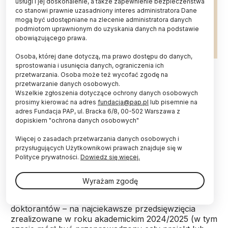
usługi i jej doskonalenie, a także zapewnienie bezpieczeństwa
co stanowi prawnie uzasadniony interes administratora Dane
mogą być udostępniane na zlecenie administratora danych
podmiotom uprawnionym do uzyskania danych na podstawie
obowiązującego prawa.
Osoba, której dane dotyczą, ma prawo dostępu do danych,
Fot. Adobe Stock
sprostowania i usunięcia danych, ograniczenia ich
przetwarzania. Osoba może też wycofać zgodę na
przetwarzanie danych osobowych.
W konkursie StRuNa nagrodzono po raz 15.
Wszelkie zgłoszenia dotyczące ochrony danych osobowych
organizacje skupiające studentów i doktorantów.
prosimy kierować na adres
fundacja@pap.pl
lub pisemnie na
Nagrodę główną za całokształt działań zdobyło
adres Fundacja PAP, ul. Bracka 6/8, 00-502 Warszawa z
Koło Naukowe Studentów Biotechnologii „Mygen”
dopiskiem "ochrona danych osobowych"
z UJ, a nagrodę w kategorii Projekt Roku 2025
wywalczyło Studenckie Koła Naukowe Fizyków
Więcej o zasadach przetwarzania danych osobowych i
"Bozon" z AGH.
przysługujących Użytkownikowi prawach znajduje się w
Polityce prywatności.
Dowiedz się więcej.
Nazwa konkursu StRuNa pochodzi od pierwszych
Wyrażam zgodę
liter słów: Studencki Ruch Naukowy. Konkurs jest
skierowany do organizacji skupiających studentów i
doktorantów – na najciekawsze przedsięwzięcia
zrealizowane w roku akademickim 2024/2025 (w tym