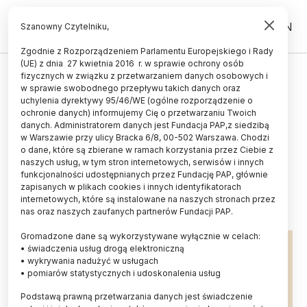
PL
EN
Szanowny Czytelniku,
Zgodnie z Rozporządzeniem Parlamentu Europejskiego i Rady
(UE) z dnia 27 kwietnia 2016 r. w sprawie ochrony osób
STUDENT
fizycznych w związku z przetwarzaniem danych osobowych i
w sprawie swobodnego przepływu takich danych oraz
StRuNy dla kół naukowych
uchylenia dyrektywy 95/46/WE (ogólne rozporządzenie o
przyznane - „Mygen” z UJ
ochronie danych) informujemy Cię o przetwarzaniu Twoich
danych. Administratorem danych jest Fundacja PAP,z siedzibą
nagrodzony za całokształt,
w Warszawie przy ulicy Bracka 6/8, 00-502 Warszawa. Chodzi
o dane, które są zbierane w ramach korzystania przez Ciebie z
„Bozon” z AGH - za projekt roku
naszych usług, w tym stron internetowych, serwisów i innych
funkcjonalności udostępnianych przez Fundację PAP, głównie
27.11.2025
aktualizacja: 27.11.2025
zapisanych w plikach cookies i innych identyfikatorach
2 minuty czytania
internetowych, które są instalowane na naszych stronach przez
nas oraz naszych zaufanych partnerów Fundacji PAP.
Gromadzone dane są wykorzystywane wyłącznie w celach:
• świadczenia usług drogą elektroniczną
• wykrywania nadużyć w usługach
• pomiarów statystycznych i udoskonalenia usług
Podstawą prawną przetwarzania danych jest świadczenie