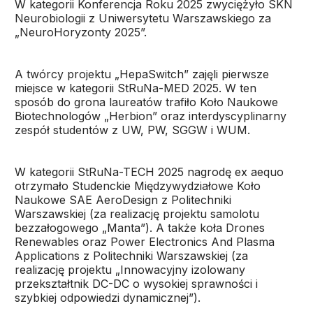
W kategorii Konferencja Roku 2025 zwyciężyło SKN
Neurobiologii z Uniwersytetu Warszawskiego za
„NeuroHoryzonty 2025”.
A twórcy projektu „HepaSwitch” zajęli pierwsze
miejsce w kategorii StRuNa-MED 2025. W ten
sposób do grona laureatów trafiło Koło Naukowe
Biotechnologów „Herbion” oraz interdyscyplinarny
zespół studentów z UW, PW, SGGW i WUM.
W kategorii StRuNa-TECH 2025 nagrodę ex aequo
otrzymało Studenckie Międzywydziałowe Koło
Naukowe SAE AeroDesign z Politechniki
Warszawskiej (za realizację projektu samolotu
bezzałogowego „Manta”). A także koła Drones
Renewables oraz Power Electronics And Plasma
Applications z Politechniki Warszawskiej (za
realizację projektu „Innowacyjny izolowany
przekształtnik DC-DC o wysokiej sprawności i
szybkiej odpowiedzi dynamicznej”).