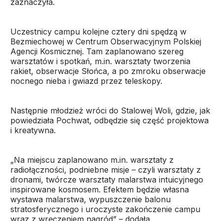
zaznaczyła.
Uczestnicy campu kolejne cztery dni spędzą w
Bezmiechowej w Centrum Obserwacyjnym Polskiej
Agencji Kosmicznej. Tam zaplanowano szereg
warsztatów i spotkań, m.in. warsztaty tworzenia
rakiet, obserwacje Słońca, a po zmroku obserwacje
nocnego nieba i gwiazd przez teleskopy.
Następnie młodzież wróci do Stalowej Woli, gdzie, jak
powiedziała Pochwat, odbędzie się część projektowa
i kreatywna.
„Na miejscu zaplanowano m.in. warsztaty z
radiołączności, podniebne misje – czyli warsztaty z
dronami, twórcze warsztaty malarstwa intuicyjnego
inspirowane kosmosem. Efektem będzie własna
wystawa malarstwa, wypuszczenie balonu
stratosferycznego i uroczyste zakończenie campu
wraz z wręczeniem nagród” – dodała.