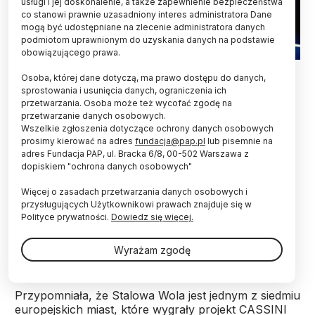
usługi i jej doskonalenie, a także zapewnienie bezpieczeństwa
co stanowi prawnie uzasadniony interes administratora Dane
mogą być udostępniane na zlecenie administratora danych
podmiotom uprawnionym do uzyskania danych na podstawie
obowiązującego prawa.
Fot. Adobe Stock
Osoba, której dane dotyczą, ma prawo dostępu do danych,
sprostowania i usunięcia danych, ograniczenia ich
W Stalowej Woli na Podkarpaciu w sierpniu br.
przetwarzania. Osoba może też wycofać zgodę na
odbędzie się CASSINI Space Camp. To europejski
przetwarzanie danych osobowych.
kosmiczny inkubator talentów skierowany do
Wszelkie zgłoszenia dotyczące ochrony danych osobowych
młodzieży w wieku od 14 do 18 lat. Uczestnicy
prosimy kierować na adres
fundacja@pap.pl
lub pisemnie na
wezmą udział m.in. w warsztatach tworzenia
adres Fundacja PAP, ul. Bracka 6/8, 00-502 Warszawa z
dopiskiem "ochrona danych osobowych"
rakiet, będą też obserwować Słońce.
Więcej o zasadach przetwarzania danych osobowych i
przysługujących Użytkownikowi prawach znajduje się w
Jak poinformowała we wtorek przedstawicielka
Polityce prywatności.
Dowiedz się więcej.
organizatora campu Katarzyna Pochwat ze
Stalowowolskiej Agencji Rozwoju Regionalnego
Wyrażam zgodę
(StARR), rozpoczęła się już rejestracja uczestników.
Przypomniała, że Stalowa Wola jest jednym z siedmiu
europejskich miast, które wygrały projekt CASSINI