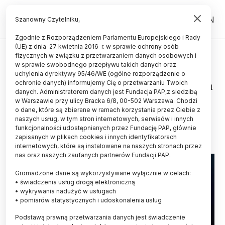
PL
EN
Szanowny Czytelniku,
Zgodnie z Rozporządzeniem Parlamentu Europejskiego i Rady
(UE) z dnia 27 kwietnia 2016 r. w sprawie ochrony osób
WYDARZENIA
fizycznych w związku z przetwarzaniem danych osobowych i
w sprawie swobodnego przepływu takich danych oraz
Podkarpackie/ W Stalowej Woli
uchylenia dyrektywy 95/46/WE (ogólne rozporządzenie o
odbędzie kosmiczny inkubator dla
ochronie danych) informujemy Cię o przetwarzaniu Twoich
danych. Administratorem danych jest Fundacja PAP,z siedzibą
młodzieży
w Warszawie przy ulicy Bracka 6/8, 00-502 Warszawa. Chodzi
o dane, które są zbierane w ramach korzystania przez Ciebie z
21.05.2025
aktualizacja: 21.05.2025
naszych usług, w tym stron internetowych, serwisów i innych
2 minuty czytania
funkcjonalności udostępnianych przez Fundację PAP, głównie
zapisanych w plikach cookies i innych identyfikatorach
internetowych, które są instalowane na naszych stronach przez
nas oraz naszych zaufanych partnerów Fundacji PAP.
Gromadzone dane są wykorzystywane wyłącznie w celach:
• świadczenia usług drogą elektroniczną
• wykrywania nadużyć w usługach
• pomiarów statystycznych i udoskonalenia usług
Podstawą prawną przetwarzania danych jest świadczenie