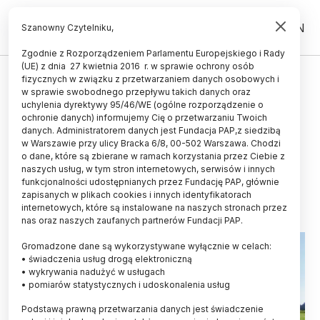
PL
EN
Szanowny Czytelniku,
Zgodnie z Rozporządzeniem Parlamentu Europejskiego i Rady
(UE) z dnia 27 kwietnia 2016 r. w sprawie ochrony osób
HISTORIA I KULTURA
fizycznych w związku z przetwarzaniem danych osobowych i
w sprawie swobodnego przepływu takich danych oraz
Archeolodzy rozwiązali zagadkę
uchylenia dyrektywy 95/46/WE (ogólne rozporządzenie o
pochodzenia pierwszych
ochronie danych) informujemy Cię o przetwarzaniu Twoich
danych. Administratorem danych jest Fundacja PAP,z siedzibą
mieszkańców Mazowsza
w Warszawie przy ulicy Bracka 6/8, 00-502 Warszawa. Chodzi
o dane, które są zbierane w ramach korzystania przez Ciebie z
AGNIESZKA KLIKS-PUDLIK
naszych usług, w tym stron internetowych, serwisów i innych
09.03.2025
aktualizacja: 09.03.2025
funkcjonalności udostępnianych przez Fundację PAP, głównie
4 minuty czytania
zapisanych w plikach cookies i innych identyfikatorach
internetowych, które są instalowane na naszych stronach przez
nas oraz naszych zaufanych partnerów Fundacji PAP.
Gromadzone dane są wykorzystywane wyłącznie w celach:
• świadczenia usług drogą elektroniczną
• wykrywania nadużyć w usługach
• pomiarów statystycznych i udoskonalenia usług
Podstawą prawną przetwarzania danych jest świadczenie