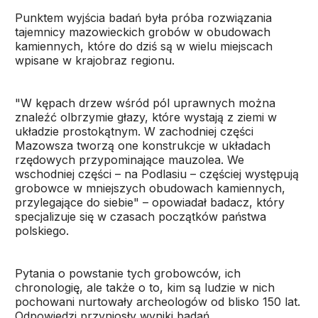
Punktem wyjścia badań była próba rozwiązania
tajemnicy mazowieckich grobów w obudowach
kamiennych, które do dziś są w wielu miejscach
wpisane w krajobraz regionu.
"W kępach drzew wśród pól uprawnych można
znaleźć olbrzymie głazy, które wystają z ziemi w
układzie prostokątnym. W zachodniej części
Mazowsza tworzą one konstrukcje w układach
rzędowych przypominające mauzolea. We
wschodniej części – na Podlasiu – częściej występują
grobowce w mniejszych obudowach kamiennych,
przylegające do siebie" – opowiadał badacz, który
specjalizuje się w czasach początków państwa
polskiego.
Pytania o powstanie tych grobowców, ich
chronologię, ale także o to, kim są ludzie w nich
pochowani nurtowały archeologów od blisko 150 lat.
Odpowiedzi przyniosły wyniki badań