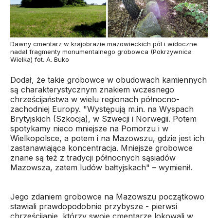
Dawny cmentarz w krajobrazie mazowieckich pól i widoczne
nadal fragmenty monumentalnego grobowca (Pokrzywnica
Wielka) fot. A. Buko
Dodał, że takie grobowce w obudowach kamiennych
są charakterystycznym znakiem wczesnego
chrześcijaństwa w wielu regionach północno-
zachodniej Europy. "Występują m.in. na Wyspach
Brytyjskich (Szkocja), w Szwecji i Norwegii. Potem
spotykamy nieco mniejsze na Pomorzu i w
Wielkopolsce, a potem i na Mazowszu, gdzie jest ich
zastanawiająca koncentracja. Mniejsze grobowce
znane są też z tradycji północnych sąsiadów
Mazowsza, zatem ludów bałtyjskach" – wymienił.
Jego zdaniem grobowce na Mazowszu początkowo
stawiali prawdopodobnie przybysze - pierwsi
chrześcijanie, którzy swoje cmentarze lokowali w