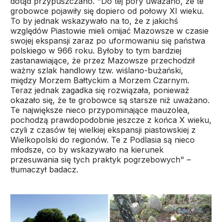
dotąd przypuszczano. "Do tej pory uważano, że te
grobowce pojawiły się dopiero od połowy XI wieku.
To by jednak wskazywało na to, że z jakichś
względów Piastowie mieli omijać Mazowsze w czasie
swojej ekspansji zaraz po uformowaniu się państwa
polskiego w 966 roku. Byłoby to tym bardziej
zastanawiające, że przez Mazowsze przechodził
ważny szlak handlowy tzw. wiślano-bużański,
między Morzem Bałtyckim a Morzem Czarnym.
Teraz jednak zagadka się rozwiązała, ponieważ
okazało się, że te grobowce są starsze niż uważano.
Te największe nieco przypominające mauzolea,
pochodzą prawdopodobnie jeszcze z końca X wieku,
czyli z czasów tej wielkiej ekspansji piastowskiej z
Wielkopolski do regionów. Te z Podlasia są nieco
młodsze, co by wskazywało na kierunek
przesuwania się tych praktyk pogrzebowych" –
tłumaczył badacz.