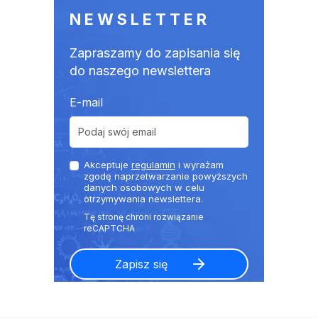
NEWSLETTER
Zapraszamy do zapisania się
do naszego newslettera
E-mail
Akceptuje
regulamin
i wyrażam
zgodę naprzetwarzanie powyższych
danych osobowych w celu
otrzymywania newslettera.