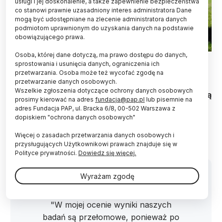
usługi i jej doskonalenie, a także zapewnienie bezpieczeństwa
co stanowi prawnie uzasadniony interes administratora Dane
mogą być udostępniane na zlecenie administratora danych
podmiotom uprawnionym do uzyskania danych na podstawie
obowiązującego prawa.
Osoba, której dane dotyczą, ma prawo dostępu do danych,
Dawny cmentarz w krajobrazie mazowieckich pól i widoczne
sprostowania i usunięcia danych, ograniczenia ich
nadal fragmenty monumentalnego grobowca (Pokrzywnica
przetwarzania. Osoba może też wycofać zgodę na
Wielka) fot. A. Buko
przetwarzanie danych osobowych.
Wszelkie zgłoszenia dotyczące ochrony danych osobowych
Pierwsi mieszkańcy Mazowsza, z X wieku, nie mają
prosimy kierować na adres
fundacja@pap.pl
lub pisemnie na
skandynawskich korzeni, jak dotąd sugerowali
adres Fundacja PAP, ul. Bracka 6/8, 00-502 Warszawa z
niektórzy badacze. Nowe wyniki badań
dopiskiem "ochrona danych osobowych"
archeologów z PAN wykazały, że mieli mieszane
pochodzenie: słowiańskie, bałtyjskie i azjatyckie.
Więcej o zasadach przetwarzania danych osobowych i
przysługujących Użytkownikowi prawach znajduje się w
Polityce prywatności.
Dowiedz się więcej.
Wyrażam zgodę
"W mojej ocenie wyniki naszych
badań są przełomowe, ponieważ po