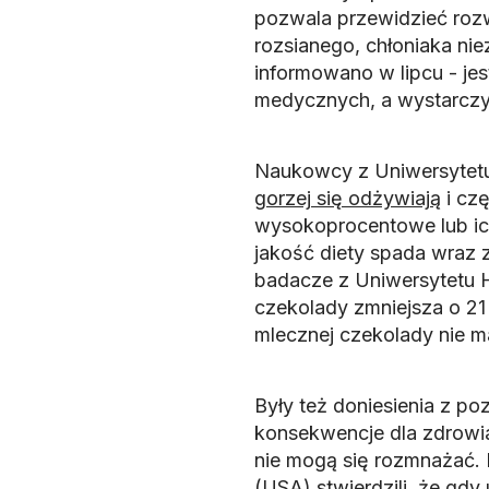
pozwala przewidzieć rozw
rozsianego, chłoniaka nie
informowano w lipcu - jes
medycznych, a wystarczy 
Naukowcy z Uniwersytet
gorzej się odżywiają
i czę
wysokoprocentowe lub ic
jakość diety spada wraz 
badacze z Uniwersytetu Ha
czekolady zmniejsza o 21
mlecznej czekolady nie ma
Były też doniesienia z 
konsekwencje dla zdrowia 
nie mogą się rozmnażać. 
(USA) stwierdzili, że gd