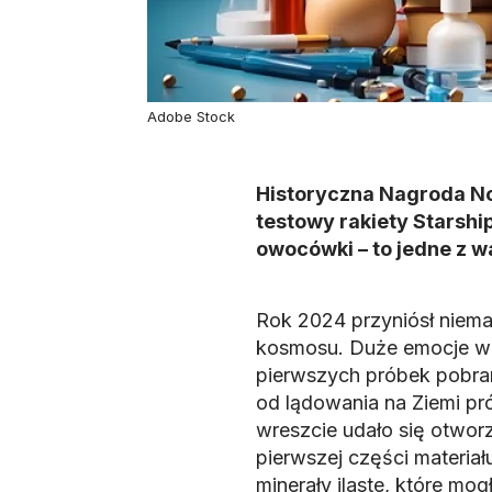
Adobe Stock
Historyczna Nagroda Nob
testowy rakiety Starshi
owocówki – to jedne z 
Rok 2024 przyniósł niem
kosmosu. Duże emocje wz
pierwszych próbek pobra
od lądowania na Ziemi p
wreszcie udało się otwor
pierwszej części materia
minerały ilaste, które mo