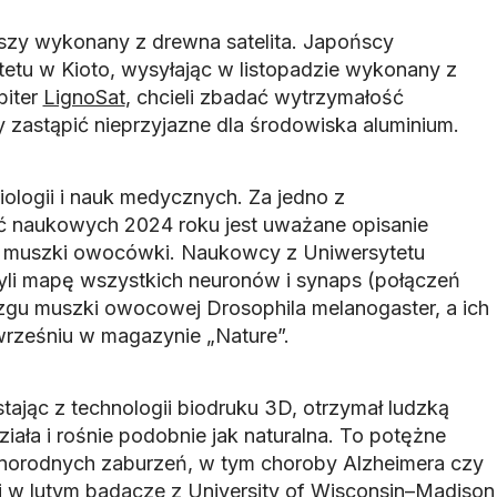
wszy wykonany z drewna satelita. Japońscy
tetu w Kioto, wysyłając w listopadzie wykonany z
biter
LignoSat
, chcieli zbadać wytrzymałość
 zastąpić nieprzyjazne dla środowiska aluminium.
iologii i nauk medycznych. Za jedno z
ć naukowych 2024 roku jest uważane opisanie
 muszki owocówki. Naukowcy z Uniwersytetu
yli mapę wszystkich neuronów i synaps (połączeń
gu muszki owocowej Drosophila melanogaster, a ich
rześniu w magazynie „Nature”.
tając z technologii biodruku 3D, otrzymał ludzką
ała i rośnie podobnie jak naturalna. To potężne
żnorodnych zaburzeń, w tym choroby Alzheimera czy
 w lutym badacze z University of Wisconsin–Madison