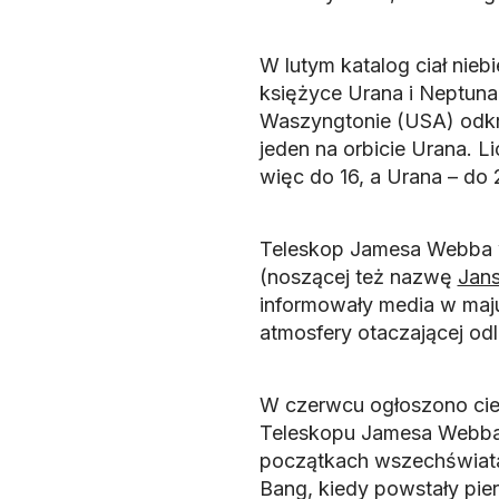
W lutym katalog ciał nie
księżyce Urana i Neptuna.
Waszyngtonie (USA) odkr
jeden na orbicie Urana. L
więc do 16, a Urana – do 
Teleskop Jamesa Webba w
(noszącej też nazwę
Jan
informowały media w maju
atmosfery otaczającej odle
W czerwcu ogłoszono ci
Teleskopu Jamesa Webba.
początkach wszechświata,
Bang, kiedy powstały pier