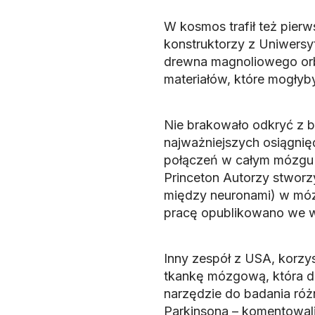
W kosmos trafił też pier
konstruktorzy z Uniwersy
drewna magnoliowego or
materiałów, które mogłyby
Nie brakowało odkryć z b
najważniejszych osiągnię
połączeń w całym mózgu
Princeton Autorzy stworz
między neuronami) w móz
pracę opublikowano we w
Inny zespół z USA, korzys
tkankę mózgową, która dzi
narzędzie do badania ró
Parkinsona – komentowali