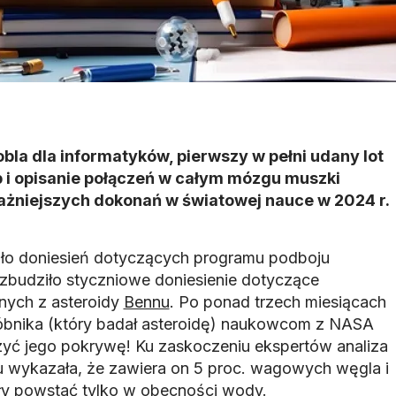
la dla informatyków, pierwszy w pełni udany lot
p i opisanie połączeń w całym mózgu muszki
ważniejszych dokonań w światowej nauce w 2024 r.
ało doniesień dotyczących programu podboju
budziło styczniowe doniesienie dotyczące
nych z asteroidy
Bennu
. Po ponad trzech miesiącach
róbnika (który badał asteroidę) naukowcom z NASA
zyć jego pokrywę! Ku zaskoczeniu ekspertów analiza
łu wykazała, że zawiera on 5 proc. wagowych węgla i
gły powstać tylko w obecności wody.