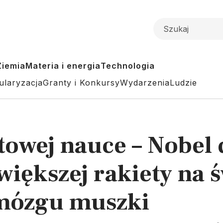
Ziemia
Materia i energia
Technologia
ularyzacja
Granty i Konkursy
Wydarzenia
Ludzie
atowej nauce – Nobel
większej rakiety na ś
mózgu muszki