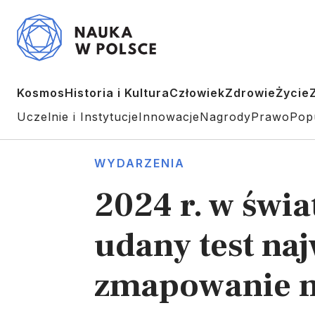
Kosmos
Historia i Kultura
Człowiek
Zdrowie
Życie
Uczelnie i Instytucje
Innowacje
Nagrody
Prawo
Pop
WYDARZENIA
2024 r. w świ
udany test naj
zmapowanie 