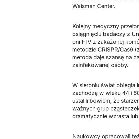
Waisman Center.
Kolejny medyczny przeło
osiągnięciu badaczy z Un
oni HIV z zakażonej komó
metodzie CRISPR/Cas9 (za
metoda daje szansę na ca
zainfekowanej osoby.
W sierpniu świat obiegła 
zachodzą w wieku 44 i 60
ustalili bowiem, że starzen
ważnych grup cząsteczek
dramatycznie wzrasta lub
Naukowcy opracowali też t