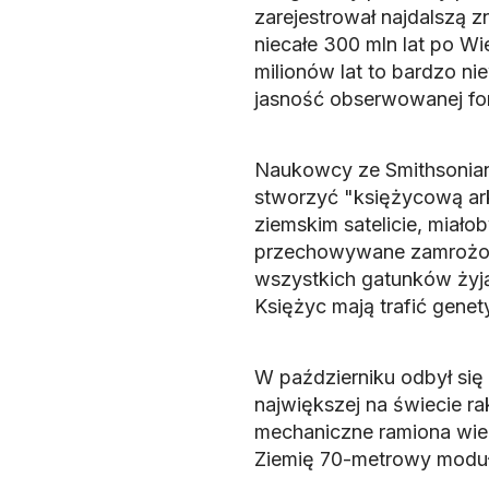
zarejestrował najdalszą 
niecałe 300 mln lat po W
milionów lat to bardzo n
jasność obserwowanej for
Naukowcy ze Smithsonian I
stworzyć "księżycową ark
ziemskim satelicie, miało
przechowywane zamrożone
wszystkich gatunków żyją
Księżyc mają trafić genet
W październiku odbył się 
największej na świecie ra
mechaniczne ramiona wież
Ziemię 70-metrowy moduł