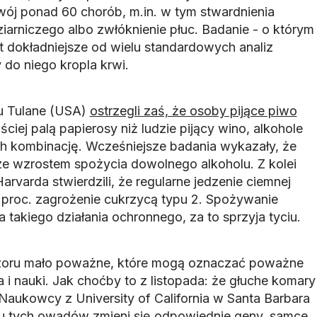
ój ponad 60 chorób, m.in. w tym stwardnienia
ziarniczego albo zwłóknienie płuc. Badanie - o którym
t dokładniejsze od wielu standardowych analiz
do niego kropla krwi.
u Tulane (USA)
ostrzegli zaś, że osoby pijące piwo
ściej palą papierosy niż ludzie pijący wino, alkohole
h kombinację. Wcześniejsze badania wykazały, że
ze wzrostem spożycia dowolnego alkoholu. Z kolei
rvarda stwierdzili, że regularne jedzenie ciemnej
 proc. zagrożenie cukrzycą typu 2. Spożywanie
 takiego działania ochronnego, za to sprzyja tyciu.
pozoru mało poważne, które mogą oznaczać poważne
i nauki. Jak choćby to z listopada: że głuche komary
Naukowcy z University of California w Santa Barbara
y u tych owadów zmieni się odpowiednie geny, samce