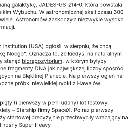
znaną galaktykę, JADES-GS-z14-0, która powstała
ielkim Wybuchu. W astronomicznej skali czasu 300
iewiele. Astronomów zaskoczyła niezwykle wysoka
macji.
nstitution (USA) ogłosili w sierpniu, że chcą
ę Noego". Oznacza to, że kiedyś, na naturalnym
by stanąć
biorepozytorium
, w którym byłyby
 fragmenty DNA jak największej liczby spośród
cych na Błękitnej Planecie. Na pierwszy ogień na
yczne próbki niewielkiej rybki z Hawajów.
piąty (i pierwszy w pełni udany) lot testowy
kiety – Starship firmy SpaceX. Po raz pierwszy
y startowej precyzyjnie przechwyciły wracający na
 nośny Super Heavy.