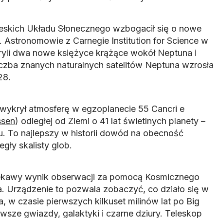
bieskich Układu Słonecznego wzbogacił się o nowe
 Astronomowie z Carnegie Institution for Science w
yli dwa nowe księżyce krążące wokół Neptuna i
iczba znanych naturalnych satelitów Neptuna wzrosła
28.
ykrył atmosferę w egzoplanecie 55 Cancri e
ssen
) odległej od Ziemi o 41 lat świetlnych planety –
. To najlepszy w historii dowód na obecność
gły skalisty glob.
ekawy wynik obserwacji za pomocą Kosmicznego
 Urządzenie to pozwala zobaczyć, co działo się w
 w czasie pierwszych kilkuset milinów lat po Big
wsze gwiazdy, galaktyki i czarne dziury. Teleskop