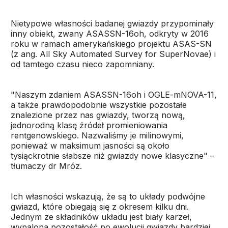
Nietypowe własności badanej gwiazdy przypominały
inny obiekt, zwany ASASSN-16oh, odkryty w 2016
roku w ramach amerykańskiego projektu ASAS-SN
(z ang. All Sky Automated Survey for SuperNovae) i
od tamtego czasu nieco zapomniany.
"Naszym zdaniem ASASSN-16oh i OGLE-mNOVA-11,
a także prawdopodobnie wszystkie pozostałe
znalezione przez nas gwiazdy, tworzą nową,
jednorodną klasę źródeł promieniowania
rentgenowskiego. Nazwaliśmy je milinowymi,
ponieważ w maksimum jasności są około
tysiąckrotnie słabsze niż gwiazdy nowe klasyczne" –
tłumaczy dr Mróz.
Ich własności wskazują, że są to układy podwójne
gwiazd, które obiegają się z okresem kilku dni.
Jednym ze składników układu jest biały karzeł,
wypalona pozostałość po ewolucji gwiazdy bardziej