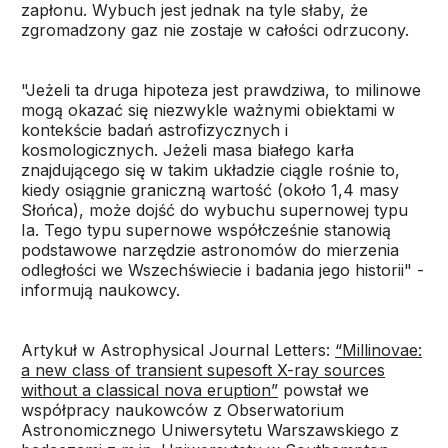
zapłonu. Wybuch jest jednak na tyle słaby, że
zgromadzony gaz nie zostaje w całości odrzucony.
"Jeżeli ta druga hipoteza jest prawdziwa, to milinowe
mogą okazać się niezwykle ważnymi obiektami w
kontekście badań astrofizycznych i
kosmologicznych. Jeżeli masa białego karła
znajdującego się w takim układzie ciągle rośnie to,
kiedy osiągnie graniczną wartość (około 1,4 masy
Słońca), może dojść do wybuchu supernowej typu
Ia. Tego typu supernowe współcześnie stanowią
podstawowe narzędzie astronomów do mierzenia
odległości we Wszechświecie i badania jego historii" -
informują naukowcy.
Artykuł w Astrophysical Journal Letters:
“Millinovae:
a new class of transient supesoft X-ray sources
without a classical nova eruption”
powstał we
współpracy naukowców z Obserwatorium
Astronomicznego Uniwersytetu Warszawskiego z