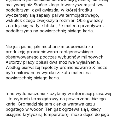
masywnej niż Słońce. Jego towarzyszem jest tzw.
podolbrzym, czyli gwiazda, w której środku
wyczerpały się zapasy paliwa termojądrowego,
wskutek czego zwiększyła rozmiar. Obie gwiazdy
znajdują się na tyle blisko, że materia przepływa z
podolbrzyma na powierzchnię białego karła.
Nie jest jasne, jaki mechanizm odpowiada za
produkcję promieniowania rentgenowskiego
obserwowanego podczas wybuchów milinowych.
Autorzy pracy opisali dwa możliwe wyjaśnienia.
Według pierwszej hipotezy promieniowanie X może
być emitowane w wyniku zrzutu materii na
powierzchnię białego karła.
Inne wytłumaczenie - czytamy w informacji prasowej
- to wybuch termojądrowy na powierzchni białego
karła. Gromadzi się tam cienka warstwa gazu
bogatego w wodór. Ten gaz ogrzewa się i, kiedy
osiągnie krytyczną temperaturę, może dojść do jego