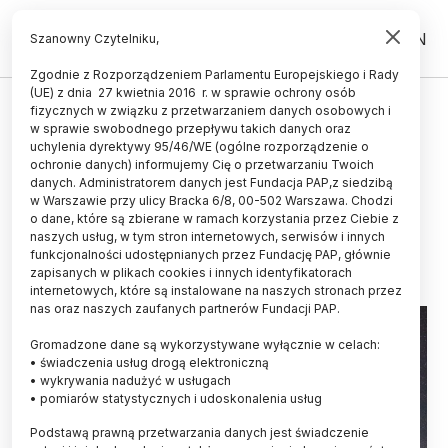
PL
EN
Szanowny Czytelniku,
Zgodnie z Rozporządzeniem Parlamentu Europejskiego i Rady
(UE) z dnia 27 kwietnia 2016 r. w sprawie ochrony osób
KOSMOS
fizycznych w związku z przetwarzaniem danych osobowych i
w sprawie swobodnego przepływu takich danych oraz
Naukowcy odkryli nową klasę
uchylenia dyrektywy 95/46/WE (ogólne rozporządzenie o
kosmicznych źródeł
ochronie danych) informujemy Cię o przetwarzaniu Twoich
danych. Administratorem danych jest Fundacja PAP,z siedzibą
promieniowania rentgenowskiego
w Warszawie przy ulicy Bracka 6/8, 00-502 Warszawa. Chodzi
o dane, które są zbierane w ramach korzystania przez Ciebie z
19.12.2024
aktualizacja: 19.12.2024
naszych usług, w tym stron internetowych, serwisów i innych
4 minuty czytania
funkcjonalności udostępnianych przez Fundację PAP, głównie
zapisanych w plikach cookies i innych identyfikatorach
Read the English version of this article
internetowych, które są instalowane na naszych stronach przez
nas oraz naszych zaufanych partnerów Fundacji PAP.
Gromadzone dane są wykorzystywane wyłącznie w celach:
• świadczenia usług drogą elektroniczną
• wykrywania nadużyć w usługach
• pomiarów statystycznych i udoskonalenia usług
Podstawą prawną przetwarzania danych jest świadczenie