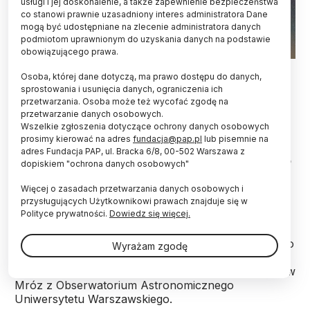
usługi i jej doskonalenie, a także zapewnienie bezpieczeństwa
co stanowi prawnie uzasadniony interes administratora Dane
mogą być udostępniane na zlecenie administratora danych
podmiotom uprawnionym do uzyskania danych na podstawie
obowiązującego prawa.
Noc nad Obserwatorium Las Campanas w Chile. Stacja
Osoba, której dane dotyczą, ma prawo dostępu do danych,
obserwacyjna projektu OGLE oraz Wielki i Mały Obłok
sprostowania i usunięcia danych, ograniczenia ich
Magellana. Autor: Krzysztof Ulaczyk.
przetwarzania. Osoba może też wycofać zgodę na
przetwarzanie danych osobowych.
Nową klasę kosmicznych źródeł promieniowania
Wszelkie zgłoszenia dotyczące ochrony danych osobowych
rentgenowskiego odkrył międzynarodowy zespół,
prosimy kierować na adres
fundacja@pap.pl
lub pisemnie na
kierowany przez naukowców z Obserwatorium
adres Fundacja PAP, ul. Bracka 6/8, 00-502 Warszawa z
Astronomicznego UW. Grupę 29 obiektów odkryto
dopiskiem "ochrona danych osobowych"
dzięki ponad 20-letnim obserwacjom zebranym w
ramach przeglądu nieba OGLE, prowadzonego
Więcej o zasadach przetwarzania danych osobowych i
przez UW.
przysługujących Użytkownikowi prawach znajduje się w
Polityce prywatności.
Dowiedz się więcej.
Odkrycie opisano na łamach czasopisma naukowego
Wyrażam zgodę
Astrophysical Journal Letters. O wynikach
poinformował główny autor publikacji dr Przemysław
Mróz z Obserwatorium Astronomicznego
Uniwersytetu Warszawskiego.