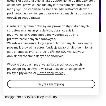
usługi i jej doskonalenie, a także zapewnienie bezpieczeństwa
co stanowi prawnie uzasadniony interes administratora Dane
mogą być udostępniane na zlecenie administratora danych
podmiotom uprawnionym do uzyskania danych na podstawie
obowiązującego prawa.
Osoba, której dane dotyczą, ma prawo dostępu do danych,
sprostowania i usunięcia danych, ograniczenia ich
przetwarzania. Osoba może też wycofać zgodę na
Fot. Katarzyna Suchańska, Uniwersytet Śląski w Katowicach
przetwarzanie danych osobowych.
Wszelkie zgłoszenia dotyczące ochrony danych osobowych
O ratujących świat grzybach-superbohaterach
prosimy kierować na adres
fundacja@pap.pl
lub pisemnie na
opowie zwyciężczyni 10. polskiej edycji konkursu
adres Fundacja PAP, ul. Bracka 6/8, 00-502 Warszawa z
FameLab Marcelina Jureczko podczas
dopiskiem "ochrona danych osobowych"
międzynarodowego finału, który odbędzie się 29
listopada. Zmierzy się z reprezentantami siedmiu
Więcej o zasadach przetwarzania danych osobowych i
krajów.
przysługujących Użytkownikowi prawach znajduje się w
Polityce prywatności.
Dowiedz się więcej.
FameLab to międzynarodowy konkurs dla młodych
Wyrażam zgodę
badaczy i badaczek, którzy na scenie przedstawiają
wybrane zagadnienie naukowe w zajmujący sposób,
mając na to tylko trzy minuty.