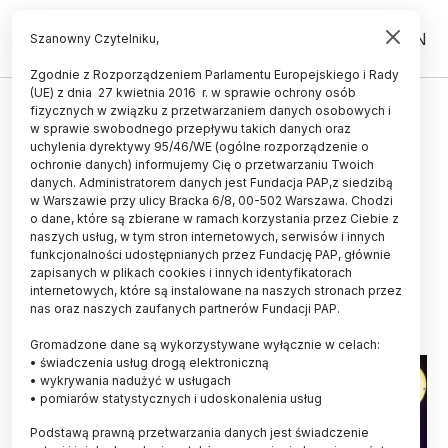
PL
EN
Szanowny Czytelniku,
Zgodnie z Rozporządzeniem Parlamentu Europejskiego i Rady
(UE) z dnia 27 kwietnia 2016 r. w sprawie ochrony osób
POPULARYZACJA
fizycznych w związku z przetwarzaniem danych osobowych i
w sprawie swobodnego przepływu takich danych oraz
Polska reprezentantka i grzyby-
uchylenia dyrektywy 95/46/WE (ogólne rozporządzenie o
superbohaterowie w
ochronie danych) informujemy Cię o przetwarzaniu Twoich
danych. Administratorem danych jest Fundacja PAP,z siedzibą
międzynarodowym finale
w Warszawie przy ulicy Bracka 6/8, 00-502 Warszawa. Chodzi
o dane, które są zbierane w ramach korzystania przez Ciebie z
FameLab
naszych usług, w tym stron internetowych, serwisów i innych
funkcjonalności udostępnianych przez Fundację PAP, głównie
AGNIESZKA KLIKS-PUDLIK
zapisanych w plikach cookies i innych identyfikatorach
24.11.2024
aktualizacja: 25.11.2024
internetowych, które są instalowane na naszych stronach przez
3 minuty czytania
nas oraz naszych zaufanych partnerów Fundacji PAP.
Gromadzone dane są wykorzystywane wyłącznie w celach:
• świadczenia usług drogą elektroniczną
• wykrywania nadużyć w usługach
• pomiarów statystycznych i udoskonalenia usług
Podstawą prawną przetwarzania danych jest świadczenie