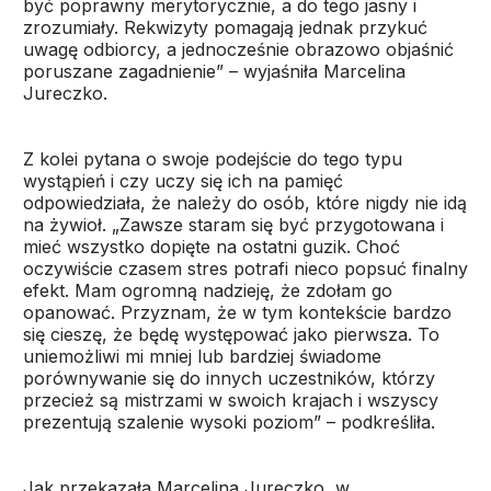
być poprawny merytorycznie, a do tego jasny i
zrozumiały. Rekwizyty pomagają jednak przykuć
uwagę odbiorcy, a jednocześnie obrazowo objaśnić
poruszane zagadnienie” – wyjaśniła Marcelina
Jureczko.
Z kolei pytana o swoje podejście do tego typu
wystąpień i czy uczy się ich na pamięć
odpowiedziała, że należy do osób, które nigdy nie idą
na żywioł. „Zawsze staram się być przygotowana i
mieć wszystko dopięte na ostatni guzik. Choć
oczywiście czasem stres potrafi nieco popsuć finalny
efekt. Mam ogromną nadzieję, że zdołam go
opanować. Przyznam, że w tym kontekście bardzo
się cieszę, że będę występować jako pierwsza. To
uniemożliwi mi mniej lub bardziej świadome
porównywanie się do innych uczestników, którzy
przecież są mistrzami w swoich krajach i wszyscy
prezentują szalenie wysoki poziom” – podkreśliła.
Jak przekazała Marcelina Jureczko, w