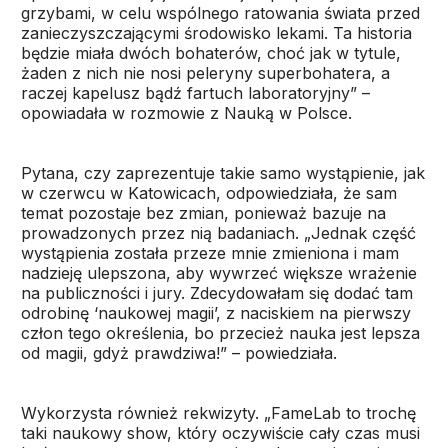
grzybami, w celu wspólnego ratowania świata przed
zanieczyszczającymi środowisko lekami. Ta historia
będzie miała dwóch bohaterów, choć jak w tytule,
żaden z nich nie nosi peleryny superbohatera, a
raczej kapelusz bądź fartuch laboratoryjny” –
opowiadała w rozmowie z Nauką w Polsce.
Pytana, czy zaprezentuje takie samo wystąpienie, jak
w czerwcu w Katowicach, odpowiedziała, że sam
temat pozostaje bez zmian, ponieważ bazuje na
prowadzonych przez nią badaniach. „Jednak część
wystąpienia została przeze mnie zmieniona i mam
nadzieję ulepszona, aby wywrzeć większe wrażenie
na publiczności i jury. Zdecydowałam się dodać tam
odrobinę ‘naukowej magii’, z naciskiem na pierwszy
człon tego określenia, bo przecież nauka jest lepsza
od magii, gdyż prawdziwa!” – powiedziała.
Wykorzysta również rekwizyty. „FameLab to trochę
taki naukowy show, który oczywiście cały czas musi