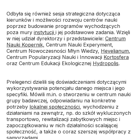
Odbyła się również sesja strategiczna dotycząca
kierunków i możliwości rozwoju centrów nauki
poprzez budowanie programów wychodzących
poza mury
instytucji
i jej podstawowe zadania. Wzięli
w niej udział dyrektorzy i przedstawiciele:
Centrum
Nauki Kopernik,
Centrum Nauki Experyment,
Centrum Nowoczesności Młyn Wiedzy,
Hevelianum
,
Centrum Popularyzacji Nauki i Innowacji
Kortosfera
oraz Centrum Edukacji Ekologicznej
Hydropolis
.
Prelegenci dzielili się doświadczeniami dotyczącymi
wykorzystywania potencjału danego miejsca i jego
specyfiki. Mówili m.in. o stworzeniu w centrum nauki
grupy badawczej, odpowiadaniu na konkretne
potrzeby
lokalnej społeczności
, wychodzeniu z
działaniami na zewnątrz, np. do szkół wykluczonych
transportowo, rewitalizacji zabytkowych miejsc i
zapoczątkowaniu w nich działalności scalającej
społeczność, a także o coraz szerszej współpracy z
samorządami.