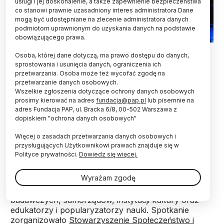
usługi i jej doskonalenie, a także zapewnienie bezpieczeństwa
co stanowi prawnie uzasadniony interes administratora Dane
mogą być udostępniane na zlecenie administratora danych
podmiotom uprawnionym do uzyskania danych na podstawie
obowiązującego prawa.
fot. materiały prasowe SPIN
Osoba, której dane dotyczą, ma prawo dostępu do danych,
sprostowania i usunięcia danych, ograniczenia ich
Mosty między społeczeństwem i nauką można
przetwarzania. Osoba może też wycofać zgodę na
budować poprzez komunikację, kampanie
przetwarzanie danych osobowych.
społeczne, dialog międzypokoleniowy czy
Wszelkie zgłoszenia dotyczące ochrony danych osobowych
trójstronny dialog między centrami nauki,
prosimy kierować na adres
fundacja@pap.pl
lub pisemnie na
badaczami i społeczeństwem - taki jest przekaz
adres Fundacja PAP, ul. Bracka 6/8, 00-502 Warszawa z
dopiskiem "ochrona danych osobowych"
konferencji Społeczeństwo i Nauka, która w
połowie listopada odbyła się we Wrocławiu.
Więcej o zasadach przetwarzania danych osobowych i
przysługujących Użytkownikowi prawach znajduje się w
Polityce prywatności.
Dowiedz się więcej.
W dorocznej Konferencji Społeczeństwo i Nauka
wzięło udział w sumie ponad 150 osób z całego
Wyrażam zgodę
kraju: przedstawiciele centrów nauki, centrów
wiedzy, muzeów techniki, uczelni, ośrodków
badawczych, samorządów, instytucji kultury oraz
edukatorzy i popularyzatorzy nauki. Spotkanie
zorganizowało
Stowarzyszenie Społeczeństwo i