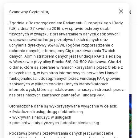
PL
EN
Szanowny Czytelniku,
Zgodnie z Rozporządzeniem Parlamentu Europejskiego i Rady
(UE) z dnia 27 kwietnia 2016 r. w sprawie ochrony osób
POPULARYZACJA
fizycznych w związku z przetwarzaniem danych osobowych i
w sprawie swobodnego przepływu takich danych oraz
Stowarzyszenie SPIN: budujemy
uchylenia dyrektywy 95/46/WE (ogólne rozporządzenie o
mosty między społeczeństwem a
ochronie danych) informujemy Cię o przetwarzaniu Twoich
danych. Administratorem danych jest Fundacja PAP,z siedzibą
nauką
w Warszawie przy ulicy Bracka 6/8, 00-502 Warszawa. Chodzi
o dane, które są zbierane w ramach korzystania przez Ciebie z
15.11.2024
aktualizacja: 15.11.2024
naszych usług, w tym stron internetowych, serwisów i innych
4 minuty czytania
funkcjonalności udostępnianych przez Fundację PAP, głównie
zapisanych w plikach cookies i innych identyfikatorach
internetowych, które są instalowane na naszych stronach przez
nas oraz naszych zaufanych partnerów Fundacji PAP.
Gromadzone dane są wykorzystywane wyłącznie w celach:
• świadczenia usług drogą elektroniczną
• wykrywania nadużyć w usługach
• pomiarów statystycznych i udoskonalenia usług
Podstawą prawną przetwarzania danych jest świadczenie