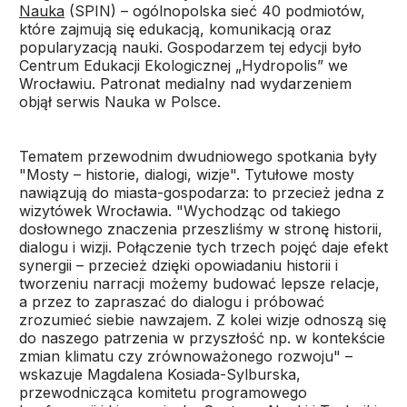
Nauka
(SPIN) – ogólnopolska sieć 40 podmiotów,
które zajmują się edukacją, komunikacją oraz
popularyzacją nauki. Gospodarzem tej edycji było
Centrum Edukacji Ekologicznej „Hydropolis” we
Wrocławiu. Patronat medialny nad wydarzeniem
objął serwis Nauka w Polsce.
Tematem przewodnim dwudniowego spotkania były
"Mosty – historie, dialogi, wizje". Tytułowe mosty
nawiązują do miasta-gospodarza: to przecież jedna z
wizytówek Wrocławia. "Wychodząc od takiego
dosłownego znaczenia przeszliśmy w stronę historii,
dialogu i wizji. Połączenie tych trzech pojęć daje efekt
synergii – przecież dzięki opowiadaniu historii i
tworzeniu narracji możemy budować lepsze relacje,
a przez to zapraszać do dialogu i próbować
zrozumieć siebie nawzajem. Z kolei wizje odnoszą się
do naszego patrzenia w przyszłość np. w kontekście
zmian klimatu czy zrównoważonego rozwoju" –
wskazuje Magdalena Kosiada-Sylburska,
przewodnicząca komitetu programowego