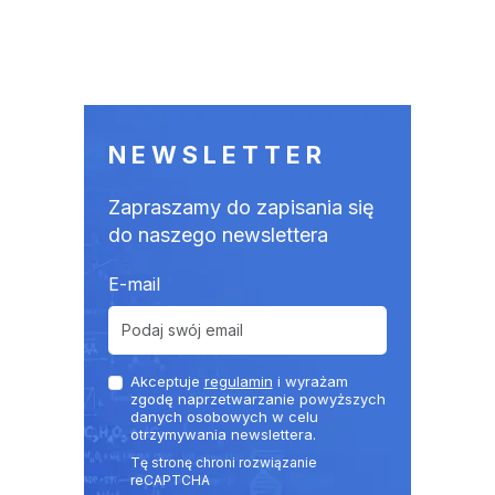
NEWSLETTER
Zapraszamy do zapisania się
do naszego newslettera
E-mail
Akceptuje
regulamin
i wyrażam
zgodę naprzetwarzanie powyższych
danych osobowych w celu
otrzymywania newslettera.