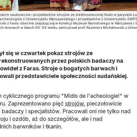
lskich naukowców i projektantów strojów ze średniowiecznej Nubii w paryskim Lu
z archeologów z Uniwersytetu Warszawskiego i projektantów z Uniwersytetu SWPS
reski z Faras obecnie znajdują się w kolekcji Muzeum Narodowego w Warszawie i
 terenach w latach 60. XX wieku zainicjował prof. Kazimierz Michałowski z Uniw
ł się w czwartek pokaz strojów ze
zrekonstruowanych przez polskich badaczy na
wideł z Faras. Stroje o bogatych barwach i
wali przedstawiciele społeczności sudańskiej.
 cyklicznego programu "Midis de l'acheologie!" w
ru. Zaprezentowano pięć
strojów
, pieczołowicie
adaczy i specjalistów. Pracowali oni nie tylko nad
ju i ozdób, aż do szczegółów, ale i nad
ich barwników i tkanin.