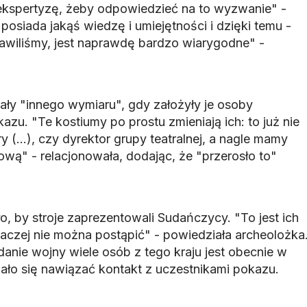
ekspertyzę, żeby odpowiedzieć na to wyzwanie" -
 posiada jakąś wiedzę i umiejętności i dzięki temu -
tawiliśmy, jest naprawdę bardzo wiarygodne" -
brały "innego wymiaru", gdy założyły je osoby
zu. "Te kostiumy po prostu zmieniają ich: to już nie
tury (...), czy dyrektor grupy teatralnej, a nagle mamy
wą" - relacjonowała, dodając, że "przerosło to"
, by stroje zaprezentowali Sudańczycy. "To jest ich
naczej nie można postąpić" - powiedziała archeolożka
anie wojny wiele osób z tego kraju jest obecnie w
dało się nawiązać kontakt z uczestnikami pokazu.