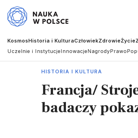
Kosmos
Historia i Kultura
Człowiek
Zdrowie
Życie
Uczelnie i Instytucje
Innowacje
Nagrody
Prawo
Pop
HISTORIA I KULTURA
Francja/ Stroj
badaczy poka