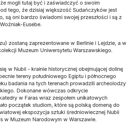
że mogli tutaj być i zaświadczyć o swoim
e od tego, że dzisiaj większość Sudańczyków jest
 są oni bardzo świadomi swojej przeszłości i są z
a Woźniak-Eusebe.
zu) zostaną zaprezentowane w Berlinie i Lejdzie, a w
 kolekcji Muzeum Uniwersytetu Warszawskiego.
ię w Nubii - krainie historycznej obejmującej dolinę
becnie tereny południowego Egiptu i północnego
eku badania na tych terenach prowadzili archeolodzy
skiego. Dokonane wówczas odkrycie
 katedry w Faras wraz zespołem unikatowych
 dało początek studiom, które są polską domeną do
wiatowej ekspozycja sztuki średniowiecznej Nubii
Faras w Muzeum Narodowym w Warszawie.