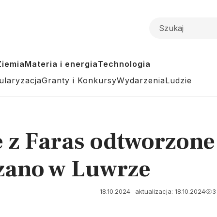
Ziemia
Materia i energia
Technologia
ularyzacja
Granty i Konkursy
Wydarzenia
Ludzie
e z Faras odtworzone
zano w Luwrze
18.10.2024
aktualizacja: 18.10.2024
3