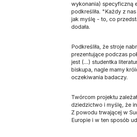
wykonania) specyficzną 
podkreśliła. "Każdy z nas
jak myślę - to, co przeds
dodała.
Podkreśliła, że stroje na
prezentujące podczas poka
jest (...) studentka litera
biskupa, nagle mamy królo
oczekiwania badaczy.
Twórcom projektu zależało
dziedzictwo i myślę, że i
Z powodu trwającej w Sud
Europie i w ten sposób u