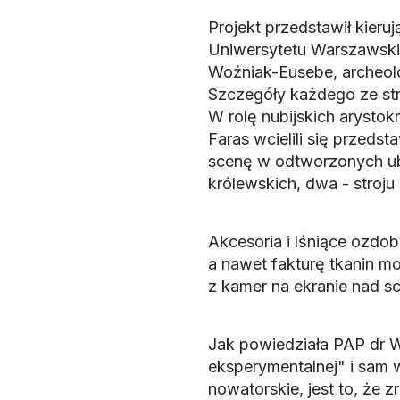
Projekt przedstawił kieru
Uniwersytetu Warszawskie
Woźniak-Eusebe, archeol
Szczegóły każdego ze st
W rolę nubijskich arysto
Faras wcielili się przedst
scenę w odtworzonych ub
królewskich, dwa - stroju 
Akcesoria i lśniące ozdob
a nawet fakturę tkanin m
z kamer na ekranie nad s
Jak powiedziała PAP dr W
eksperymentalnej" i sam 
nowatorskie, jest to, że z