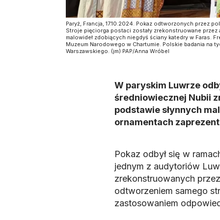
Paryż, Francja, 17.10.2024. Pokaz odtworzonych przez po
Stroje pięciorga postaci zostały zrekonstruowane prze
malowideł zdobiących niegdyś ściany katedry w Faras. F
Muzeum Narodowego w Chartumie. Polskie badania na tych
Warszawskiego. (jm) PAP/Anna Wróbel
W paryskim Luwrze odby
średniowiecznej Nubii 
podstawie słynnych malo
ornamentach zaprezento
Pokaz odbył się w ramach
jednym z audytoriów Luw
zrekonstruowanych przez b
odtworzeniem samego stro
zastosowaniem odpowiedn