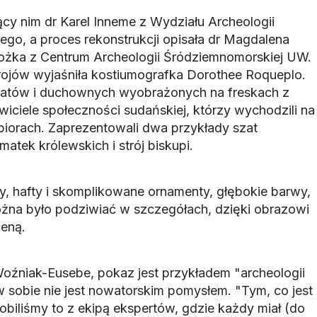
jący nim dr Karel Inneme z Wydziału Archeologii
go, a proces rekonstrukcji opisała dr Magdalena
ożka z Centrum Archeologii Śródziemnomorskiej UW.
rojów wyjaśniła kostiumografka Dorothee Roqueplo.
kratów i duchownych wyobrażonych na freskach z
awiciele społeczności sudańskiej, którzy wychodzili na
iorach. Zaprezentowali dwa przykłady szat
matek królewskich i strój biskupi.
y, hafty i skomplikowane ornamenty, głębokie barwy,
ożna było podziwiać w szczegółach, dzięki obrazowi
ceną.
oźniak-Eusebe, pokaz jest przykładem "archeologii
w sobie nie jest nowatorskim pomysłem. "Tym, co jest
robiliśmy to z ekipą ekspertów, gdzie każdy miał (do