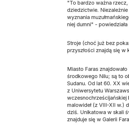
"To bardzo ważna rzecz, 
dziedzictwie. Niezależni
wyznania muzułmańskiego,
niej dumni" - powiedział
Stroje (choć już bez poka
przyszłości znajdą się w
Miasto Faras znajdowało s
środkowego Nilu; są to o
Sudanu. Od lat 60. XX wi
z Uniwersytetu Warszaw
wczesnochrześcijańskiej
malowideł (z VIII-XII w.)
dziś. Unikatowa w skali ś
znajduje się w Galerii 