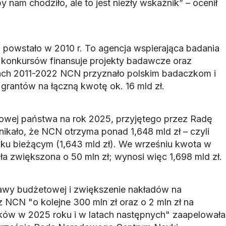
y nam chodziło, ale to jest niezły wskaźnik” – ocenił
powstało w 2010 r. To agencja wspierająca badania
konkursów finansuje projekty badawcze oraz
tach 2011-2022 NCN przyznało polskim badaczkom i
grantów na łączną kwotę ok. 16 mld zł.
owej państwa na rok 2025, przyjętego przez Radę
nikało, że NCN otrzyma ponad 1,648 mld zł – czyli
roku bieżącym (1,643 mld zł). We wrześniu kwota w
ła zwiększona o 50 mln zł; wynosi więc 1,698 mld zł.
tawy budżetowej i zwiększenie nakładów na
 NCN "o kolejne 300 mln zł oraz o 2 mln zł na
ów w 2025 roku i w latach następnych" zaapelowała