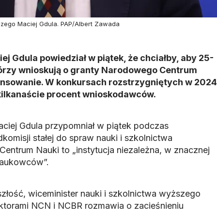
ższego Maciej Gdula. PAP/Albert Zawada
ej Gdula powiedział w piątek, że chciałby, aby 25-
órzy wnioskują o granty Narodowego Centrum
ansowanie. W konkursach rozstrzygniętych w 2024
 kilkanaście procent wnioskodawców.
aciej Gdula przypomniał w piątek podczas
omisji stałej do spraw nauki i szkolnictwa
ntrum Nauki to „instytucja niezależna, w znacznej
naukowców”.
złość, wiceminister nauki i szkolnictwa wyższego
rektorami NCN i NCBR rozmawia o zacieśnieniu