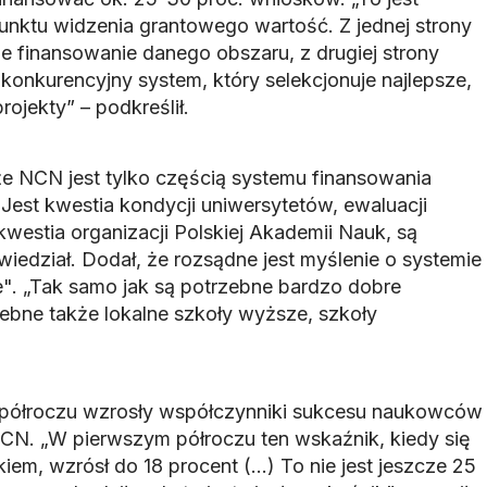
punktu widzenia grantowego wartość. Z jednej strony
e finansowanie danego obszaru, z drugiej strony
konkurencyjny system, który selekcjonuje najlepsze,
ojekty” – podkreślił.
że NCN jest tylko częścią systemu finansowania
. Jest kwestia kondycji uniwersytetów, ewaluacji
westia organizacji Polskiej Akademii Nauk, są
iedział. Dodał, że rozsądne jest myślenie o systemie
e". „Tak samo jak są potrzebne bardzo dobre
zebne także lokalne szkoły wyższe, szkoły
m półroczu wzrosły współczynniki sukcesu naukowców
N. „W pierwszym półroczu ten wskaźnik, kiedy się
em, wzrósł do 18 procent (...) To nie jest jeszcze 25