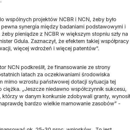
.
do wspólnych projektów NCBR i NCN, żeby było
ła pewna synergia między badaniami podstawowymi i
, żeby pieniądze z NCBR w większym stopniu szły na
ister Gdula. Zaznaczył, że efektem takiej współpracy
acji, więcej wdrożeń i więcej patentów”.
tor NCN podkreślił, że finansowanie ze strony
statnich latach za oczekiwaniami środowiska
 mimo wzrostu państwowej dotacji sytuacja tej
dzo ciężka. „Jeszcze niedawno współczynnik sukcesu,
 którzy w danym konkursie zdobywali granty, wynosił
o naprawdę bardzo wielkie marnowanie zasobów” -
nansować ok. 25-30 proc. wniosków. „To jest