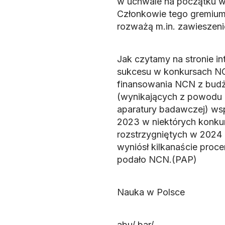
w uchwale na początku 
Członkowie tego gremium 
rozważą m.in. zawieszeni
Jak czytamy na stronie in
sukcesu w konkursach NCN
finansowania NCN z budż
(wynikających z powodu d
aparatury badawczej) wsp
2023 w niektórych konkur
rozstrzygniętych w 2024 
wyniósł kilkanaście proc
podało NCN.(PAP)
Nauka w Polsce
abu/ bar/