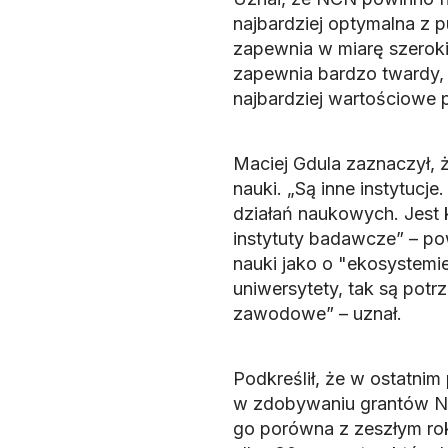
najbardziej optymalna z 
zapewnia w miarę szeroki
zapewnia bardzo twardy, 
najbardziej wartościowe pr
Maciej Gdula zaznaczył, 
nauki. „Są inne instytucje
działań naukowych. Jest k
instytuty badawcze” – pow
nauki jako o "ekosystemi
uniwersytety, tak są potr
zawodowe” – uznał.
Podkreślił, że w ostatni
w zdobywaniu grantów NC
go porówna z zeszłym roki