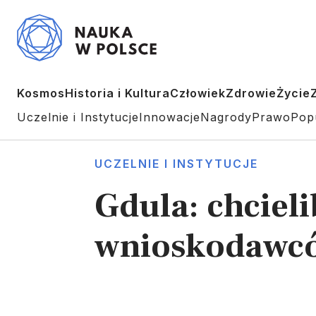
Kosmos
Historia i Kultura
Człowiek
Zdrowie
Życie
Uczelnie i Instytucje
Innowacje
Nagrody
Prawo
Pop
UCZELNIE I INSTYTUCJE
Gdula: chciel
wnioskodawcó