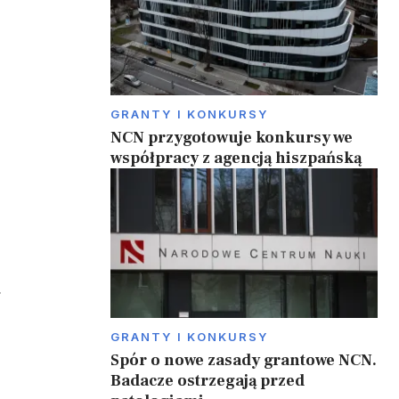
GRANTY I KONKURSY
NCN przygotowuje konkursy we
współpracy z agencją hiszpańską
GRANTY I KONKURSY
Spór o nowe zasady grantowe NCN.
Badacze ostrzegają przed