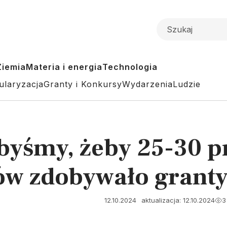
Ziemia
Materia i energia
Technologia
ularyzacja
Granty i Konkursy
Wydarzenia
Ludzie
ibyśmy, żeby 25-30 p
w zdobywało grant
12.10.2024
aktualizacja: 12.10.2024
3