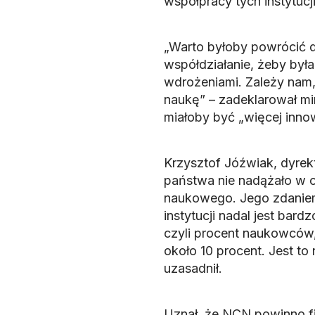
współpracy tych instytucji
„Warto byłoby powrócić 
współdziałanie, żeby by
wdrożeniami. Zależy nam
naukę” – zadeklarował min
miałoby być „więcej innow
Krzysztof Jóźwiak, dyrek
państwa nie nadążało w o
naukowego. Jego zdaniem
instytucji nadal jest bar
czyli procent naukowców,
około 10 procent. Jest t
uzasadnił.
Uznał, że NCN powinno fi