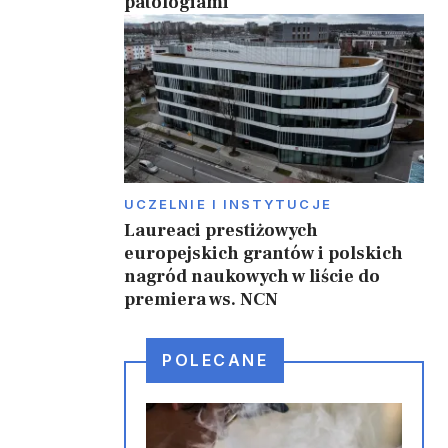
patologiami
UCZELNIE I INSTYTUCJE
Laureaci prestiżowych
europejskich grantów i polskich
nagród naukowych w liście do
premiera ws. NCN
POLECANE