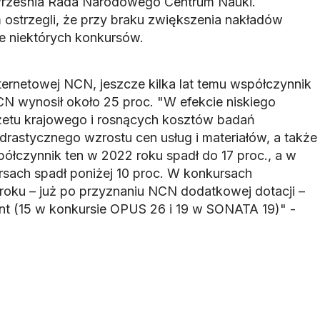
września Rada Narodowego Centrum Nauki.
ostrzegli, że przy braku zwiększenia nakładów
e niektórych konkursów.
ternetowej NCN, jeszcze kilka lat temu współczynnik
 wynosił około 25 proc. "W efekcie niskiego
etu krajowego i rosnących kosztów badań
rastycznego wzrostu cen usług i materiałów, a także
ółczynnik ten w 2022 roku spadł do 17 proc., a w
sach spadł poniżej 10 proc. W konkursach
roku – już po przyznaniu NCN dodatkowej dotacji –
ent (15 w konkursie OPUS 26 i 19 w SONATA 19)" -