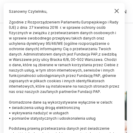
PL
EN
Szanowny Czytelniku,
Zgodnie z Rozporządzeniem Parlamentu Europejskiego i Rady
(UE) z dnia 27 kwietnia 2016 r. w sprawie ochrony osób
UCZELNIE I INSTYTUCJE
fizycznych w związku z przetwarzaniem danych osobowych i
w sprawie swobodnego przepływu takich danych oraz
NAWA rozstrzygnęła konkurs
uchylenia dyrektywy 95/46/WE (ogólne rozporządzenie o
Wsparcie Uniwersytetów
ochronie danych) informujemy Cię o przetwarzaniu Twoich
danych. Administratorem danych jest Fundacja PAP,z siedzibą
Europejskich
w Warszawie przy ulicy Bracka 6/8, 00-502 Warszawa. Chodzi
o dane, które są zbierane w ramach korzystania przez Ciebie z
08.10.2024
aktualizacja: 08.10.2024
naszych usług, w tym stron internetowych, serwisów i innych
2 minuty czytania
funkcjonalności udostępnianych przez Fundację PAP, głównie
zapisanych w plikach cookies i innych identyfikatorach
internetowych, które są instalowane na naszych stronach przez
nas oraz naszych zaufanych partnerów Fundacji PAP.
Gromadzone dane są wykorzystywane wyłącznie w celach:
• świadczenia usług drogą elektroniczną
• wykrywania nadużyć w usługach
• pomiarów statystycznych i udoskonalenia usług
Podstawą prawną przetwarzania danych jest świadczenie