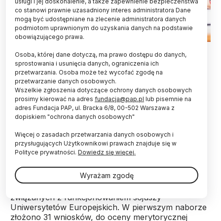
usługi i jej doskonalenie, a także zapewnienie bezpieczeństwa
co stanowi prawnie uzasadniony interes administratora Dane
mogą być udostępniane na zlecenie administratora danych
podmiotom uprawnionym do uzyskania danych na podstawie
obowiązującego prawa.
Fot. Adobe Stock
Osoba, której dane dotyczą, ma prawo dostępu do danych,
sprostowania i usunięcia danych, ograniczenia ich
19 polskich instytucji otrzyma finansowanie m.in.
przetwarzania. Osoba może też wycofać zgodę na
na tworzenie międzynarodowych partnerstw i
przetwarzanie danych osobowych.
wspieranie mobilności w ramach programu
Wszelkie zgłoszenia dotyczące ochrony danych osobowych
Wsparcie Uniwersytetów Europejskich. Łączna
prosimy kierować na adres
fundacja@pap.pl
lub pisemnie na
kwota przeznaczona na realizację programu
adres Fundacja PAP, ul. Bracka 6/8, 00-502 Warszawa z
dopiskiem "ochrona danych osobowych"
wynosi 33,5 mln zł.
Więcej o zasadach przetwarzania danych osobowych i
przysługujących Użytkownikowi prawach znajduje się w
Celem programu Wsparcie Uniwersytetów
Polityce prywatności.
Dowiedz się więcej.
Europejskich jest dofinansowanie tworzenia i
utrzymania międzynarodowych partnerstw
Wyrażam zgodę
akademickich jako uzupełnienie działań
podejmowanych w programie Erasmus+,
związanych z funkcjonowaniem sojuszy
Uniwersytetów Europejskich. W pierwszym naborze
złożono 31 wniosków, do oceny merytorycznej