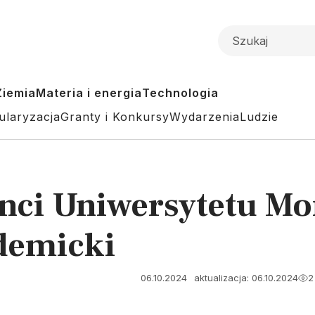
Ziemia
Materia i energia
Technologia
ularyzacja
Granty i Konkursy
Wydarzenia
Ludzie
nci Uniwersytetu Mo
demicki
06.10.2024
aktualizacja: 06.10.2024
2