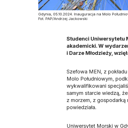
Gdynia, 05.10.2024. Inauguracja na Molo Połudn
Fot. PAP/Andrzej Jackowski
Studenci Uniwersytetu 
akademicki. W wydarzen
i Darze Młodzieży, wzię
Szefowa MEN, z pokładu 
Molo Południowym, podkr
wykwalifikowani specjaliś
samym starcie wiedzą, że
z morzem, z gospodarką m
powiedziała.
Uniwersytet Morski w Gdyn