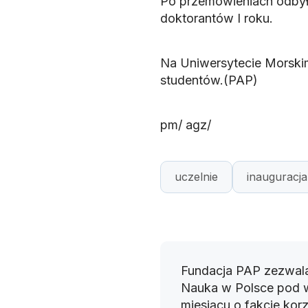
Po przemówieniach odbyło
doktorantów I roku.
Na Uniwersytecie Morskim
studentów.(PAP)
pm/ agz/
uczelnie
inauguracj
Fundacja PAP zezwala
Nauka w Polsce pod 
miesiącu o fakcie korz