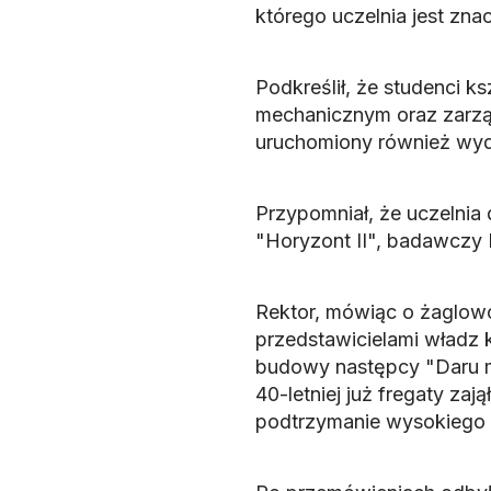
którego uczelnia jest zna
Podkreślił, że studenci k
mechanicznym oraz zarząd
uruchomiony również wydz
Przypomniał, że uczelnia
"Horyzont II", badawczy 
Rektor, mówiąc o żaglow
przedstawicielami władz 
budowy następcy "Daru mł
40-letniej już fregaty zaj
podtrzymanie wysokiego s