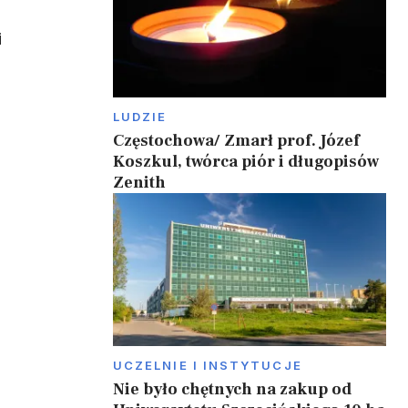
i
LUDZIE
Częstochowa/ Zmarł prof. Józef
Koszkul, twórca piór i długopisów
Zenith
UCZELNIE I INSTYTUCJE
Nie było chętnych na zakup od