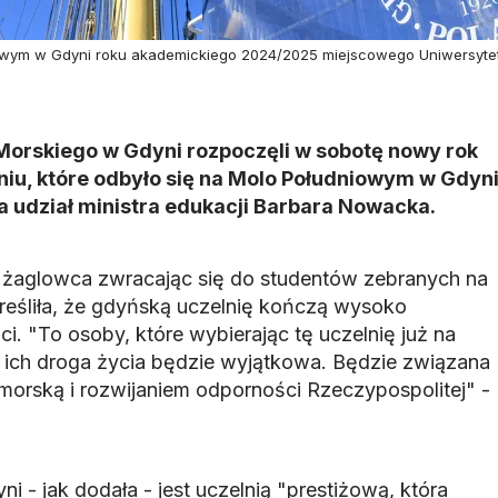
iowym w Gdyni roku akademickiego 2024/2025 miejscowego Uniwersyte
Morskiego w Gdyni rozpoczęli w sobotę nowy rok
iu, które odbyło się na Molo Południowym w Gdyn
ła udział ministra edukacji Barbara Nowacka.
żaglowca zwracając się do studentów zebranych na
eśliła, że gdyńską uczelnię kończą wysoko
ci. "To osoby, które wybierając tę uczelnię już na
 ich droga życia będzie wyjątkowa. Będzie związana
orską i rozwijaniem odporności Rzeczypospolitej" -
i - jak dodała - jest uczelnią "prestiżową, która