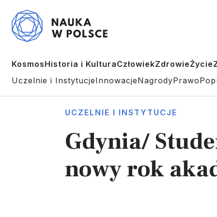
Kosmos
Historia i Kultura
Człowiek
Zdrowie
Życie
Uczelnie i Instytucje
Innowacje
Nagrody
Prawo
Pop
UCZELNIE I INSTYTUCJE
Gdynia/ Stude
nowy rok aka