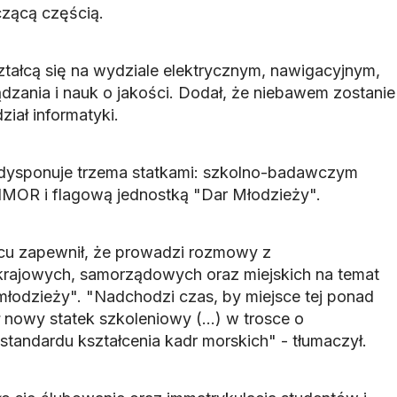
czącą częścią.
ształcą się na wydziale elektrycznym, nawigacyjnym,
zania i nauk o jakości. Dodał, że niebawem zostanie
iał informatyki.
 dysponuje trzema statkami: szkolno-badawczym
IMOR i flagową jednostką "Dar Młodzieży".
cu zapewnił, że prowadzi rozmowy z
krajowych, samorządowych oraz miejskich na temat
odzieży". "Nadchodzi czas, by miejsce tej ponad
ął nowy statek szkoleniowy (...) w trosce o
tandardu kształcenia kadr morskich" - tłumaczył.