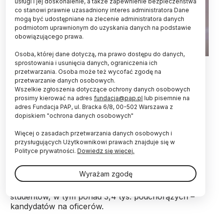
usługi i jej doskonalenie, a także zapewnienie bezpieczeństwa
co stanowi prawnie uzasadniony interes administratora Dane
mogą być udostępniane na zlecenie administratora danych
podmiotom uprawnionym do uzyskania danych na podstawie
obowiązującego prawa.
Osoba, której dane dotyczą, ma prawo dostępu do danych,
02.10.2024. Prezydent Andrzej Duda podczas inauguracji roku
sprostowania i usunięcia danych, ograniczenia ich
akademickiego 2024/2025 w Wojskowej Akademii Technicznej
przetwarzania. Osoba może też wycofać zgodę na
w Warszawie. PAP/Marcin Obara
przetwarzanie danych osobowych.
Wszelkie zgłoszenia dotyczące ochrony danych osobowych
Rzeczywistość stawia przed uczelniami
prosimy kierować na adres
fundacja@pap.pl
lub pisemnie na
adres Fundacja PAP, ul. Bracka 6/8, 00-502 Warszawa z
wojskowymi wyjątkowo trudne zadania -
dopiskiem "ochrona danych osobowych"
powiedział w środę prezydent Andrzej Duda
podczas inauguracji nowego roku akademickiego
Więcej o zasadach przetwarzania danych osobowych i
w Wojskowej Akademii Technicznej. WAT w
przysługujących Użytkownikowi prawach znajduje się w
sposób szczególny powinna być nastawiona na
Polityce prywatności.
Dowiedz się więcej.
podążanie z duchem czasu - akcentował Duda.
Wyrażam zgodę
Nowy rok akademicki w WAT rozpocznie 9 tys.
studentów, w tym ponad 3,4 tys. podchorążych –
kandydatów na oficerów.