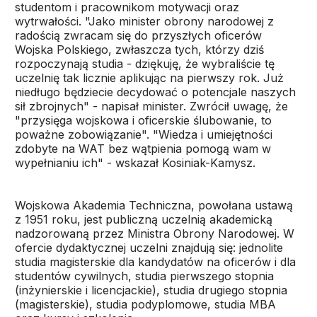
studentom i pracownikom motywacji oraz
wytrwałości. "Jako minister obrony narodowej z
radością zwracam się do przyszłych oficerów
Wojska Polskiego, zwłaszcza tych, którzy dziś
rozpoczynają studia - dziękuję, że wybraliście tę
uczelnię tak licznie aplikując na pierwszy rok. Już
niedługo będziecie decydować o potencjale naszych
sił zbrojnych" - napisał minister. Zwrócił uwagę, że
"przysięga wojskowa i oficerskie ślubowanie, to
poważne zobowiązanie". "Wiedza i umiejętności
zdobyte na WAT bez wątpienia pomogą wam w
wypełnianiu ich" - wskazał Kosiniak-Kamysz.
Wojskowa Akademia Techniczna, powołana ustawą
z 1951 roku, jest publiczną uczelnią akademicką
nadzorowaną przez Ministra Obrony Narodowej. W
ofercie dydaktycznej uczelni znajdują się: jednolite
studia magisterskie dla kandydatów na oficerów i dla
studentów cywilnych, studia pierwszego stopnia
(inżynierskie i licencjackie), studia drugiego stopnia
(magisterskie), studia podyplomowe, studia MBA