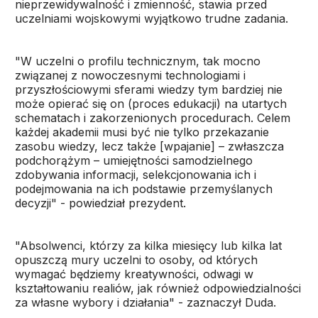
nieprzewidywalność i zmienność, stawia przed
uczelniami wojskowymi wyjątkowo trudne zadania.
"W uczelni o profilu technicznym, tak mocno
związanej z nowoczesnymi technologiami i
przyszłościowymi sferami wiedzy tym bardziej nie
może opierać się on (proces edukacji) na utartych
schematach i zakorzenionych procedurach. Celem
każdej akademii musi być nie tylko przekazanie
zasobu wiedzy, lecz także [wpajanie] – zwłaszcza
podchorążym – umiejętności samodzielnego
zdobywania informacji, selekcjonowania ich i
podejmowania na ich podstawie przemyślanych
decyzji" - powiedział prezydent.
"Absolwenci, którzy za kilka miesięcy lub kilka lat
opuszczą mury uczelni to osoby, od których
wymagać będziemy kreatywności, odwagi w
kształtowaniu realiów, jak również odpowiedzialności
za własne wybory i działania" - zaznaczył Duda.