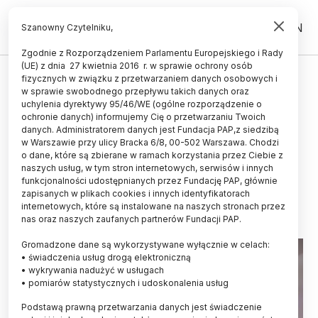
PL
EN
Szanowny Czytelniku,
Zgodnie z Rozporządzeniem Parlamentu Europejskiego i Rady
(UE) z dnia 27 kwietnia 2016 r. w sprawie ochrony osób
UCZELNIE I INSTYTUCJE
fizycznych w związku z przetwarzaniem danych osobowych i
w sprawie swobodnego przepływu takich danych oraz
Prezydent Duda: rzeczywistość
uchylenia dyrektywy 95/46/WE (ogólne rozporządzenie o
stawia przed uczelniami
ochronie danych) informujemy Cię o przetwarzaniu Twoich
danych. Administratorem danych jest Fundacja PAP,z siedzibą
wojskowymi wyjątkowo trudne
w Warszawie przy ulicy Bracka 6/8, 00-502 Warszawa. Chodzi
o dane, które są zbierane w ramach korzystania przez Ciebie z
zadania
naszych usług, w tym stron internetowych, serwisów i innych
funkcjonalności udostępnianych przez Fundację PAP, głównie
02.10.2024
aktualizacja: 02.10.2024
zapisanych w plikach cookies i innych identyfikatorach
3 minuty czytania
internetowych, które są instalowane na naszych stronach przez
nas oraz naszych zaufanych partnerów Fundacji PAP.
Gromadzone dane są wykorzystywane wyłącznie w celach:
• świadczenia usług drogą elektroniczną
• wykrywania nadużyć w usługach
• pomiarów statystycznych i udoskonalenia usług
Podstawą prawną przetwarzania danych jest świadczenie