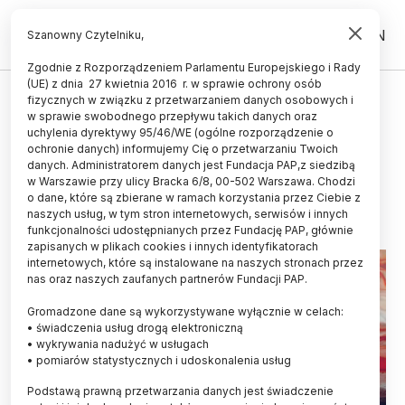
PL
EN
Szanowny Czytelniku,
Zgodnie z Rozporządzeniem Parlamentu Europejskiego i Rady
(UE) z dnia 27 kwietnia 2016 r. w sprawie ochrony osób
KOSMOS
fizycznych w związku z przetwarzaniem danych osobowych i
w sprawie swobodnego przepływu takich danych oraz
Sonda JUICE przeszła pomyślnie
uchylenia dyrektywy 95/46/WE (ogólne rozporządzenie o
test instrumentów
ochronie danych) informujemy Cię o przetwarzaniu Twoich
danych. Administratorem danych jest Fundacja PAP,z siedzibą
w Warszawie przy ulicy Bracka 6/8, 00-502 Warszawa. Chodzi
11.09.2024
aktualizacja: 11.09.2024
o dane, które są zbierane w ramach korzystania przez Ciebie z
2 minuty czytania
naszych usług, w tym stron internetowych, serwisów i innych
funkcjonalności udostępnianych przez Fundację PAP, głównie
zapisanych w plikach cookies i innych identyfikatorach
internetowych, które są instalowane na naszych stronach przez
nas oraz naszych zaufanych partnerów Fundacji PAP.
Gromadzone dane są wykorzystywane wyłącznie w celach:
• świadczenia usług drogą elektroniczną
• wykrywania nadużyć w usługach
• pomiarów statystycznych i udoskonalenia usług
Podstawą prawną przetwarzania danych jest świadczenie