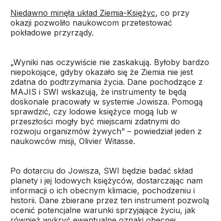
Niedawno minęła układ Ziemia-Księżyc
, co przy
okazji pozwoliło naukowcom przetestować
pokładowe przyrządy.
„Wyniki nas oczywiście nie zaskakują. Byłoby bardzo
niepokojące, gdyby okazało się że Ziemia nie jest
zdatna do podtrzymania życia. Dane pochodzące z
MAJIS i SWI wskazują, że instrumenty te będą
doskonale pracowały w systemie Jowisza. Pomogą
sprawdzić, czy lodowe księżyce mogą lub w
przeszłości mogły być miejscami zdatnymi do
rozwoju organizmów żywych” – powiedział jeden z
naukowców misji, Olivier Witasse.
Po dotarciu do Jowisza, SWI będzie badać skład
planety i jej lodowych księżyców, dostarczając nam
informacji o ich obecnym klimacie, pochodzeniu i
historii. Dane zbierane przez ten instrument pozwolą
ocenić potencjalne warunki sprzyjające życiu, jak
również wykryć ewentualne oznaki obecnej