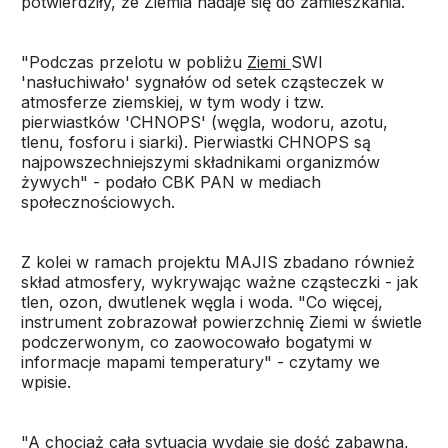
potwierdziły, że Ziemia nadaje się do zamieszkania.
"Podczas przelotu w pobliżu
Ziemi
SWI
'nasłuchiwało' sygnałów od setek cząsteczek w
atmosferze ziemskiej, w tym wody i tzw.
pierwiastków 'CHNOPS' (węgla, wodoru, azotu,
tlenu, fosforu i siarki). Pierwiastki CHNOPS są
najpowszechniejszymi składnikami organizmów
żywych" - podało CBK PAN w mediach
społecznościowych.
Z kolei w ramach projektu MAJIS zbadano również
skład atmosfery, wykrywając ważne cząsteczki - jak
tlen, ozon, dwutlenek węgla i woda. "Co więcej,
instrument zobrazował powierzchnię Ziemi w świetle
podczerwonym, co zaowocowało bogatymi w
informacje mapami temperatury" - czytamy we
wpisie.
"A chociaż cała sytuacja wydaje się dość zabawna,