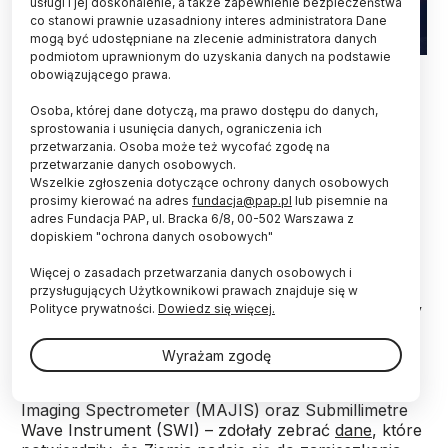
usługi i jej doskonalenie, a także zapewnienie bezpieczeństwa
co stanowi prawnie uzasadniony interes administratora Dane
mogą być udostępniane na zlecenie administratora danych
podmiotom uprawnionym do uzyskania danych na podstawie
Fot. Adobe Stock
obowiązującego prawa.
Mamy potwierdzenie, że wszystkie instrumenty
Osoba, której dane dotyczą, ma prawo dostępu do danych,
sondy JUICE są sprawne i zdolne do wykrywania
sprostowania i usunięcia danych, ograniczenia ich
przetwarzania. Osoba może też wycofać zgodę na
życia na odległych planetach - poinformowało
przetwarzanie danych osobowych.
Centrum Badań Kosmicznych PAN (CBK PAN).
Wszelkie zgłoszenia dotyczące ochrony danych osobowych
Udało się to sprawdzić w trakcie niedawnego
prosimy kierować na adres
fundacja@pap.pl
lub pisemnie na
przelotu sondy w pobliżu Ziemi.
adres Fundacja PAP, ul. Bracka 6/8, 00-502 Warszawa z
dopiskiem "ochrona danych osobowych"
W czasie przelotu sondy w pobliżu naszej planety
Więcej o zasadach przetwarzania danych osobowych i
Europejska Agencja Kosmiczna
(ESA) z
przysługujących Użytkownikowi prawach znajduje się w
powodzeniem przetestowała pokładowe instrumenty
Polityce prywatności.
Dowiedz się więcej.
próbnika.
Wyrażam zgodę
Dwa instrumenty sondy – Moons and Jupiter
Imaging Spectrometer (MAJIS) oraz Submillimetre
Wave Instrument (SWI) – zdołały zebrać
dane
, które