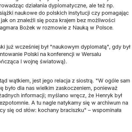
prowadząc działania dyplomatyczne, ale też np.
siążki naukowe do polskich instytucji czy pomagając
ak on znaleźli się poza krajem bez możliwości
Dagmara Bożek w rozmowie z Nauką w Polsce.
ki już wcześniej był "naukowym dyplomatą", gdy był
towanie Polski na konferencji w Wersalu
ończąca I wojnę światową).
d wątkiem, jest jego relacja z siostrą. "W ogóle sam
trę było dla nas wielkim zaskoczeniem, ponieważ
żadnych informacji; myślano wręcz, że Henryk był
bezpotomnie. A tu nagle natykamy się w archiwum na
ący się od słów: kochany braciszku" – wspominała