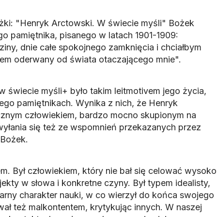
ążki: "Henryk Arctowski. W świecie myśli" Bożek
jego pamiętnika, pisanego w latach 1901-1909:
iny, dnie całe spokojnego zamknięcia i chciałbym
kiem oderwany od świata otaczającego mnie".
 świecie myśli+ było takim leitmotivem jego życia,
go pamiętnikach. Wynika z nich, że Henryk
tycznym człowiekiem, bardzo mocno skupionym na
 wyłania się też ze wspomnień przekazanych przez
 Bożek.
m. Był człowiekiem, który nie bał się celować wysoko
ojekty w słowa i konkretne czyny. Był typem idealisty,
tarny charakter nauki, w co wierzył do końca swojego
ywał też malkontentem, krytykując innych. W naszej