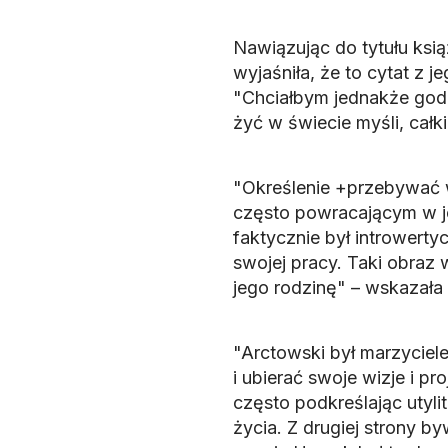
Nawiązując do tytułu ksi
wyjaśniła, że to cytat z 
"Chciałbym jednakże godz
żyć w świecie myśli, cał
"Określenie +przebywać w
często powracającym w je
faktycznie był intrower
swojej pracy. Taki obraz
jego rodzinę" – wskazała
"Arctowski był marzyciele
i ubierać swoje wizje i pr
często podkreślając utyli
życia. Z drugiej strony b