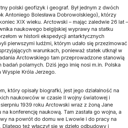
tny polski geofizyk i geograf. Był jednym z dwóch
k Antoniego Bolesława Dobrowolskiego), którzy
 koniec XIX wieku. Arctowski – mając zaledwie 26 lat 
ownika naukowego belgijskiej wyprawy na statku
rzełom w historii ekspedycji antarktycznych
byli pierwszymi ludźmi, którym udało się przezimować
sprzyjających warunkach, ponieważ statek utknął w
 Badania Arctowskiego tam przeprowadzone stanowią
badań polarnych. Dziś jego imię nosi m.in. Polska
a Wyspie Króla Jerzego.
, który opisały biografki, jest jego działalność na
lskich naukowców w czasie II wojny światowej i
 sierpniu 1939 roku Arctowski wraz z żoną Jane
 na konferencję naukową. Tam zastała go wojna, a
tywy na powrót do domu we Lwowie i do pracy na
Dlatego też włączył się w dzieło odbudowy i