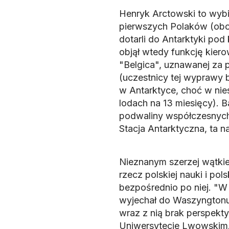
Henryk Arctowski to wybi
pierwszych Polaków (obo
dotarli do Antarktyki pod
objął wtedy funkcję kier
"Belgica", uznawanej za p
(uczestnicy tej wyprawy 
w Antarktyce, choć w nie
lodach na 13 miesięcy).
podwaliny współczesnych 
Stacja Antarktyczna, ta n
Nieznanym szerzej wątkiem
rzecz polskiej nauki i po
bezpośrednio po niej. "W
wyjechał do Waszyngtonu
wraz z nią brak perspek
Uniwersytecie Lwowskim. 