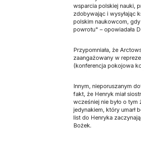
wsparcia polskiej nauki, 
zdobywając i wysyłając k
polskim naukowcom, gdy j
powrotu" – opowiadała 
Przypomniała, że Arctows
zaangażowany w reprezen
(konferencja pokojowa k
Innym, nieporuszanym dotą
fakt, że Henryk miał sios
wcześniej nie było o tym 
jedynakiem, który umarł 
list do Henryka zaczynaj
Bożek.