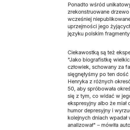
Ponadto wśród unikatowy
zrekonstruowane drzewo 
wcześniej niepublikowane
uprzejmości jego żyjącyc
języku polskim fragment
Ciekawostką są też ekspe
"Jako biografistkę wielki
człowiek, schowany za fa
sięgnęłyśmy po ten dość 
Henryka z różnych okresów
50, aby spróbowała okreś
się z tym, co widać w jego
ekspresyjny albo że miał 
humor depresyjny i wyrzuc
kolejnych dniach wpadał w s
analizował" – mówiła auto