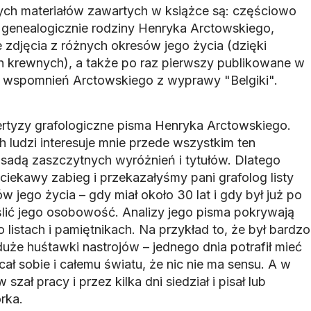
ch materiałów zawartych w książce są: częściowo
genealogicznie rodziny Henryka Arctowskiego,
 zdjęcia z różnych okresów jego życia (dzięki
h krewnych), a także po raz pierwszy publikowane w
y wspomnień Arctowskiego z wyprawy "Belgiki".
rtyzy grafologiczne pisma Henryka Arctowskiego.
ch ludzi interesuje mnie przede wszystkim ten
sadą zaszczytnych wyróżnień i tytułów. Dlatego
ciekawy zabieg i przekazałyśmy pani grafolog listy
 jego życia – gdy miał około 30 lat i gdy był już po
lić jego osobowość. Analizy jego pisma pokrywają
 listach i pamiętnikach. Na przykład to, że był bardzo
duże huśtawki nastrojów – jednego dnia potrafił mieć
ał sobie i całemu światu, że nic nie ma sensu. A w
zał pracy i przez kilka dni siedział i pisał lub
rka.