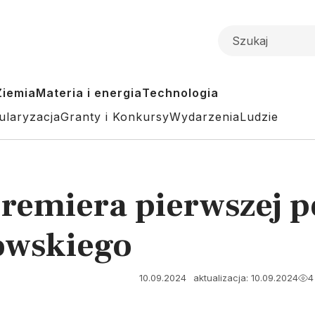
Ziemia
Materia i energia
Technologia
ularyzacja
Granty i Konkursy
Wydarzenia
Ludzie
remiera pierwszej pe
owskiego
10.09.2024
aktualizacja: 10.09.2024
4