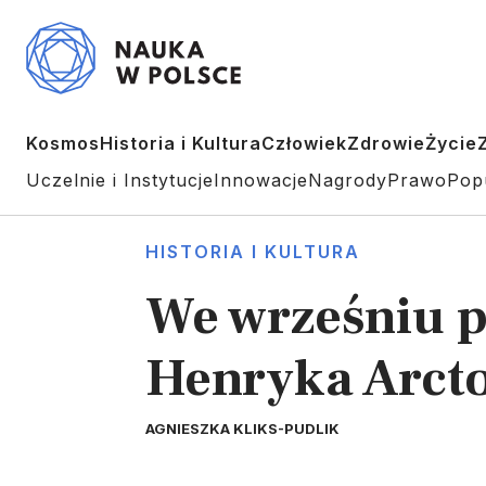
Kosmos
Historia i Kultura
Człowiek
Zdrowie
Życie
Uczelnie i Instytucje
Innowacje
Nagrody
Prawo
Pop
HISTORIA I KULTURA
We wrześniu p
Henryka Arct
AGNIESZKA KLIKS-PUDLIK