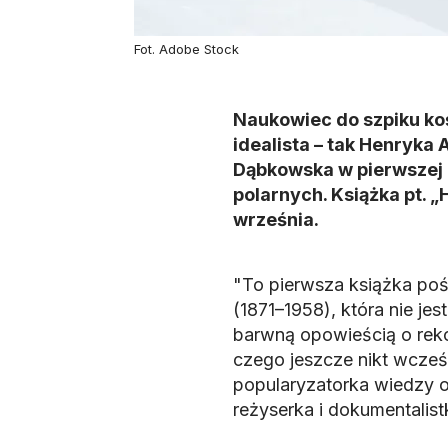
Fot. Adobe Stock
Naukowiec do szpiku koś
idealista – tak Henryka
Dąbkowska w pierwszej p
polarnych. Książka pt. „
września.
"To pierwsza książka poś
(1871–1958), która nie je
barwną opowieścią o reko
czego jeszcze nikt wcześn
popularyzatorka wiedzy o
reżyserka i dokumentalis