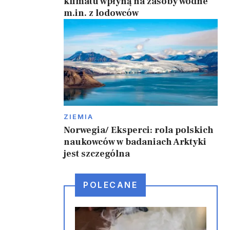
klimatu wpłyną na zasoby wodne
m.in. z lodowców
ZIEMIA
Norwegia/ Eksperci: rola polskich
naukowców w badaniach Arktyki
jest szczególna
POLECANE