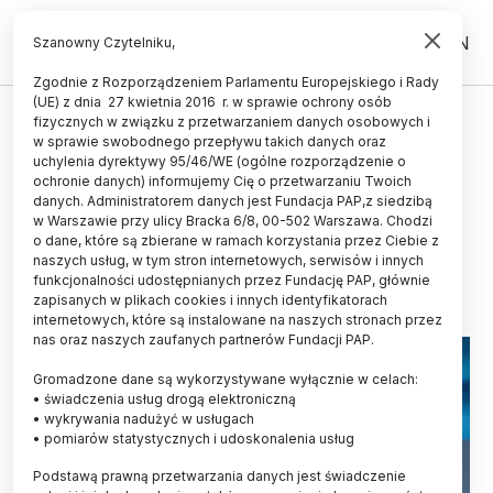
PL
EN
Szanowny Czytelniku,
Zgodnie z Rozporządzeniem Parlamentu Europejskiego i Rady
(UE) z dnia 27 kwietnia 2016 r. w sprawie ochrony osób
ZDROWIE
fizycznych w związku z przetwarzaniem danych osobowych i
w sprawie swobodnego przepływu takich danych oraz
Zielona Góra / Naukowcy
uchylenia dyrektywy 95/46/WE (ogólne rozporządzenie o
przebadali kleszcze w mieście. Co
ochronie danych) informujemy Cię o przetwarzaniu Twoich
danych. Administratorem danych jest Fundacja PAP,z siedzibą
czwarty zaraża boreliozą
w Warszawie przy ulicy Bracka 6/8, 00-502 Warszawa. Chodzi
o dane, które są zbierane w ramach korzystania przez Ciebie z
08.07.2024
aktualizacja: 08.07.2024
naszych usług, w tym stron internetowych, serwisów i innych
2 minuty czytania
funkcjonalności udostępnianych przez Fundację PAP, głównie
zapisanych w plikach cookies i innych identyfikatorach
internetowych, które są instalowane na naszych stronach przez
nas oraz naszych zaufanych partnerów Fundacji PAP.
Gromadzone dane są wykorzystywane wyłącznie w celach:
• świadczenia usług drogą elektroniczną
• wykrywania nadużyć w usługach
• pomiarów statystycznych i udoskonalenia usług
Podstawą prawną przetwarzania danych jest świadczenie