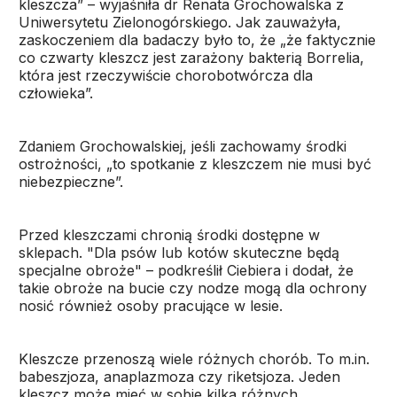
kleszcza” – wyjaśniła dr Renata Grochowalska z
Uniwersytetu Zielonogórskiego. Jak zauważyła,
zaskoczeniem dla badaczy było to, że „że faktycznie
co czwarty kleszcz jest zarażony bakterią Borrelia,
która jest rzeczywiście chorobotwórcza dla
człowieka”.
Zdaniem Grochowalskiej, jeśli zachowamy środki
ostrożności, „to spotkanie z kleszczem nie musi być
niebezpieczne”.
Przed kleszczami chronią środki dostępne w
sklepach. "Dla psów lub kotów skuteczne będą
specjalne obroże" – podkreślił Ciebiera i dodał, że
takie obroże na bucie czy nodze mogą dla ochrony
nosić również osoby pracujące w lesie.
Kleszcze przenoszą wiele różnych chorób. To m.in.
babeszjoza, anaplazmoza czy riketsjoza. Jeden
kleszcz może mieć w sobie kilka różnych