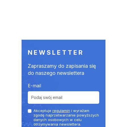
NEWSLETTER
Zapraszamy do zapisania się
do naszego newslettera
E-mail
Akceptuje
regulamin
i wyrażam
zgodę naprzetwarzanie powyższych
danych osobowych w celu
otrzymywania newslettera.