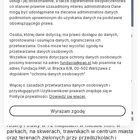
usługi i jej doskonalenie, a także zapewnienie bezpieczeństwa
co stanowi prawnie uzasadniony interes administratora Dane
mogą być udostępniane na zlecenie administratora danych
podmiotom uprawnionym do uzyskania danych na podstawie
obowiązującego prawa.
Zielona Góra, 05.07.2024. Naukowcy i studenci z Uniwersytetu
Osoba, której dane dotyczą, ma prawo dostępu do danych,
Zielonogórskiego przeprowadzają badania populacji kleszczy, 5
sprostowania i usunięcia danych, ograniczenia ich
bm. Z dotychczasowych badań wynika, że co czwarty kleszcz
znaleziony na terenie miasta był zarażony: krętkami boreliozy,
przetwarzania. Osoba może też wycofać zgodę na
babeszjozą, anaplazmozą, riketsjozą, lub kombinacją tych
przetwarzanie danych osobowych.
patogenów. PAP/Lech Muszyński
Wszelkie zgłoszenia dotyczące ochrony danych osobowych
prosimy kierować na adres
fundacja@pap.pl
lub pisemnie na
Naukowcy i studenci z Uniwersytetu
adres Fundacja PAP, ul. Bracka 6/8, 00-502 Warszawa z
dopiskiem "ochrona danych osobowych"
Zielonogórskiego przeprowadzili badania, z
których wynika, że co czwarty kleszcz znaleziony
Więcej o zasadach przetwarzania danych osobowych i
w mieście zaraża boreliozą.
przysługujących Użytkownikowi prawach znajduje się w
Polityce prywatności.
Dowiedz się więcej.
W ramach badania naukowcy i studenci wyruszyli w
Wyrażam zgodę
miasto z białymi flagami o powierzchni jednego metra
kwadratowego. Przygotowanym materiałem obmiatali
rośliny i trawy w 72 miejscach w mieście m.in. w
parkach, na skwerach, trawnikach w centrum miasta
oraz terenach zielonych przy przedszkolach i