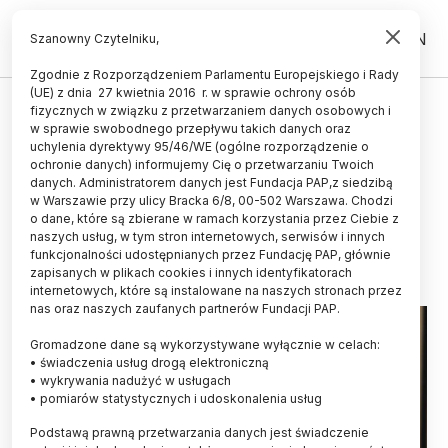
PL
EN
Szanowny Czytelniku,
Zgodnie z Rozporządzeniem Parlamentu Europejskiego i Rady
(UE) z dnia 27 kwietnia 2016 r. w sprawie ochrony osób
UCZELNIE I INSTYTUCJE
fizycznych w związku z przetwarzaniem danych osobowych i
w sprawie swobodnego przepływu takich danych oraz
Wieczorek: kilkadziesiąt tys. osób
uchylenia dyrektywy 95/46/WE (ogólne rozporządzenie o
mogło się dostać do Polski dzięki
ochronie danych) informujemy Cię o przetwarzaniu Twoich
danych. Administratorem danych jest Fundacja PAP,z siedzibą
pseudouczelniom
w Warszawie przy ulicy Bracka 6/8, 00-502 Warszawa. Chodzi
o dane, które są zbierane w ramach korzystania przez Ciebie z
23.04.2024
aktualizacja: 23.04.2024
naszych usług, w tym stron internetowych, serwisów i innych
2 minuty czytania
funkcjonalności udostępnianych przez Fundację PAP, głównie
zapisanych w plikach cookies i innych identyfikatorach
internetowych, które są instalowane na naszych stronach przez
nas oraz naszych zaufanych partnerów Fundacji PAP.
Gromadzone dane są wykorzystywane wyłącznie w celach:
• świadczenia usług drogą elektroniczną
• wykrywania nadużyć w usługach
• pomiarów statystycznych i udoskonalenia usług
Podstawą prawną przetwarzania danych jest świadczenie