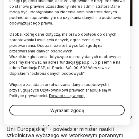
usługi i jej doskonalenie, a także zapewnienie bezpieczeństwa
co stanowi prawnie uzasadniony interes administratora Dane
mogą być udostępniane na zlecenie administratora danych
podmiotom uprawnionym do uzyskania danych na podstawie
obowiązującego prawa.
Warszawa, 12.04.2024. Minister nauki Dariusz Wieczorek.
Osoba, której dane dotyczą, ma prawo dostępu do danych,
PAP/Albert Zawada
sprostowania i usunięcia danych, ograniczenia ich
przetwarzania. Osoba może też wycofać zgodę na
Pseudouczelnie występowały o wizy dla
przetwarzanie danych osobowych.
zagranicznych studentów, którzy w ogóle się tam
Wszelkie zgłoszenia dotyczące ochrony danych osobowych
nie pojawiali, tylko jechali w świat – powiedział
prosimy kierować na adres
fundacja@pap.pl
lub pisemnie na
minister nauki Dariusz Wieczorek w Radiu ZET. Do
adres Fundacja PAP, ul. Bracka 6/8, 00-502 Warszawa z
Polski w ten sposób mogło się dostać nawet
dopiskiem "ochrona danych osobowych"
kilkadziesiąt tysięcy osób – ocenił.
Więcej o zasadach przetwarzania danych osobowych i
przysługujących Użytkownikowi prawach znajduje się w
Polityce prywatności.
Dowiedz się więcej.
„To kolejna rzecz, która na komisji (komisji śledczej
ds. afery wizowej – PAP) i przez prokuraturę będzie
musiała być wyjaśniana – czyli proceder wydawania
Wyrażam zgodę
wiz dla studentów, którzy w ogóle nie przyjeżdżali do
Polski na studia, tylko jechali sobie gdzieś na teren
Unii Europejskiej" - powiedział minister nauki i
szkolnictwa wyższego we wtorkowym porannym