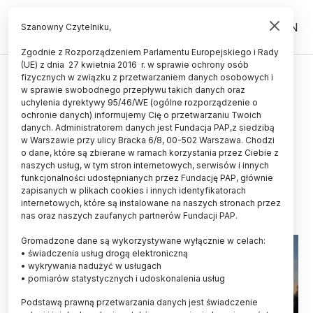
PL
EN
Szanowny Czytelniku,
Zgodnie z Rozporządzeniem Parlamentu Europejskiego i Rady
(UE) z dnia 27 kwietnia 2016 r. w sprawie ochrony osób
ŻYCIE
fizycznych w związku z przetwarzaniem danych osobowych i
w sprawie swobodnego przepływu takich danych oraz
MKiŚ: dr Renata Krzyściak-
uchylenia dyrektywy 95/46/WE (ogólne rozporządzenie o
Kosińska koordynatorką ds.
ochronie danych) informujemy Cię o przetwarzaniu Twoich
danych. Administratorem danych jest Fundacja PAP,z siedzibą
współpracy z UNESCO ws. Puszczy
w Warszawie przy ulicy Bracka 6/8, 00-502 Warszawa. Chodzi
o dane, które są zbierane w ramach korzystania przez Ciebie z
Białowieskiej
naszych usług, w tym stron internetowych, serwisów i innych
funkcjonalności udostępnianych przez Fundację PAP, głównie
17.04.2024
aktualizacja: 17.04.2024
zapisanych w plikach cookies i innych identyfikatorach
3 minuty czytania
internetowych, które są instalowane na naszych stronach przez
nas oraz naszych zaufanych partnerów Fundacji PAP.
Gromadzone dane są wykorzystywane wyłącznie w celach:
• świadczenia usług drogą elektroniczną
• wykrywania nadużyć w usługach
• pomiarów statystycznych i udoskonalenia usług
Podstawą prawną przetwarzania danych jest świadczenie