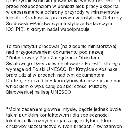
Dr Krzysiak-Kosińska powiedziała we wtorek PAP, że
przed rozpoczęciem w poniedziałek pracy eksperta
w departamencie ochrony przyrody w ministerstwie
klimatu i środowiska pracowała w Instytucie Ochrony
Środowiska-Państwowym Instytucie Badawczym
IOŚ-PIB, z którym nadal współpracuje.
To ten instytut pracował (na zlecenie ministerstwa)
nad przygotowaniem dokumentu pod nazwą
"Zintegrowany Plan Zarządzania Obiektem
Światowego Dziedzictwa Białowieża Forest", którego
wymaga od Polski UNESCO. Dr Krzyściak-Kosińska
brała udział w pracach nad tym dokumentem.
Dodała, że przed laty koordynowała także prace nad
wnioskiem o wpis całej polskiej części Puszczy
Białowieskiej na listę UNESCO.
"Moim zadaniem głównie, myślę, będzie jednak bycie
takim punktem kontaktowym i dla społeczności
lokalnej i dla różnych organizacji, instytucji, które
chciałyby uczestniczyć w tych pracach ( związanych