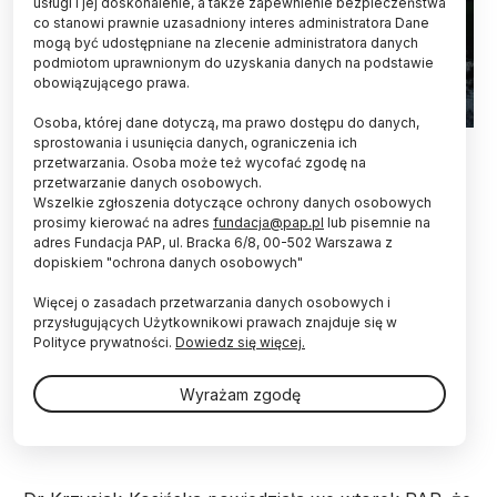
usługi i jej doskonalenie, a także zapewnienie bezpieczeństwa
co stanowi prawnie uzasadniony interes administratora Dane
mogą być udostępniane na zlecenie administratora danych
podmiotom uprawnionym do uzyskania danych na podstawie
obowiązującego prawa.
Osoba, której dane dotyczą, ma prawo dostępu do danych,
Puszcza Białowieska. PAP/Michał Zieliński 26.12.2017
sprostowania i usunięcia danych, ograniczenia ich
przetwarzania. Osoba może też wycofać zgodę na
przetwarzanie danych osobowych.
Dr Renata Krzyściak-Kosińska została
Wszelkie zgłoszenia dotyczące ochrony danych osobowych
koordynatorką ds. współpracy z UNESCO w
prosimy kierować na adres
fundacja@pap.pl
lub pisemnie na
sprawach dotyczących Puszczy Białowieskiej -
adres Fundacja PAP, ul. Bracka 6/8, 00-502 Warszawa z
poinformowało we wtorek PAP biuro prasowe
dopiskiem "ochrona danych osobowych"
ministerstwa klimatu i środowiska.
Więcej o zasadach przetwarzania danych osobowych i
przysługujących Użytkownikowi prawach znajduje się w
Biolog dr Krzyściak-Kosińska została wybrana w
Polityce prywatności.
Dowiedz się więcej.
konkursie na stanowisko eksperta ds. zarządzania
obiektem światowego dziedzictwa Białowieża Forest.
Wyrażam zgodę
Konkurs w ostatnich miesiącach przeprowadziło
ministerstwo klimatu.