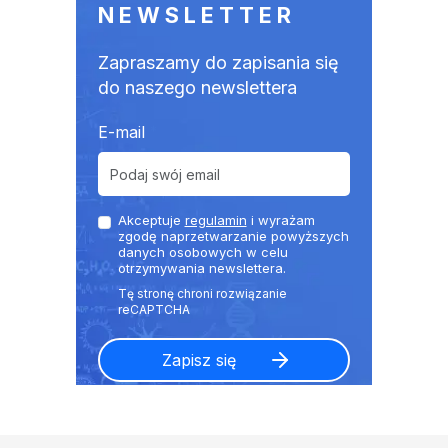
NEWSLETTER
Zapraszamy do zapisania się
do naszego newslettera
E-mail
Akceptuje
regulamin
i wyrażam
zgodę naprzetwarzanie powyższych
danych osobowych w celu
otrzymywania newslettera.