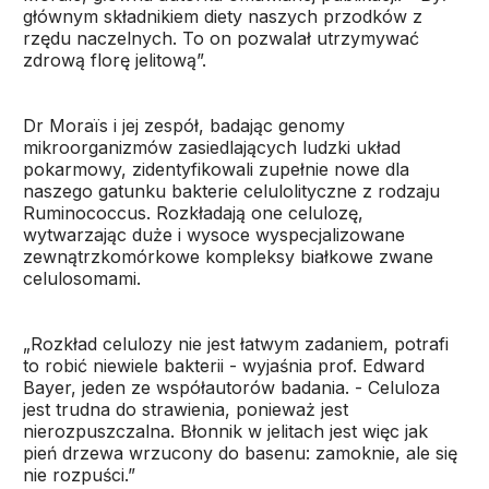
głównym składnikiem diety naszych przodków z
rzędu naczelnych. To on pozwalał utrzymywać
zdrową florę jelitową”.
Dr Moraïs i jej zespół, badając genomy
mikroorganizmów zasiedlających ludzki układ
pokarmowy, zidentyfikowali zupełnie nowe dla
naszego gatunku bakterie celulolityczne z rodzaju
Ruminococcus. Rozkładają one celulozę,
wytwarzając duże i wysoce wyspecjalizowane
zewnątrzkomórkowe kompleksy białkowe zwane
celulosomami.
„Rozkład celulozy nie jest łatwym zadaniem, potrafi
to robić niewiele bakterii - wyjaśnia prof. Edward
Bayer, jeden ze współautorów badania. - Celuloza
jest trudna do strawienia, ponieważ jest
nierozpuszczalna. Błonnik w jelitach jest więc jak
pień drzewa wrzucony do basenu: zamoknie, ale się
nie rozpuści.”