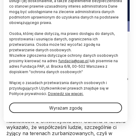
usługi i jej doskonalenie, a także zapewnienie bezpieczeństwa
co stanowi prawnie uzasadniony interes administratora Dane
mogą być udostępniane na zlecenie administratora danych
podmiotom uprawnionym do uzyskania danych na podstawie
obowiązującego prawa.
Osoba, której dane dotyczą, ma prawo dostępu do danych,
Fot. Adobe Stock
sprostowania i usunięcia danych, ograniczenia ich
przetwarzania. Osoba może też wycofać zgodę na
Mikrobiota jelitowa ludzi żyjących na terenach
przetwarzanie danych osobowych.
zurbanizowanych coraz bardziej ubożeje. Utrata
Wszelkie zgłoszenia dotyczące ochrony danych osobowych
kluczowych gatunków mikroorganizmów
prosimy kierować na adres
fundacja@pap.pl
lub pisemnie na
przyczynia się zaś do coraz częstszego
adres Fundacja PAP, ul. Bracka 6/8, 00-502 Warszawa z
dopiskiem "ochrona danych osobowych"
występowania zaburzeń zdrowia metabolicznego
wśród mieszkańców miast - informuje czasopismo
Więcej o zasadach przetwarzania danych osobowych i
„Science”.
przysługujących Użytkownikowi prawach znajduje się w
Polityce prywatności.
Dowiedz się więcej.
Spożywanie błonnika pokarmowego jest ważnym
Wyrażam zgodę
elementem dbania o zdrowie i prawidłowe
funkcjonowanie jelit. Jednak najnowsze badania
naukowców z Uniwersytetu Ben-Guriona w Izraelu
wykazało, że współcześni ludzie, szczególnie ci
żyjący na terenach zurbanizowanych, czyli w