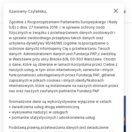
PL
EN
Szanowny Czytelniku,
Zgodnie z Rozporządzeniem Parlamentu Europejskiego i Rady
(UE) z dnia 27 kwietnia 2016 r. w sprawie ochrony osób
ŚWIAT
fizycznych w związku z przetwarzaniem danych osobowych i
w sprawie swobodnego przepływu takich danych oraz
Mieszkańcy miast tracą
uchylenia dyrektywy 95/46/WE (ogólne rozporządzenie o
pożyteczne mikroorganizmy
ochronie danych) informujemy Cię o przetwarzaniu Twoich
danych. Administratorem danych jest Fundacja PAP,z siedzibą
jelitowe
w Warszawie przy ulicy Bracka 6/8, 00-502 Warszawa. Chodzi
o dane, które są zbierane w ramach korzystania przez Ciebie z
KATARZYNA CZECHOWICZ
naszych usług, w tym stron internetowych, serwisów i innych
06.04.2024
aktualizacja: 08.04.2024
funkcjonalności udostępnianych przez Fundację PAP, głównie
4 minuty czytania
zapisanych w plikach cookies i innych identyfikatorach
internetowych, które są instalowane na naszych stronach przez
nas oraz naszych zaufanych partnerów Fundacji PAP.
Gromadzone dane są wykorzystywane wyłącznie w celach:
• świadczenia usług drogą elektroniczną
• wykrywania nadużyć w usługach
• pomiarów statystycznych i udoskonalenia usług
Podstawą prawną przetwarzania danych jest świadczenie