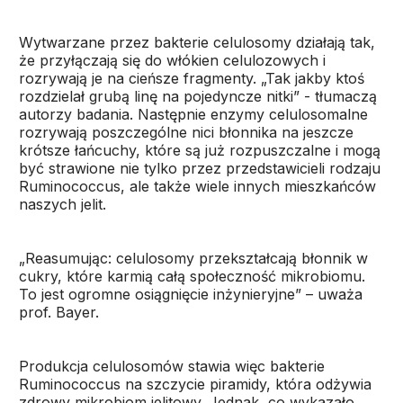
Wytwarzane przez bakterie celulosomy działają tak,
że przyłączają się do włókien celulozowych i
rozrywają je na cieńsze fragmenty. „Tak jakby ktoś
rozdzielał grubą linę na pojedyncze nitki” - tłumaczą
autorzy badania. Następnie enzymy celulosomalne
rozrywają poszczególne nici błonnika na jeszcze
krótsze łańcuchy, które są już rozpuszczalne i mogą
być strawione nie tylko przez przedstawicieli rodzaju
Ruminococcus, ale także wiele innych mieszkańców
naszych jelit.
„Reasumując: celulosomy przekształcają błonnik w
cukry, które karmią całą społeczność mikrobiomu.
To jest ogromne osiągnięcie inżynieryjne” – uważa
prof. Bayer.
Produkcja celulosomów stawia więc bakterie
Ruminococcus na szczycie piramidy, która odżywia
zdrowy mikrobiom jelitowy. Jednak, co wykazało