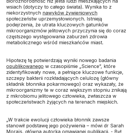
bioróżnorodność niż jelita ludzi mieszkających na
wsiach (dotyczy to całego świata). Wynika to z
niekorzystnych
nawyków żywieniowych
społeczeństw uprzemysłowionych. Istnieją
podejrzenia, że utrata kluczowych gatunków
mikroorganizmów jelitowych przyczynia się do coraz
częstszego występowania zaburzeń zdrowia
metabolicznego wśród mieszkańców miast.
Hipotezę tę potwierdzają wyniki nowego badania
opublikowanego
w czasopiśmie „Science”, które
zidentyfikowały nowe, a pełniące kluczowe funkcje,
szczepy bakterii rozkładających celulozę (główny
składnik błonnika pokarmowego) oraz wykazały, że
mikroorganizmy te w coraz większym stopniu znikają
z mikrobiomu jelitowego człowieka, zwłaszcza w
społeczeństwach żyjących na terenach miejskich.
„W trakcie ewolucji człowieka błonnik zawsze
stanowił podstawę jego pożywienia – mówi dr Sarah
Moraïs, główna autorka omawianej publikacji. - Był