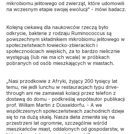
mikrobiomu jelitowego od zwierząt, które udomowili
na wczesnym etapie swojej ewolucji” - mówi badacz.
Kolejną ciekawą dla naukowców rzeczą było
odkrycie, bakterie z rodzaju Ruminococcus są
powszechnym składnikiem mikrobiomu jelitowego w
społeczeństwach łowiecko-zbierackich i
społecznościach wiejskich, za to bardzo nielicznie
występują (lub nie ma ich wcale) w próbkach
pobranych od osób mieszkających w miastach.
„Nasi przodkowie z Afryki, żyjący 200 tysięcy lat
temu, nie jedli lunchu w restauracjach typu drive-
through ani nie zamawiali kolacji przez telefon z
dostawą do domu - podkreślaj współautor publikacji
prof. William Martin z Düsseldorfu. - A we
współczesnych społeczeństwach zachodnich dzieje
się to na dużą skalę. Nasza dieta zmieniła się na
przestrzeni lat ogromnie, szczególnie wśród
mieszkańców miast, oddalonych od gospodarstw, w