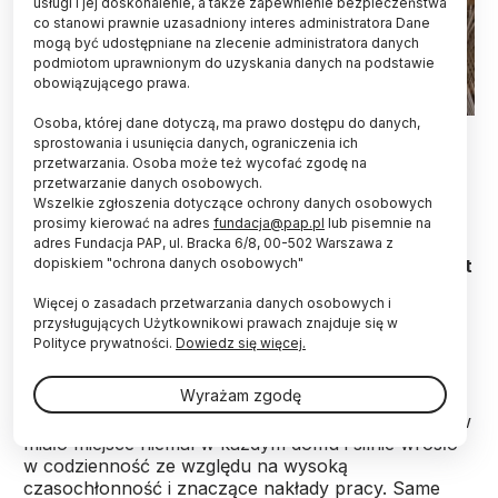
usługi i jej doskonalenie, a także zapewnienie bezpieczeństwa
co stanowi prawnie uzasadniony interes administratora Dane
mogą być udostępniane na zlecenie administratora danych
podmiotom uprawnionym do uzyskania danych na podstawie
obowiązującego prawa.
Osoba, której dane dotyczą, ma prawo dostępu do danych,
Fot. Adobe Stock
sprostowania i usunięcia danych, ograniczenia ich
przetwarzania. Osoba może też wycofać zgodę na
Nowe spojrzenie na historię Europy, w którym
przetwarzanie danych osobowych.
uwypuklona jest rola włókiennictwa jako jednej z
Wszelkie zgłoszenia dotyczące ochrony danych osobowych
kluczowych gałęzi wytwórczości i ekonomii – jest
prosimy kierować na adres
fundacja@pap.pl
lub pisemnie na
celem międzynarodowego projektu badawczego,
adres Fundacja PAP, ul. Bracka 6/8, 00-502 Warszawa z
dopiskiem "ochrona danych osobowych"
prowadzonego przez UW. Wśród jego efektów jest
dostępny online cyfrowy atlas dziedzictwa
Więcej o zasadach przetwarzania danych osobowych i
włókienniczego całego kontynentu.
przysługujących Użytkownikowi prawach znajduje się w
Polityce prywatności.
Dowiedz się więcej.
“W przeszłości widok obracającego się wrzeciona i
Wyrażam zgodę
stukot krosna stanowiły dla większości ludzi
elementy życia codziennego. Wytwarzanie tekstyliów
miało miejsce niemal w każdym domu i silnie wrosło
w codzienność ze względu na wysoką
czasochłonność i znaczące nakłady pracy. Same