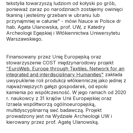
tekstylia towarzyszą ludziom od kołyski po grób,
ponieważ zaraz po narodzinach zostajemy owinięci
tkaniną i jesteśmy grzebani w ubraniu lub
przynajmniej w całunie” - mówi Nauce w Polsce dr
hab. Agata Ulanowska, prof. UW, z Katedry
Archeologii Egejskiej i Włókiennictwa Uniwersytetu
Warszawskiego.
Finansowany przez Unię Europejską oraz
stowarzyszenie COST międzynarodowy projekt
"EuroWeb. Europe through Textiles. Network for an
integrated and interdisciplinary Humanities"
zakłada
uwypuklenie roli produkcji włókienniczej jako jednej z
najważniejszych gałęzi gospodarek, od epoki
kamienia po współczesność. W jego ramach od 2020
r. naukowcy z 31 krajów Unii Europejskiej oraz
Izraela współtworzą ogólnoeuropejską,
multidyscyplinarną sieć badawczą. Projekt
prowadzony jest na Wydziale Archeologii UW i
kierowany przez prof. Agatę Ulanowską.