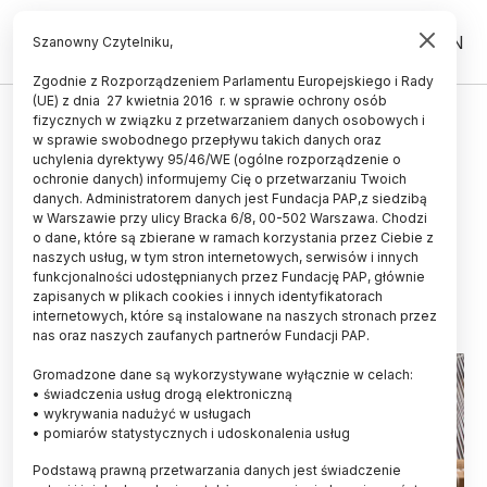
PL
EN
Szanowny Czytelniku,
Zgodnie z Rozporządzeniem Parlamentu Europejskiego i Rady
(UE) z dnia 27 kwietnia 2016 r. w sprawie ochrony osób
HISTORIA I KULTURA
fizycznych w związku z przetwarzaniem danych osobowych i
w sprawie swobodnego przepływu takich danych oraz
Od kądzieli. Jak przywrócić
uchylenia dyrektywy 95/46/WE (ogólne rozporządzenie o
znaczenie dawnemu
ochronie danych) informujemy Cię o przetwarzaniu Twoich
danych. Administratorem danych jest Fundacja PAP,z siedzibą
włókiennictwu w Europie
w Warszawie przy ulicy Bracka 6/8, 00-502 Warszawa. Chodzi
o dane, które są zbierane w ramach korzystania przez Ciebie z
EWELINA KRAJCZYŃSKA-WUJEC
naszych usług, w tym stron internetowych, serwisów i innych
01.04.2024
aktualizacja: 02.04.2024
funkcjonalności udostępnianych przez Fundację PAP, głównie
5 minut czytania
zapisanych w plikach cookies i innych identyfikatorach
internetowych, które są instalowane na naszych stronach przez
nas oraz naszych zaufanych partnerów Fundacji PAP.
Gromadzone dane są wykorzystywane wyłącznie w celach:
• świadczenia usług drogą elektroniczną
• wykrywania nadużyć w usługach
• pomiarów statystycznych i udoskonalenia usług
Podstawą prawną przetwarzania danych jest świadczenie