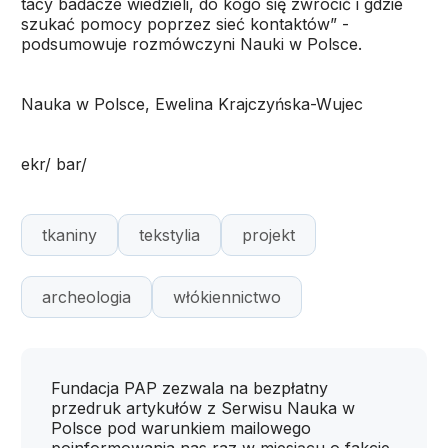
tacy badacze wiedzieli, do kogo się zwrócić i gdzie
szukać pomocy poprzez sieć kontaktów” -
podsumowuje rozmówczyni Nauki w Polsce.
Nauka w Polsce, Ewelina Krajczyńska-Wujec
ekr/ bar/
tkaniny
tekstylia
projekt
archeologia
włókiennictwo
Fundacja PAP zezwala na bezpłatny
przedruk artykułów z Serwisu Nauka w
Polsce pod warunkiem mailowego
poinformowania nas raz w miesiącu o fakcie