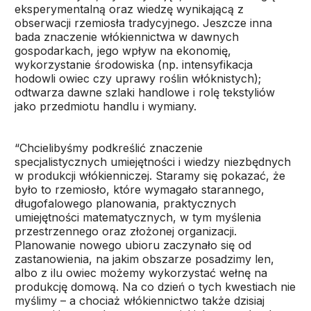
eksperymentalną oraz wiedzę wynikającą z
obserwacji rzemiosła tradycyjnego. Jeszcze inna
bada znaczenie włókiennictwa w dawnych
gospodarkach, jego wpływ na ekonomię,
wykorzystanie środowiska (np. intensyfikacja
hodowli owiec czy uprawy roślin włóknistych);
odtwarza dawne szlaki handlowe i rolę tekstyliów
jako przedmiotu handlu i wymiany.
“Chcielibyśmy podkreślić znaczenie
specjalistycznych umiejętności i wiedzy niezbędnych
w produkcji włókienniczej. Staramy się pokazać, że
było to rzemiosło, które wymagało starannego,
długofalowego planowania, praktycznych
umiejętności matematycznych, w tym myślenia
przestrzennego oraz złożonej organizacji.
Planowanie nowego ubioru zaczynało się od
zastanowienia, na jakim obszarze posadzimy len,
albo z ilu owiec możemy wykorzystać wełnę na
produkcję domową. Na co dzień o tych kwestiach nie
myślimy – a chociaż włókiennictwo także dzisiaj