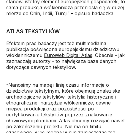
stanowi istotny element europejskich gospodarek, to
sama produkcja włókiennicza przeniosła się w dużej
mierze do Chin, Indii, Turcji” - opisuje badaczka.
ATLAS TEKSTYLIÓW
Efektem prac badaczy jest też multimedialna
publikacja poświęcona europejskiemu dziedzictwu
włókienniczemu
EuroWeb Digital Atlas
. Obecnie - jak
zaznaczają autorzy - to największa baza danych
dotycząca dawnych tekstyliów.
“Nanosimy na mapę i linię czasu informacje o
dziedzictwie tekstylnym, które obejmują znaleziska
archeologiczne tekstyliów, tekstylia historyczne i
etnograficzne, narzędzia włókiennicze, dawne
miejsca produkcji oraz pozostałości po
certyfikowaniu tekstyliów poprzez znakowanie
ołowiowymi plombami. Atlas chcemy rozwijać nawet
po zakończeniu projektu. Nie ma on limitu
czasowego, więc można w nim zamieszczać też