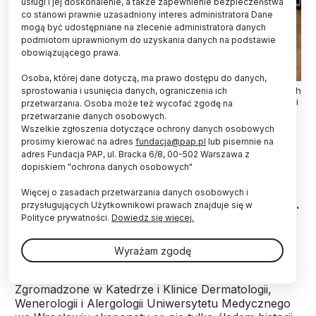
usługi i jej doskonalenie, a także zapewnienie bezpieczeństwa
co stanowi prawnie uzasadniony interes administratora Dane
mogą być udostępniane na zlecenie administratora danych
podmiotom uprawnionym do uzyskania danych na podstawie
obowiązującego prawa.
Osoba, której dane dotyczą, ma prawo dostępu do danych,
05.03.2024. Muzeum Mulaży we Wrocławiu, 5 bm. W oszklonych
sprostowania i usunięcia danych, ograniczenia ich
gablotach Katedry i Kliniki Dermatologii, Wenerologii i Alergologii
przetwarzania. Osoba może też wycofać zgodę na
znajduje się 300 odlewów ludzkiego ciała z wosku pszczelego.
przetwarzanie danych osobowych.
To powstałe na przełomie XIX i XX wieku mulaże. Przyszli
Wszelkie zgłoszenia dotyczące ochrony danych osobowych
lekarze uczyli się kiedyś na nich rozpoznawać choroby skóry.
prosimy kierować na adres
fundacja@pap.pl
lub pisemnie na
PAP/Maciej Kulczyński
adres Fundacja PAP, ul. Bracka 6/8, 00-502 Warszawa z
dopiskiem "ochrona danych osobowych"
Mulaże to woskowe odlewy części ludzkiego ciała
ze zmianami skórnymi chorób dermatologicznych.
Więcej o zasadach przetwarzania danych osobowych i
Służą do nauczania zawodu studentów medycyny.
przysługujących Użytkownikowi prawach znajduje się w
Pierwsze powstały we Włoszech w dobie
Polityce prywatności.
Dowiedz się więcej.
renesansu. Największe ich zbiory w Polsce ma
Uniwersytet Medyczny we Wrocławiu.
Wyrażam zgodę
Zgromadzone w Katedrze i Klinice Dermatologii,
Wenerologii i Alergologii Uniwersytetu Medycznego