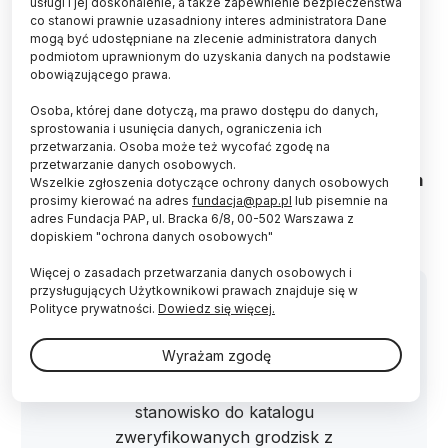
usługi i jej doskonalenie, a także zapewnienie bezpieczeństwa
co stanowi prawnie uzasadniony interes administratora Dane
mogą być udostępniane na zlecenie administratora danych
podmiotom uprawnionym do uzyskania danych na podstawie
obowiązującego prawa.
Autor: Max Mackiewicz
Osoba, której dane dotyczą, ma prawo dostępu do danych,
sprostowania i usunięcia danych, ograniczenia ich
Nieinwazyjne badania archeologiczne na
przetwarzania. Osoba może też wycofać zgodę na
stanowisku Żagań-Lutnia 5 pozwoliły na
przetwarzanie danych osobowych.
potwierdzenie obronnej funkcji istniejącego w tym
Wszelkie zgłoszenia dotyczące ochrony danych osobowych
miejscu w epoce żelaza grodziska - poinformował
prosimy kierować na adres
fundacja@pap.pl
lub pisemnie na
Lubuski Wojewódzki Konserwator Zabytków.
adres Fundacja PAP, ul. Bracka 6/8, 00-502 Warszawa z
dopiskiem "ochrona danych osobowych"
Więcej o zasadach przetwarzania danych osobowych i
przysługujących Użytkownikowi prawach znajduje się w
Polityce prywatności.
Dowiedz się więcej.
Wyrażam zgodę
"Tegoroczne badania archeologiczne
pozwoliły włączyć badane
stanowisko do katalogu
zweryfikowanych grodzisk z