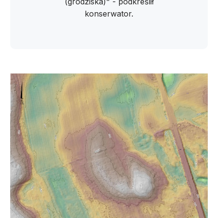
(grodziska)" - podkreślił
konserwator.