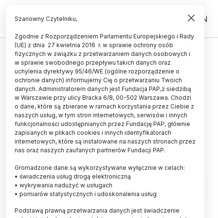
PL
EN
Szanowny Czytelniku,
Zgodnie z Rozporządzeniem Parlamentu Europejskiego i Rady
(UE) z dnia 27 kwietnia 2016 r. w sprawie ochrony osób
HISTORIA I KULTURA
fizycznych w związku z przetwarzaniem danych osobowych i
w sprawie swobodnego przepływu takich danych oraz
Potwierdzono obronną funkcję
uchylenia dyrektywy 95/46/WE (ogólne rozporządzenie o
grodziska z epoki żelaza w gminie
ochronie danych) informujemy Cię o przetwarzaniu Twoich
danych. Administratorem danych jest Fundacja PAP,z siedzibą
Żagań
w Warszawie przy ulicy Bracka 6/8, 00-502 Warszawa. Chodzi
o dane, które są zbierane w ramach korzystania przez Ciebie z
22.02.2024
aktualizacja: 22.02.2024
naszych usług, w tym stron internetowych, serwisów i innych
3 minuty czytania
funkcjonalności udostępnianych przez Fundację PAP, głównie
zapisanych w plikach cookies i innych identyfikatorach
internetowych, które są instalowane na naszych stronach przez
nas oraz naszych zaufanych partnerów Fundacji PAP.
Gromadzone dane są wykorzystywane wyłącznie w celach:
• świadczenia usług drogą elektroniczną
• wykrywania nadużyć w usługach
• pomiarów statystycznych i udoskonalenia usług
Podstawą prawną przetwarzania danych jest świadczenie