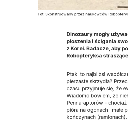
Fot. Skonstruowany przez naukowców Robopteryx pr
Dinozaury mogły używać
płoszenia i ścigania swo
z Korei. Badacze, aby po
Robopteryksa straszące
Ptaki to najbliżsi współc
pierzaste skrzydła? Przec
czasu przyjmuje się, że e
Wiadomo bowiem, że niek
Pennaraptorów
- chociaż 
pióra na ogonach i małe 
kończynach (ramionach).