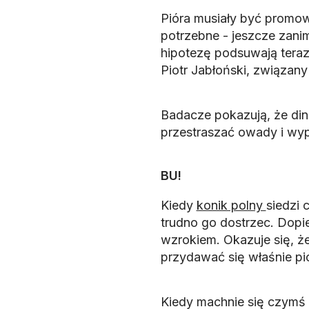
Pióra musiały być promo
potrzebne - jeszcze zani
hipotezę podsuwają tera
Piotr Jabłoński, związan
Badacze pokazują, że din
przestraszać owady i wypł
BU!
Kiedy
konik polny
siedzi 
trudno go dostrzec. Dopi
wzrokiem. Okazuje się, ż
przydawać się właśnie pi
Kiedy machnie się czymś