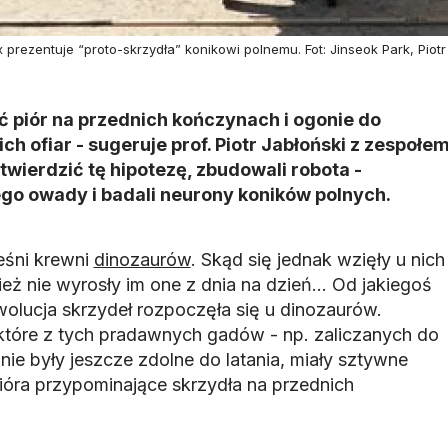
ezentuje “proto-skrzydła” konikowi polnemu. Fot: Jinseok Park, Piotr J
 piór na przednich kończynach i ogonie do
ich ofiar - sugeruje prof. Piotr Jabłoński z zespołe
twierdzić tę hipotezę, zbudowali robota -
go owady i badali neurony koników polnych.
ześni krewni
dinozaurów
. Skąd się jednak wzięły u nich
ież nie wyrosły im one z dnia na dzień... Od jakiegoś
wolucja skrzydeł rozpoczęła się u dinozaurów.
tóre z tych pradawnych gadów - np. zaliczanych do
nie były jeszcze zdolne do latania, miały sztywne
pióra przypominające skrzydła na przednich