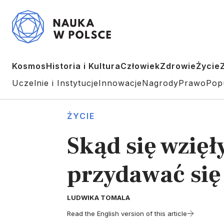
Kosmos
Historia i Kultura
Człowiek
Zdrowie
Życie
Uczelnie i Instytucje
Innowacje
Nagrody
Prawo
Pop
ŻYCIE
Skąd się wzię
przydawać się
LUDWIKA TOMALA
Read the English version of this article