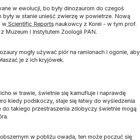
wane w ewolucji, bo były dinozaurom do czegoś
m były w stanie unieść zwierzę w powietrze. Nową
z w
Scientific Reports
naukowcy z Korei - w tym prof.
y z Muzeum i Instytutem Zoologii PAN.
ozaury mogły używać piór na ramionach i ogonie, aby
aszać je z ich kryjówek.
cicho w trawie, świetnie się kamufluje i naprawdę
ero kiedy podskoczy, staje się łatwy do wyśledzenia
e do takiego przestraszenia zdobyczy świetnie mogą
óra.
 obszernym w pobliżu owada, ten może poczuć się