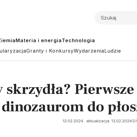
Ziemia
Materia i energia
Technologia
ularyzacja
Granty i Konkursy
Wydarzenia
Ludzie
ły skrzydła? Pierwsz
 dinozaurom do płosz
12.02.2024
aktualizacja: 13.02.2024