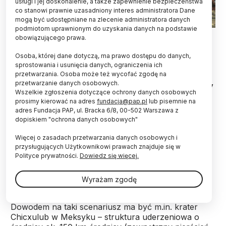
usługi i jej doskonalenie, a także zapewnienie bezpieczeństwa
co stanowi prawnie uzasadniony interes administratora Dane
mogą być udostępniane na zlecenie administratora danych
podmiotom uprawnionym do uzyskania danych na podstawie
Fot. Adobe Stock
obowiązującego prawa.
Kolejne badanie pozwala sądzić, że meteoryt,
Osoba, której dane dotyczą, ma prawo dostępu do danych,
który uderzył w Ziemię, tylko częściowo
sprostowania i usunięcia danych, ograniczenia ich
przetwarzania. Osoba może też wycofać zgodę na
odpowiadał za wyginięcie dinozaurów. Główną
przetwarzanie danych osobowych.
przyczyną zagłady prehistorycznych gadów miały
Wszelkie zgłoszenia dotyczące ochrony danych osobowych
być zmiany klimatyczne wywołane
prosimy kierować na adres
fundacja@pap.pl
lub pisemnie na
wcześniejszymi masowymi erupcjami wulkanów.
adres Fundacja PAP, ul. Bracka 6/8, 00-502 Warszawa z
dopiskiem "ochrona danych osobowych"
Naukowcy nie są zgodni, co było dominującą
Więcej o zasadach przetwarzania danych osobowych i
przyczyną wyginięcia wielkich gadów, które pojawiły
przysługujących Użytkownikowi prawach znajduje się w
się na Ziemi w triasie i żyły do końca kredy. Jedna z
Polityce prywatności.
Dowiedz się więcej.
hipotez mówi, że w Ziemię uderzył
meteoryt
, który
sprowadził zagładę na
dinozaury
.
Wyrażam zgodę
Dowodem na taki scenariusz ma być m.in. krater
Chicxulub w Meksyku – struktura uderzeniowa o