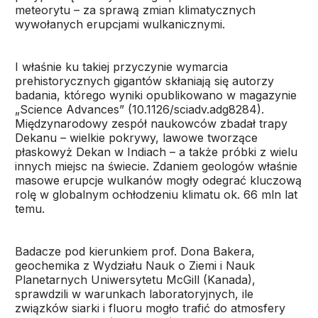
meteorytu – za sprawą zmian klimatycznych
wywołanych erupcjami wulkanicznymi.
I właśnie ku takiej przyczynie wymarcia
prehistorycznych gigantów skłaniają się autorzy
badania, którego wyniki opublikowano w magazynie
„Science Advances” (10.1126/sciadv.adg8284).
Międzynarodowy zespół naukowców zbadał trapy
Dekanu – wielkie pokrywy, lawowe tworzące
płaskowyż Dekan w Indiach – a także próbki z wielu
innych miejsc na świecie. Zdaniem geologów właśnie
masowe erupcje wulkanów mogły odegrać kluczową
rolę w globalnym ochłodzeniu klimatu ok. 66 mln lat
temu.
Badacze pod kierunkiem prof. Dona Bakera,
geochemika z Wydziału Nauk o Ziemi i Nauk
Planetarnych Uniwersytetu McGill (Kanada),
sprawdzili w warunkach laboratoryjnych, ile
związków siarki i fluoru mogło trafić do atmosfery