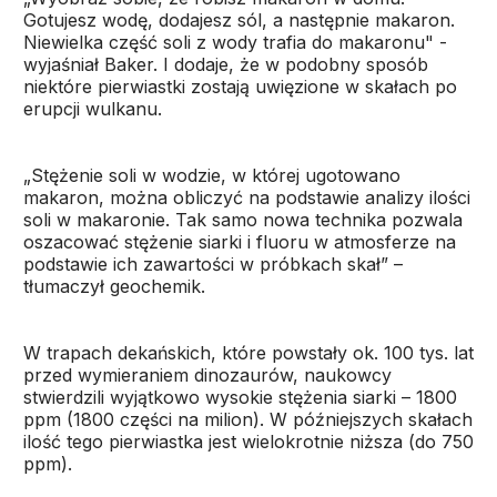
Gotujesz wodę, dodajesz sól, a następnie makaron.
Niewielka część soli z wody trafia do makaronu" -
wyjaśniał Baker. I dodaje, że w podobny sposób
niektóre pierwiastki zostają uwięzione w skałach po
erupcji wulkanu.
„Stężenie soli w wodzie, w której ugotowano
makaron, można obliczyć na podstawie analizy ilości
soli w makaronie. Tak samo nowa technika pozwala
oszacować stężenie siarki i fluoru w atmosferze na
podstawie ich zawartości w próbkach skał” –
tłumaczył geochemik.
W trapach dekańskich, które powstały ok. 100 tys. lat
przed wymieraniem dinozaurów, naukowcy
stwierdzili wyjątkowo wysokie stężenia siarki – 1800
ppm (1800 części na milion). W późniejszych skałach
ilość tego pierwiastka jest wielokrotnie niższa (do 750
ppm).