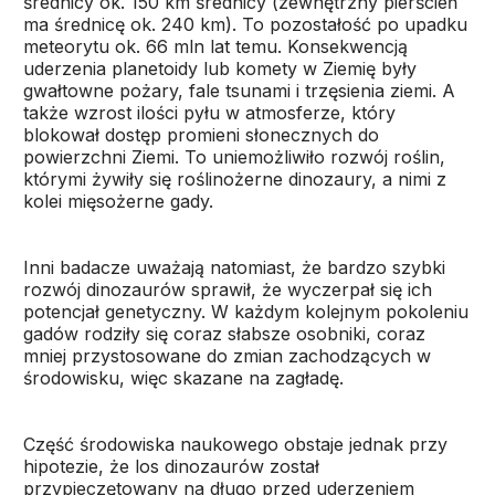
średnicy ok. 150 km średnicy (zewnętrzny pierścień
ma średnicę ok. 240 km). To pozostałość po upadku
meteorytu ok. 66 mln lat temu. Konsekwencją
uderzenia planetoidy lub komety w Ziemię były
gwałtowne pożary, fale tsunami i trzęsienia ziemi. A
także wzrost ilości pyłu w atmosferze, który
blokował dostęp promieni słonecznych do
powierzchni Ziemi. To uniemożliwiło rozwój roślin,
którymi żywiły się roślinożerne dinozaury, a nimi z
kolei mięsożerne gady.
Inni badacze uważają natomiast, że bardzo szybki
rozwój dinozaurów sprawił, że wyczerpał się ich
potencjał genetyczny. W każdym kolejnym pokoleniu
gadów rodziły się coraz słabsze osobniki, coraz
mniej przystosowane do zmian zachodzących w
środowisku, więc skazane na zagładę.
Część środowiska naukowego obstaje jednak przy
hipotezie, że los dinozaurów został
przypieczętowany na długo przed uderzeniem