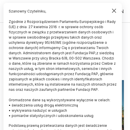
PL
EN
Szanowny Czytelniku,
Zgodnie z Rozporządzeniem Parlamentu Europejskiego i Rady
(UE) z dnia 27 kwietnia 2016 r. w sprawie ochrony osób
ŚWIAT
fizycznych w związku z przetwarzaniem danych osobowych i
w sprawie swobodnego przepływu takich danych oraz
Erupcje wulkaniczne możliwą
uchylenia dyrektywy 95/46/WE (ogólne rozporządzenie o
przyczyną wymarcia dinozaurów
ochronie danych) informujemy Cię o przetwarzaniu Twoich
danych. Administratorem danych jest Fundacja PAP,z siedzibą
w Warszawie przy ulicy Bracka 6/8, 00-502 Warszawa. Chodzi
14.12.2023
aktualizacja: 14.12.2023
o dane, które są zbierane w ramach korzystania przez Ciebie z
3 minuty czytania
naszych usług, w tym stron internetowych, serwisów i innych
funkcjonalności udostępnianych przez Fundację PAP, głównie
zapisanych w plikach cookies i innych identyfikatorach
internetowych, które są instalowane na naszych stronach przez
nas oraz naszych zaufanych partnerów Fundacji PAP.
Gromadzone dane są wykorzystywane wyłącznie w celach:
• świadczenia usług drogą elektroniczną
• wykrywania nadużyć w usługach
• pomiarów statystycznych i udoskonalenia usług
Podstawą prawną przetwarzania danych jest świadczenie