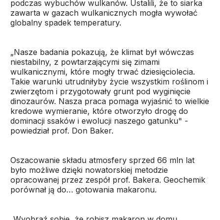
podczas wybuchów wulkanów. Ustalili, że to siarka
zawarta w gazach wulkanicznych mogła wywołać
globalny spadek temperatury.
„Nasze badania pokazują, że klimat był wówczas
niestabilny, z powtarzającymi się zimami
wulkanicznymi, które mogły trwać dziesięciolecia.
Takie warunki utrudniłyby życie wszystkim roślinom i
zwierzętom i przygotowały grunt pod wyginięcie
dinozaurów. Nasza praca pomaga wyjaśnić to wielkie
kredowe wymieranie, które otworzyło drogę do
dominacji ssaków i ewolucji naszego gatunku" -
powiedział prof. Don Baker.
Oszacowanie składu atmosfery sprzed 66 mln lat
było możliwe dzięki nowatorskiej metodzie
opracowanej przez zespół prof. Bakera. Geochemik
porównał ją do… gotowania makaronu.
„Wyobraź sobie, że robisz makaron w domu.