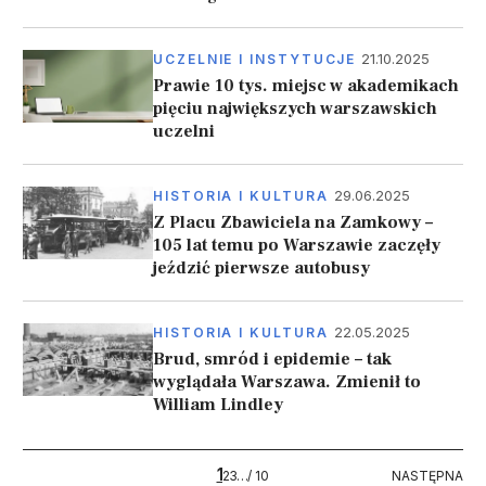
21.10.2025
UCZELNIE I INSTYTUCJE
Prawie 10 tys. miejsc w akademikach
pięciu największych warszawskich
uczelni
29.06.2025
HISTORIA I KULTURA
Z Placu Zbawiciela na Zamkowy –
105 lat temu po Warszawie zaczęły
jeździć pierwsze autobusy
22.05.2025
HISTORIA I KULTURA
Brud, smród i epidemie – tak
wyglądała Warszawa. Zmienił to
William Lindley
Stronicowanie
1
10
NASTĘPNA
2
3
…
/ 10
NASTĘPNA