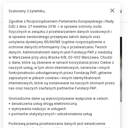
PL
EN
Szanowny Czytelniku,
Zgodnie z Rozporządzeniem Parlamentu Europejskiego i Rady
(UE) z dnia 27 kwietnia 2016 r. w sprawie ochrony osób
WARSZAWA
fizycznych w związku z przetwarzaniem danych osobowych i
w sprawie swobodnego przepływu takich danych oraz
uchylenia dyrektywy 95/46/WE (ogólne rozporządzenie o
ochronie danych) informujemy Cię o przetwarzaniu Twoich
danych. Administratorem danych jest Fundacja PAP,z siedzibą
w Warszawie przy ulicy Bracka 6/8, 00-502 Warszawa. Chodzi
o dane, które są zbierane w ramach korzystania przez Ciebie z
naszych usług, w tym stron internetowych, serwisów i innych
funkcjonalności udostępnianych przez Fundację PAP, głównie
zapisanych w plikach cookies i innych identyfikatorach
internetowych, które są instalowane na naszych stronach przez
nas oraz naszych zaufanych partnerów Fundacji PAP.
Gromadzone dane są wykorzystywane wyłącznie w celach:
• świadczenia usług drogą elektroniczną
Ekspertka: centrum ESA w Polsce
• wykrywania nadużyć w usługach
• pomiarów statystycznych i udoskonalenia usług
to będzie kuźnia kadr
Podstawą prawną przetwarzania danych jest świadczenie