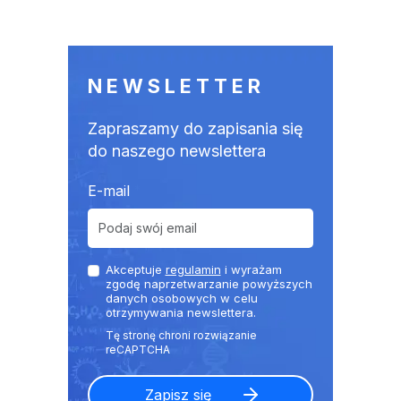
NEWSLETTER
Zapraszamy do zapisania się
do naszego newslettera
E-mail
Akceptuje
regulamin
i wyrażam
zgodę naprzetwarzanie powyższych
danych osobowych w celu
otrzymywania newslettera.