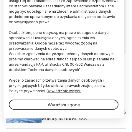
usługi i jej doskonalenie, a także zapewnienie bezpieczeństwa
Centrum ESA w Polsce to będzie kuźnia kadr, a
co stanowi prawnie uzasadniony interes administratora Dane
my tych kadr bardzo w Polsce potrzebujemy –
mogą być udostępniane na zlecenie administratora danych
oceniła w rozmowie z PAP b. szefowa misji
podmiotom uprawnionym do uzyskania danych na podstawie
IGNIS dr Aleksandra Bukała. Jej zdaniem
obowiązującego prawa.
szczególnie ważne jest to, że centrum będzie
zajmować się technologiami o podwójnym
Osoba, której dane dotyczą, ma prawo dostępu do danych,
zastosowaniu (dual-use).
sprostowania i usunięcia danych, ograniczenia ich
przetwarzania. Osoba może też wycofać zgodę na
przetwarzanie danych osobowych.
Wszelkie zgłoszenia dotyczące ochrony danych osobowych
prosimy kierować na adres
fundacja@pap.pl
lub pisemnie na
adres Fundacja PAP, ul. Bracka 6/8, 00-502 Warszawa z
14.07.2026
KOSMOS
dopiskiem "ochrona danych osobowych"
Dyrektor ESA: nasz nowy ośrodek w
Więcej o zasadach przetwarzania danych osobowych i
Polsce nie do pomyślenia bez
przysługujących Użytkownikowi prawach znajduje się w
Sławosza
Polityce prywatności.
Dowiedz się więcej.
Wyrażam zgodę
14.07.2026
KOSMOS
Eksperci: Polska zasłużyła, żeby mieć
własny ośrodek ESA