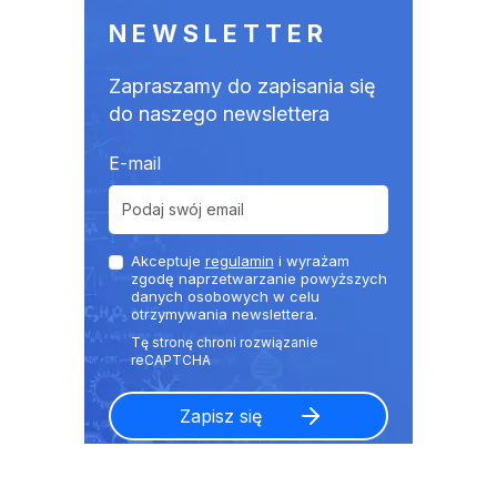
NEWSLETTER
Zapraszamy do zapisania się
do naszego newslettera
E-mail
Akceptuje
regulamin
i wyrażam
zgodę naprzetwarzanie powyższych
danych osobowych w celu
otrzymywania newslettera.