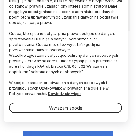
usługi i jej doskonalenie, a także zapewnienie bezpieczeństwa
Korzystając z teorii gier można określić
co stanowi prawnie uzasadniony interes administratora Dane
odporność bakterii na antybiotyki – informuje
mogą być udostępniane na zlecenie administratora danych
pismo „Scientific Reports”.
podmiotom uprawnionym do uzyskania danych na podstawie
obowiązującego prawa.
Osoba, której dane dotyczą, ma prawo dostępu do danych,
sprostowania i usunięcia danych, ograniczenia ich
przetwarzania. Osoba może też wycofać zgodę na
21.08.2017
przetwarzanie danych osobowych.
Łącz przyjemne z pożytecznym:
Wszelkie zgłoszenia dotyczące ochrony danych osobowych
zagraj w grę, pomóż ekonomistom!
prosimy kierować na adres
fundacja@pap.pl
lub pisemnie na
adres Fundacja PAP, ul. Bracka 6/8, 00-502 Warszawa z
dopiskiem "ochrona danych osobowych"
21.09.2015
CZŁOWIEK
Więcej o zasadach przetwarzania danych osobowych i
Socjolog: dręczenie szkolne jest dla
przysługujących Użytkownikowi prawach znajduje się w
agresora środkiem, a nie celem
Polityce prywatności.
Dowiedz się więcej.
Wyrażam zgodę
Stronicowanie