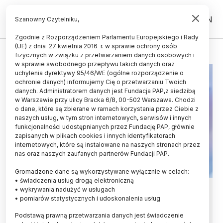
PL
EN
Szanowny Czytelniku,
Zgodnie z Rozporządzeniem Parlamentu Europejskiego i Rady
(UE) z dnia 27 kwietnia 2016 r. w sprawie ochrony osób
TEORIA GIER
fizycznych w związku z przetwarzaniem danych osobowych i
w sprawie swobodnego przepływu takich danych oraz
uchylenia dyrektywy 95/46/WE (ogólne rozporządzenie o
ochronie danych) informujemy Cię o przetwarzaniu Twoich
danych. Administratorem danych jest Fundacja PAP,z siedzibą
w Warszawie przy ulicy Bracka 6/8, 00-502 Warszawa. Chodzi
o dane, które są zbierane w ramach korzystania przez Ciebie z
naszych usług, w tym stron internetowych, serwisów i innych
funkcjonalności udostępnianych przez Fundację PAP, głównie
zapisanych w plikach cookies i innych identyfikatorach
internetowych, które są instalowane na naszych stronach przez
nas oraz naszych zaufanych partnerów Fundacji PAP.
Gromadzone dane są wykorzystywane wyłącznie w celach:
• świadczenia usług drogą elektroniczną
Teoria gier pomocna w leczeniu
• wykrywania nadużyć w usługach
• pomiarów statystycznych i udoskonalenia usług
zakażeń
Podstawą prawną przetwarzania danych jest świadczenie