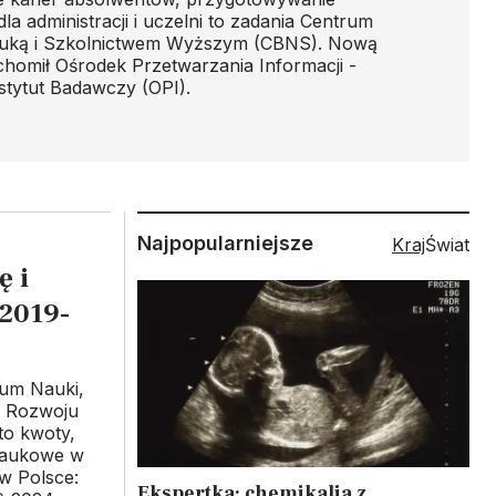
la administracji i uczelni to zadania Centrum
uką i Szkolnictwem Wyższym (CBNS). Nową
chomił Ośrodek Przetwarzania Informacji -
tytut Badawczy (OPI).
Najpopularniejsze
Kraj
Świat
 i
 2019-
um Nauki,
i Rozwoju
to kwoty,
 naukowe w
 w Polsce:
Ekspertka: chemikalia z