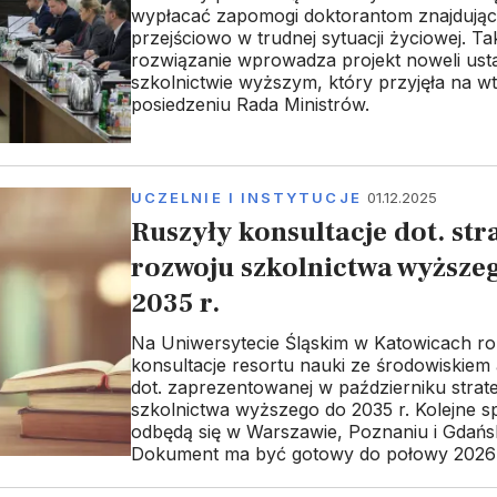
wypłacać zapomogi doktorantom znajdując
przejściowo w trudnej sytuacji życiowej. Ta
rozwiązanie wprowadza projekt noweli ust
szkolnictwie wyższym, który przyjęła na 
posiedzeniu Rada Ministrów.
UCZELNIE I INSTYTUCJE
01.12.2025
Ruszyły konsultacje dot. str
rozwoju szkolnictwa wyższe
2035 r.
Na Uniwersytecie Śląskim w Katowicach ro
konsultacje resortu nauki ze środowiskiem
dot. zaprezentowanej w październiku strate
szkolnictwa wyższego do 2035 r. Kolejne s
odbędą się w Warszawie, Poznaniu i Gdańs
Dokument ma być gotowy do połowy 2026 