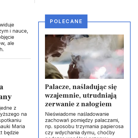
POLECANE
widuje
zym i nauce,
bjęcie
w, ale
h.
a
Palacze, naśladując się
wzajemnie, utrudniają
any
zerwanie z nałogiem
jedne z
Nieświadome naśladowanie
 wyższego na
zachowań pomiędzy palaczami,
spotkaniu
np. sposobu trzymania papierosa
nauki Maria
czy wdychania dymu, choćby
t będzie