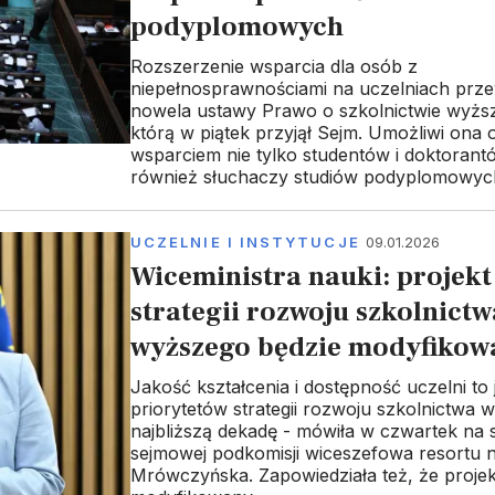
podyplomowych
Rozszerzenie wsparcia dla osób z
niepełnosprawnościami na uczelniach prze
nowela ustawy Prawo o szkolnictwie wyżs
którą w piątek przyjął Sejm. Umożliwi ona o
wsparciem nie tylko studentów i doktorantó
również słuchaczy studiów podyplomowyc
UCZELNIE I INSTYTUCJE
09.01.2026
Wiceministra nauki: projekt
strategii rozwoju szkolnictw
wyższego będzie modyfikow
Jakość kształcenia i dostępność uczelni to 
priorytetów strategii rozwoju szkolnictwa
najbliższą dekadę - mówiła w czwartek na 
sejmowej podkomisji wiceszefowa resortu 
Mrówczyńska. Zapowiedziała też, że projek