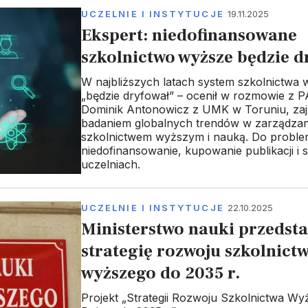
UCZELNIE I INSTYTUCJE
19.11.2025
Ekspert: niedofinansowane
szkolnictwo wyższe będzie 
W najbliższych latach system szkolnictwa
„będzie dryfował” – ocenił w rozmowie z P
Dominik Antonowicz z UMK w Toruniu, zaj
badaniem globalnych trendów w zarządzan
szkolnictwem wyższym i nauką. Do proble
niedofinansowanie, kupowanie publikacji i 
uczelniach.
UCZELNIE I INSTYTUCJE
22.10.2025
Ministerstwo nauki przedst
strategię rozwoju szkolnict
wyższego do 2035 r.
Projekt „Strategii Rozwoju Szkolnictwa W