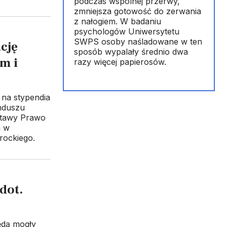
podczas wspólnej przerwy,
zmniejsza gotowość do zerwania
z nałogiem. W badaniu
psychologów Uniwersytetu
SWPS osoby naśladowane w ten
cję
sposób wypalały średnio dwa
m i
razy więcej papierosów.
na stypendia
unduszu
ustawy Prawo
a w
rockiego.
dot.
ędą mogły