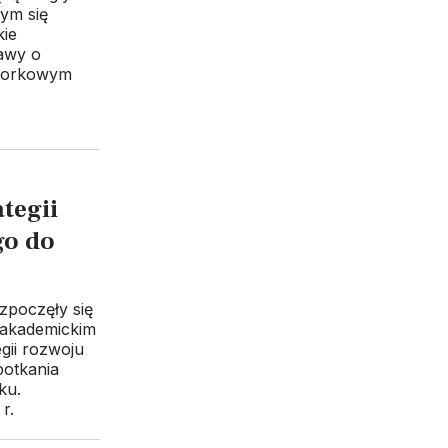
ym się
kie
awy o
wtorkowym
ategii
go do
zpoczęły się
 akademickim
gii rozwoju
potkania
ku.
r.