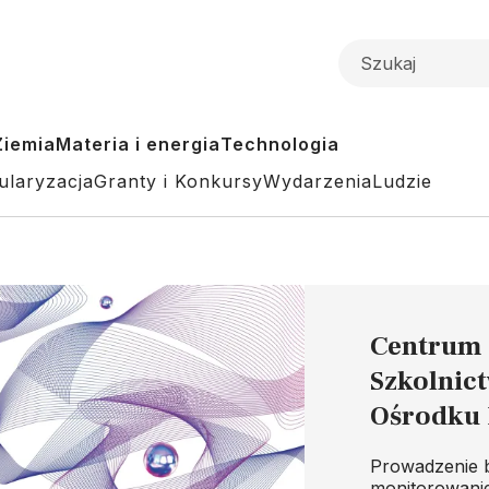
Ziemia
Materia i energia
Technologia
ularyzacja
Granty i Konkursy
Wydarzenia
Ludzie
Centrum 
Szkolnic
Ośrodku 
Prowadzenie b
monitorowani