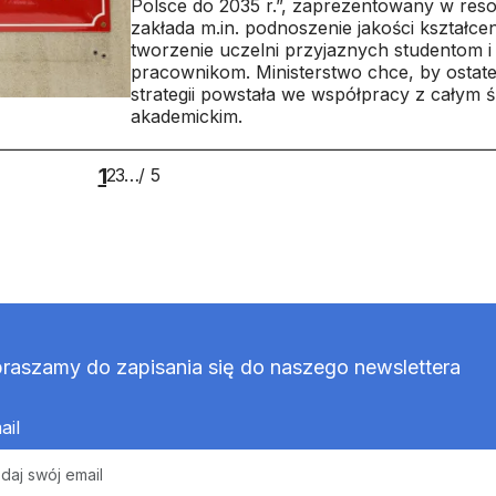
Polsce do 2035 r.”, zaprezentowany w reso
zakłada m.in. podnoszenie jakości kształcen
tworzenie uczelni przyjaznych studentom i
pracownikom. Ministerstwo chce, by ostat
strategii powstała we współpracy z całym 
akademickim.
1
5
2
3
…
/ 5
raszamy do zapisania się do naszego newslettera
ail