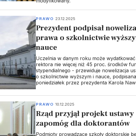
modyfikowany.
PRAWO
23.12.2025
Prezydent podpisał noweliza
prawa o szkolnictwie wyższy
nauce
Uczelnia w danym roku może wydatkować 
rektora nie więcej niż 45 proc. środków f
stypendialnego - przewiduje nowelizacja 
o szkolnictwie wyższym i nauce, podpisan
poniedziałek przez prezydenta Karola Naw
PRAWO
10.12.2025
Rząd przyjął projekt ustawy 
zapomóg dla doktorantów
Podmioty prowadzące szkoły doktorskie b