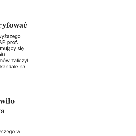
dryfować
 wyższego
AP prof.
mujący się
iu
mów zaliczył
skandale na
awiło
wa
yższego w