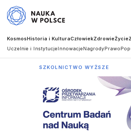
Kosmos
Historia i Kultura
Człowiek
Zdrowie
Życie
Uczelnie i Instytucje
Innowacje
Nagrody
Prawo
Pop
SZKOLNICTWO WYŻSZE