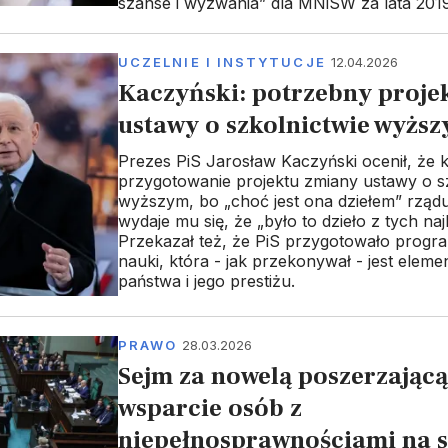
szanse i wyzwania” dla MNiSW za lata 201
UCZELNIE I INSTYTUCJE
12.04.2026
Kaczyński: potrzebny proje
ustawy o szkolnictwie wyżs
Prezes PiS Jarosław Kaczyński ocenił, że k
przygotowanie projektu zmiany ustawy o s
wyższym, bo „choć jest ona dziełem” rządu 
wydaje mu się, że „było to dzieło z tych naj
Przekazał też, że PiS przygotowało progr
nauki, która - jak przekonywał - jest eleme
państwa i jego prestiżu.
PRAWO
28.03.2026
Sejm za nowelą poszerzającą
wsparcie osób z
niepełnosprawnościami na 