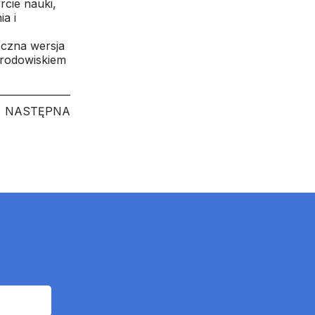
rcie nauki,
ia i
eczna wersja
środowiskiem
NASTĘPNA
NASTĘPNA