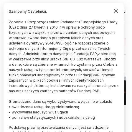
PL
EN
Szanowny Czytelniku,
Zgodnie z Rozporządzeniem Parlamentu Europejskiego i Rady
(UE) z dnia 27 kwietnia 2016 r. w sprawie ochrony osób
STAWY
fizycznych w związku z przetwarzaniem danych osobowych i
w sprawie swobodnego przepływu takich danych oraz
uchylenia dyrektywy 95/46/WE (ogólne rozporządzenie o
ochronie danych) informujemy Cię o przetwarzaniu Twoich
danych. Administratorem danych jest Fundacja PAP,z siedzibą
w Warszawie przy ulicy Bracka 6/8, 00-502 Warszawa. Chodzi
o dane, które są zbierane w ramach korzystania przez Ciebie z
naszych usług, w tym stron internetowych, serwisów i innych
funkcjonalności udostępnianych przez Fundację PAP, głównie
zapisanych w plikach cookies i innych identyfikatorach
internetowych, które są instalowane na naszych stronach przez
nas oraz naszych zaufanych partnerów Fundacji PAP.
Gromadzone dane są wykorzystywane wyłącznie w celach:
• świadczenia usług drogą elektroniczną
Naukowcy z Politechniki
• wykrywania nadużyć w usługach
• pomiarów statystycznych i udoskonalenia usług
Wrocławskiej opracują
Podstawą prawną przetwarzania danych jest świadczenie
biomateriały do leczenia stawów