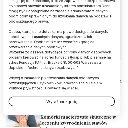
usługi i jej doskonalenie, a także zapewnienie bezpieczeństwa
co stanowi prawnie uzasadniony interes administratora Dane
Naukowcy z Politechniki Wrocławskiej, innych
mogą być udostępniane na zlecenie administratora danych
polskich uczelni oraz ośrodków w Słowenii i
podmiotom uprawnionym do uzyskania danych na podstawie
Kanadzie opracują biomateriały do regeneracji
obowiązującego prawa.
chrząstek i kości. Projekt REGENESIS o
Osoba, której dane dotyczą, ma prawo dostępu do danych,
wartości ponad 1,4 mln euro współfinasowany
sprostowania i usunięcia danych, ograniczenia ich
jest przez NCBR oraz kanadyjskiej i słoweńskie
przetwarzania. Osoba może też wycofać zgodę na
instytucje.
przetwarzanie danych osobowych.
Wszelkie zgłoszenia dotyczące ochrony danych osobowych
prosimy kierować na adres
fundacja@pap.pl
lub pisemnie na
adres Fundacja PAP, ul. Bracka 6/8, 00-502 Warszawa z
dopiskiem "ochrona danych osobowych"
09.04.2026
ŚWIAT
Więcej o zasadach przetwarzania danych osobowych i
Przełom w leczeniu schorzeń układu
przysługujących Użytkownikowi prawach znajduje się w
ruchu: będzie można regenerować
Polityce prywatności.
Dowiedz się więcej.
kości i stawy
Wyrażam zgodę
26.11.2023
ŚWIAT
Komórki macierzyste skuteczne w
leczeniu zwyrodnienia stawów