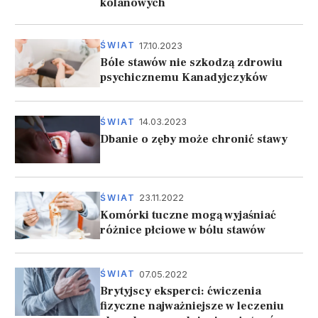
kolanowych
17.10.2023
ŚWIAT
Bóle stawów nie szkodzą zdrowiu
psychicznemu Kanadyjczyków
14.03.2023
ŚWIAT
Dbanie o zęby może chronić stawy
23.11.2022
ŚWIAT
Komórki tuczne mogą wyjaśniać
różnice płciowe w bólu stawów
07.05.2022
ŚWIAT
Brytyjscy eksperci: ćwiczenia
fizyczne najważniejsze w leczeniu