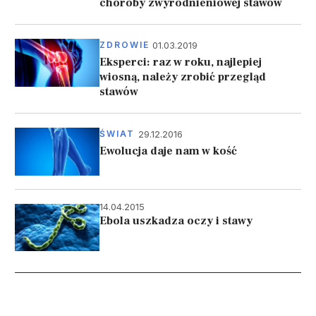
choroby zwyrodnieniowej stawów
01.03.2019
ZDROWIE
Eksperci: raz w roku, najlepiej
wiosną, należy zrobić przegląd
stawów
29.12.2016
ŚWIAT
Ewolucja daje nam w kość
14.04.2015
Ebola uszkadza oczy i stawy
Stronicowanie