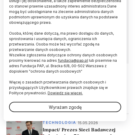
usługi i jej doskonalenie, a także zapewnienie bezpieczeństwa
co stanowi prawnie uzasadniony interes administratora Dane
Przychody instytutów Sieci Badawczej
mogą być udostępniane na zlecenie administratora danych
Łukasiewicz osiągnęły w 2025 r. „najwyższy w
podmiotom uprawnionym do uzyskania danych na podstawie
historii poziom” i wyniosły blisko 1,9 mld zł –
obowiązującego prawa.
powiedział w środę na sejmowej komisji prezes
Osoba, której dane dotyczą, ma prawo dostępu do danych,
SBŁ Hubert Cichocki. Grupa posłów, których
sprostowania i usunięcia danych, ograniczenia ich
przedstawicielem był Zbigniew Dolata (PiS),
przetwarzania. Osoba może też wycofać zgodę na
zarzuciła prezesowi osłabianie tej instytucji.
przetwarzanie danych osobowych.
Wszelkie zgłoszenia dotyczące ochrony danych osobowych
prosimy kierować na adres
fundacja@pap.pl
lub pisemnie na
adres Fundacja PAP, ul. Bracka 6/8, 00-502 Warszawa z
dopiskiem "ochrona danych osobowych"
06.06.2026
UCZELNIE I INSTYTUCJE
Więcej o zasadach przetwarzania danych osobowych i
Prokuratura: śledztwo ws.
przysługujących Użytkownikowi prawach znajduje się w
przekroczenia uprawnień przez b.
Polityce prywatności.
Dowiedz się więcej.
prezesa Centrum Łukasiewicz
umorzone
Wyrażam zgodę
15.05.2026
TECHNOLOGIA
Impact/ Prezes Sieci Badawczej