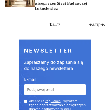
wiceprezes Sieci Badawczej
Łukasiewicz
Stronicowanie
1
7
NASTĘPNA
2
3
…
/ 7
NASTĘPNA
NEWSLETTER
Zapraszamy do zapisania się
do naszego newslettera
E-mail
Akceptuje
regulamin
i wyrażam
zgodę naprzetwarzanie powyższych
danych osobowych w celu