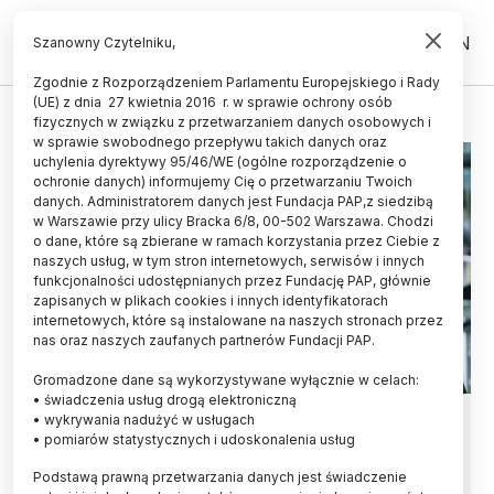
PL
EN
Szanowny Czytelniku,
Zgodnie z Rozporządzeniem Parlamentu Europejskiego i Rady
(UE) z dnia 27 kwietnia 2016 r. w sprawie ochrony osób
SIEĆ BADAWCZA ŁUKASIEWICZ
fizycznych w związku z przetwarzaniem danych osobowych i
w sprawie swobodnego przepływu takich danych oraz
uchylenia dyrektywy 95/46/WE (ogólne rozporządzenie o
ochronie danych) informujemy Cię o przetwarzaniu Twoich
danych. Administratorem danych jest Fundacja PAP,z siedzibą
w Warszawie przy ulicy Bracka 6/8, 00-502 Warszawa. Chodzi
o dane, które są zbierane w ramach korzystania przez Ciebie z
naszych usług, w tym stron internetowych, serwisów i innych
funkcjonalności udostępnianych przez Fundację PAP, głównie
zapisanych w plikach cookies i innych identyfikatorach
internetowych, które są instalowane na naszych stronach przez
nas oraz naszych zaufanych partnerów Fundacji PAP.
Gromadzone dane są wykorzystywane wyłącznie w celach:
• świadczenia usług drogą elektroniczną
Prezes Sieci Łukasiewicz:
• wykrywania nadużyć w usługach
• pomiarów statystycznych i udoskonalenia usług
przychody instytutów osiągnęły
Podstawą prawną przetwarzania danych jest świadczenie
najwyższy poziom w historii