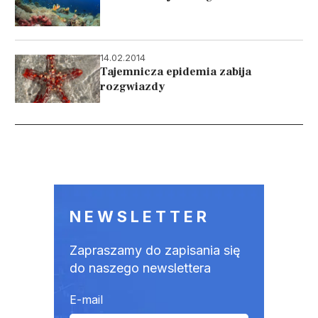
14.02.2014
Tajemnicza epidemia zabija
rozgwiazdy
Stronicowanie
NEWSLETTER
Zapraszamy do zapisania się
do naszego newslettera
E-mail