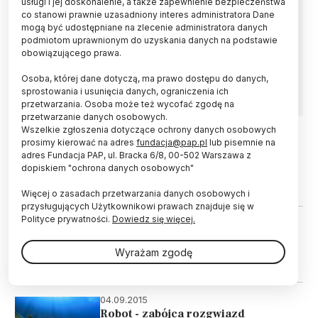
usługi i jej doskonalenie, a także zapewnienie bezpieczeństwa
Cholecystokinina, hormon kojarzony przede
co stanowi prawnie uzasadniony interes administratora Dane
wszystkim z regulowaniem czynności układu
mogą być udostępniane na zlecenie administratora danych
pokarmowego, pozwala także żyjącym na
podmiotom uprawnionym do uzyskania danych na podstawie
morskim dnie rozgwiazdom odrzucać ramiona,
obowiązującego prawa.
by odwrócić uwagę drapieżników – informuje
pismo „Current Biology”.
Osoba, której dane dotyczą, ma prawo dostępu do danych,
sprostowania i usunięcia danych, ograniczenia ich
przetwarzania. Osoba może też wycofać zgodę na
przetwarzanie danych osobowych.
Wszelkie zgłoszenia dotyczące ochrony danych osobowych
prosimy kierować na adres
fundacja@pap.pl
lub pisemnie na
17.01.2021
ŚWIAT
adres Fundacja PAP, ul. Bracka 6/8, 00-502 Warszawa z
W ciepłych oceanach rozgwiazdy
dopiskiem "ochrona danych osobowych"
mogą „tonąć”
Więcej o zasadach przetwarzania danych osobowych i
przysługujących Użytkownikowi prawach znajduje się w
Polityce prywatności.
Dowiedz się więcej.
07.08.2018
ŚWIAT
Choroba niszczy najliczniejsze
Wyrażam zgodę
rozgwiazdy Antarktyki
04.09.2015
Robot - zabójca rozgwiazd