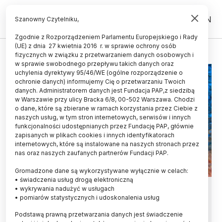
PL
EN
Szanowny Czytelniku,
Zgodnie z Rozporządzeniem Parlamentu Europejskiego i Rady
(UE) z dnia 27 kwietnia 2016 r. w sprawie ochrony osób
ROZGWIAZDY
fizycznych w związku z przetwarzaniem danych osobowych i
w sprawie swobodnego przepływu takich danych oraz
uchylenia dyrektywy 95/46/WE (ogólne rozporządzenie o
ochronie danych) informujemy Cię o przetwarzaniu Twoich
danych. Administratorem danych jest Fundacja PAP,z siedzibą
w Warszawie przy ulicy Bracka 6/8, 00-502 Warszawa. Chodzi
o dane, które są zbierane w ramach korzystania przez Ciebie z
naszych usług, w tym stron internetowych, serwisów i innych
funkcjonalności udostępnianych przez Fundację PAP, głównie
zapisanych w plikach cookies i innych identyfikatorach
internetowych, które są instalowane na naszych stronach przez
nas oraz naszych zaufanych partnerów Fundacji PAP.
Gromadzone dane są wykorzystywane wyłącznie w celach:
• świadczenia usług drogą elektroniczną
Hormon sytości pozbawia
• wykrywania nadużyć w usługach
• pomiarów statystycznych i udoskonalenia usług
rozgwiazdy ramion
Podstawą prawną przetwarzania danych jest świadczenie