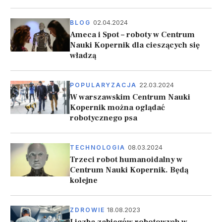
02.04.2024
BLOG
Ameca i Spot – roboty w Centrum
Nauki Kopernik dla cieszących się
władzą
22.03.2024
POPULARYZACJA
W warszawskim Centrum Nauki
Kopernik można oglądać
robotycznego psa
08.03.2024
TECHNOLOGIA
Trzeci robot humanoidalny w
Centrum Nauki Kopernik. Będą
kolejne
18.08.2023
ZDROWIE
Liczba zabiegów robotowych w