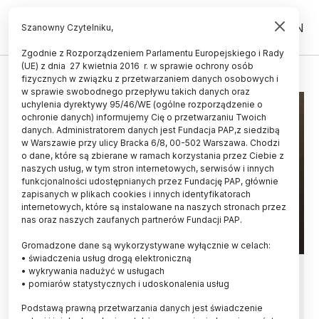
PL
EN
Szanowny Czytelniku,
Zgodnie z Rozporządzeniem Parlamentu Europejskiego i Rady
(UE) z dnia 27 kwietnia 2016 r. w sprawie ochrony osób
ROBOT
fizycznych w związku z przetwarzaniem danych osobowych i
w sprawie swobodnego przepływu takich danych oraz
uchylenia dyrektywy 95/46/WE (ogólne rozporządzenie o
ochronie danych) informujemy Cię o przetwarzaniu Twoich
danych. Administratorem danych jest Fundacja PAP,z siedzibą
w Warszawie przy ulicy Bracka 6/8, 00-502 Warszawa. Chodzi
o dane, które są zbierane w ramach korzystania przez Ciebie z
naszych usług, w tym stron internetowych, serwisów i innych
funkcjonalności udostępnianych przez Fundację PAP, głównie
zapisanych w plikach cookies i innych identyfikatorach
internetowych, które są instalowane na naszych stronach przez
nas oraz naszych zaufanych partnerów Fundacji PAP.
Gromadzone dane są wykorzystywane wyłącznie w celach:
• świadczenia usług drogą elektroniczną
Gdańsk/ Robot filtrujący próbki
• wykrywania nadużyć w usługach
• pomiarów statystycznych i udoskonalenia usług
stworzony przez naukowców z PG
Podstawą prawną przetwarzania danych jest świadczenie
trafił na UG