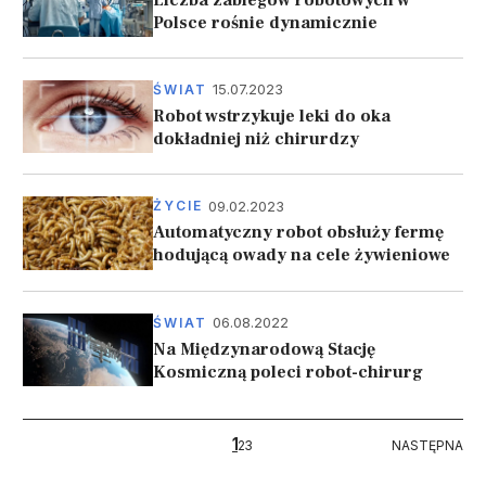
Polsce rośnie dynamicznie
15.07.2023
ŚWIAT
Robot wstrzykuje leki do oka
dokładniej niż chirurdzy
09.02.2023
ŻYCIE
Automatyczny robot obsłuży fermę
hodującą owady na cele żywieniowe
06.08.2022
ŚWIAT
Na Międzynarodową Stację
Kosmiczną poleci robot-chirurg
Stronicowanie
1
NASTĘPNA
2
3
NASTĘPNA