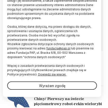
usługi i jej doskonalenie, a także zapewnienie bezpieczeństwa
co stanowi prawnie uzasadniony interes administratora Dane
Naukowcy z Politechniki Gdańskiej zbudowali
mogą być udostępniane na zlecenie administratora danych
robota i przekazali go pracownikom Wydziału
podmiotom uprawnionym do uzyskania danych na podstawie
Chemii Uniwersytetu Gdańskiego. Robot
obowiązującego prawa.
pozwala zautomatyzować filtrowanie próbek
Osoba, której dane dotyczą, ma prawo dostępu do danych,
fazy ciekłej i przygotowywanie ich do badań
sprostowania i usunięcia danych, ograniczenia ich
chromatograficznych - podało biuro prasowe
przetwarzania. Osoba może też wycofać zgodę na
UG.
przetwarzanie danych osobowych.
Wszelkie zgłoszenia dotyczące ochrony danych osobowych
prosimy kierować na adres
fundacja@pap.pl
lub pisemnie na
adres Fundacja PAP, ul. Bracka 6/8, 00-502 Warszawa z
dopiskiem "ochrona danych osobowych"
11.01.2025
ZDROWIE
Więcej o zasadach przetwarzania danych osobowych i
Chirurdzy z Jastrzębia-Zdroju jako
przysługujących Użytkownikowi prawach znajduje się w
pierwsi w Polsce korzystają z robota
Polityce prywatności.
Dowiedz się więcej.
HUGO RAS
Wyrażam zgodę
13.08.2024
ŚWIAT
Chiny/ Pierwszy na świecie
pięciometrowy robot-rekin wielorybi