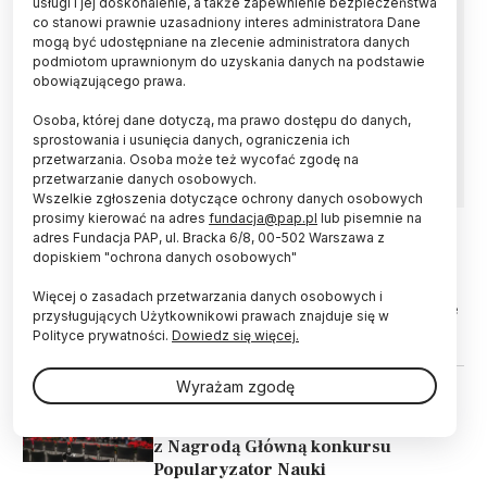
usługi i jej doskonalenie, a także zapewnienie bezpieczeństwa
co stanowi prawnie uzasadniony interes administratora Dane
Są ciekawi w odbiorze - i sami ciekawi świata.
mogą być udostępniane na zlecenie administratora danych
Mają pomysły, jak rozmawiać o nauce; robią to
podmiotom uprawnionym do uzyskania danych na podstawie
w atrakcyjny sposób, opierając się na faktach.
obowiązującego prawa.
Serwis Nauka w Polsce rozpoczyna nabór
Osoba, której dane dotyczą, ma prawo dostępu do danych,
zgłoszeń do XXII edycji ogólnopolskiego
sprostowania i usunięcia danych, ograniczenia ich
konkursu Popularyzator Nauki.
przetwarzania. Osoba może też wycofać zgodę na
przetwarzanie danych osobowych.
Wszelkie zgłoszenia dotyczące ochrony danych osobowych
prosimy kierować na adres
fundacja@pap.pl
lub pisemnie na
adres Fundacja PAP, ul. Bracka 6/8, 00-502 Warszawa z
dopiskiem "ochrona danych osobowych"
16.12.2025
POPULARYZACJA
Dyrektorka Festiwalu Nauki w
Więcej o zasadach przetwarzania danych osobowych i
Warszawie: umożliwiamy zadawanie
przysługujących Użytkownikowi prawach znajduje się w
pytań
Polityce prywatności.
Dowiedz się więcej.
Wyrażam zgodę
12.12.2025
POPULARYZACJA
Zespół Festiwalu Nauki w Warszawie
z Nagrodą Główną konkursu
Popularyzator Nauki