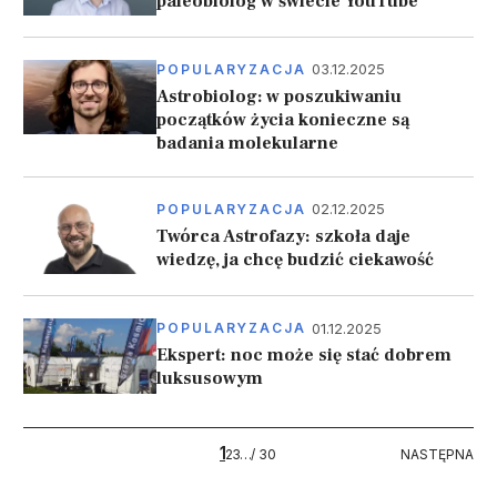
paleobiolog w świecie YouTube
03.12.2025
POPULARYZACJA
Astrobiolog: w poszukiwaniu
początków życia konieczne są
badania molekularne
02.12.2025
POPULARYZACJA
Twórca Astrofazy: szkoła daje
wiedzę, ja chcę budzić ciekawość
01.12.2025
POPULARYZACJA
Ekspert: noc może się stać dobrem
luksusowym
Stronicowanie
1
30
NASTĘPNA
2
3
…
/ 30
NASTĘPNA