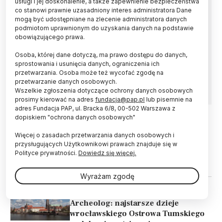
usługi i jej doskonalenie, a także zapewnienie bezpieczeństwa
co stanowi prawnie uzasadniony interes administratora Dane
Apel do władz Poznania o rezygnację z planów
mogą być udostępniane na zlecenie administratora danych
budowy osiedla mieszkaniowego w północnej
podmiotom uprawnionym do uzyskania danych na podstawie
części Ostrowa Tumskiego wystosowali
obowiązującego prawa.
historycy sztuki zajmujący się naukowo
Osoba, której dane dotyczą, ma prawo dostępu do danych,
artystycznym i historycznym dziedzictwem.
sprostowania i usunięcia danych, ograniczenia ich
Wskazali, że miasto ma inne, niż Wyspa
przetwarzania. Osoba może też wycofać zgodę na
Katedralna, miejsca na budowę osiedli.
przetwarzanie danych osobowych.
Wszelkie zgłoszenia dotyczące ochrony danych osobowych
prosimy kierować na adres
fundacja@pap.pl
lub pisemnie na
adres Fundacja PAP, ul. Bracka 6/8, 00-502 Warszawa z
dopiskiem "ochrona danych osobowych"
29.06.2020
HISTORIA I KULTURA
Więcej o zasadach przetwarzania danych osobowych i
Poznań/ Wał obronny z czasów
przysługujących Użytkownikowi prawach znajduje się w
Mieszka I odkryty na Ostrowie
Polityce prywatności.
Dowiedz się więcej.
Tumskim
Wyrażam zgodę
26.07.2018
HISTORIA I KULTURA
Archeolog: najstarsze dzieje
wrocławskiego Ostrowa Tumskiego