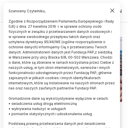
PL
EN
Szanowny Czytelniku,
Zgodnie z Rozporządzeniem Parlamentu Europejskiego i Rady
(UE) z dnia 27 kwietnia 2016 r. w sprawie ochrony osób
OSTRÓW TUMSKI
fizycznych w związku z przetwarzaniem danych osobowych i
w sprawie swobodnego przepływu takich danych oraz
uchylenia dyrektywy 95/46/WE (ogólne rozporządzenie o
ochronie danych) informujemy Cię o przetwarzaniu Twoich
danych. Administratorem danych jest Fundacja PAP,z siedzibą
w Warszawie przy ulicy Bracka 6/8, 00-502 Warszawa. Chodzi
o dane, które są zbierane w ramach korzystania przez Ciebie z
naszych usług, w tym stron internetowych, serwisów i innych
funkcjonalności udostępnianych przez Fundację PAP, głównie
zapisanych w plikach cookies i innych identyfikatorach
internetowych, które są instalowane na naszych stronach przez
nas oraz naszych zaufanych partnerów Fundacji PAP.
Gromadzone dane są wykorzystywane wyłącznie w celach:
• świadczenia usług drogą elektroniczną
Naukowcy do władz Poznania: są
• wykrywania nadużyć w usługach
• pomiarów statystycznych i udoskonalenia usług
inne niż Ostrów Tumski miejsca na
Podstawą prawną przetwarzania danych jest świadczenie
nowe budynki mieszkalne