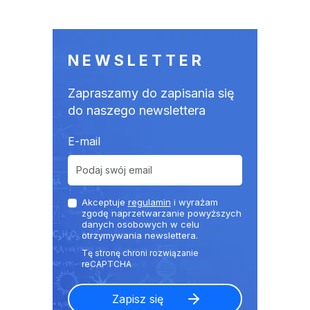
NEWSLETTER
Zapraszamy do zapisania się
do naszego newslettera
E-mail
Akceptuje
regulamin
i wyrażam
zgodę naprzetwarzanie powyższych
danych osobowych w celu
otrzymywania newslettera.