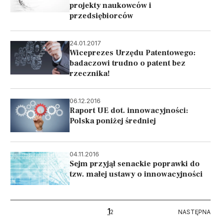
projekty naukowców i
przedsiębiorców
24.01.2017
Wiceprezes Urzędu Patentowego:
badaczowi trudno o patent bez
rzecznika!
06.12.2016
Raport UE dot. innowacyjności:
Polska poniżej średniej
04.11.2016
Sejm przyjął senackie poprawki do
tzw. małej ustawy o innowacyjności
Stronicowanie
1
NASTĘPNA
2
NASTĘPNA