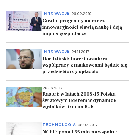
26.02.2019
INNOWACJE
Gowin: programy na rzecz
innowacyjności sławią naukę i dają
impuls gospodarce
24.11.2017
INNOWACJE
Dardziński: inwestowanie we
współpracy z naukowcami będzie się
przedsiębiorcy opłacało
26.06.2017
Raport: w latach 2008-15 Polska
światowym liderem w dynamice
wydatków firm na B+R
08.02.2017
TECHNOLOGIA
NCBR: ponad 55 mln na wspólne