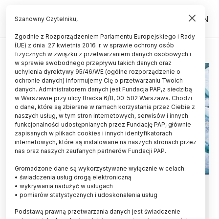
PL
EN
Szanowny Czytelniku,
Zgodnie z Rozporządzeniem Parlamentu Europejskiego i Rady
(UE) z dnia 27 kwietnia 2016 r. w sprawie ochrony osób
GÓRA LODOWA
fizycznych w związku z przetwarzaniem danych osobowych i
w sprawie swobodnego przepływu takich danych oraz
uchylenia dyrektywy 95/46/WE (ogólne rozporządzenie o
ochronie danych) informujemy Cię o przetwarzaniu Twoich
danych. Administratorem danych jest Fundacja PAP,z siedzibą
w Warszawie przy ulicy Bracka 6/8, 00-502 Warszawa. Chodzi
o dane, które są zbierane w ramach korzystania przez Ciebie z
naszych usług, w tym stron internetowych, serwisów i innych
funkcjonalności udostępnianych przez Fundację PAP, głównie
zapisanych w plikach cookies i innych identyfikatorach
internetowych, które są instalowane na naszych stronach przez
nas oraz naszych zaufanych partnerów Fundacji PAP.
Gromadzone dane są wykorzystywane wyłącznie w celach:
• świadczenia usług drogą elektroniczną
Antarktyda/ Największa na świecie
• wykrywania nadużyć w usługach
• pomiarów statystycznych i udoskonalenia usług
góra lodowa osiadła na mieliźnie
Podstawą prawną przetwarzania danych jest świadczenie