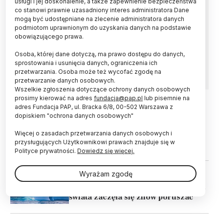
usługi i jej doskonalenie, a także zapewnienie bezpieczeństwa
Największa góra lodowa świata A23a osiadła na
co stanowi prawnie uzasadniony interes administratora Dane
mieliźnie w południowej części Atlantyku, w
mogą być udostępniane na zlecenie administratora danych
pobliżu zamorskiej brytyjskiej wyspy Georgia
podmiotom uprawnionym do uzyskania danych na podstawie
Południowa, zamieszkanej przez miliony
obowiązującego prawa.
pingwinów i fok – podała we wtorek stacja BBC.
Rybacy obawiają się wielkich brył lodu
Osoba, której dane dotyczą, ma prawo dostępu do danych,
ograniczających dostęp do łowisk.
sprostowania i usunięcia danych, ograniczenia ich
przetwarzania. Osoba może też wycofać zgodę na
przetwarzanie danych osobowych.
Wszelkie zgłoszenia dotyczące ochrony danych osobowych
prosimy kierować na adres
fundacja@pap.pl
lub pisemnie na
adres Fundacja PAP, ul. Bracka 6/8, 00-502 Warszawa z
03.02.2025
ŚWIAT
dopiskiem "ochrona danych osobowych"
Od największej góry lodowej świata
Więcej o zasadach przetwarzania danych osobowych i
oderwał się fragment mierzący 19
przysługujących Użytkownikowi prawach znajduje się w
km
Polityce prywatności.
Dowiedz się więcej.
Wyrażam zgodę
26.11.2023
ŚWIAT
Antarktyda/ Największa góra lodowa
świata zaczęła się znów poruszać