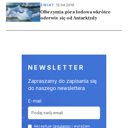
12.04.2019
ŚWIAT
Olbrzymia góra lodowa wkrótce
oderwie się od Antarktydy
Stronicowanie
NEWSLETTER
Zapraszamy do zapisania się
do naszego newslettera
E-mail
Akceptuje
regulamin
i wyrażam