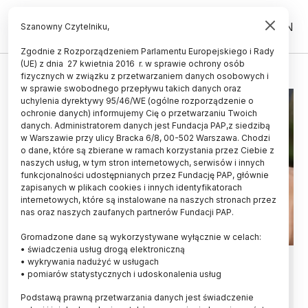
PL
EN
Szanowny Czytelniku,
Zgodnie z Rozporządzeniem Parlamentu Europejskiego i Rady
(UE) z dnia 27 kwietnia 2016 r. w sprawie ochrony osób
BORELIOZA
fizycznych w związku z przetwarzaniem danych osobowych i
w sprawie swobodnego przepływu takich danych oraz
uchylenia dyrektywy 95/46/WE (ogólne rozporządzenie o
ochronie danych) informujemy Cię o przetwarzaniu Twoich
danych. Administratorem danych jest Fundacja PAP,z siedzibą
w Warszawie przy ulicy Bracka 6/8, 00-502 Warszawa. Chodzi
o dane, które są zbierane w ramach korzystania przez Ciebie z
naszych usług, w tym stron internetowych, serwisów i innych
funkcjonalności udostępnianych przez Fundację PAP, głównie
zapisanych w plikach cookies i innych identyfikatorach
internetowych, które są instalowane na naszych stronach przez
nas oraz naszych zaufanych partnerów Fundacji PAP.
Gromadzone dane są wykorzystywane wyłącznie w celach:
• świadczenia usług drogą elektroniczną
Białystok/ Naukowcy prowadzą
• wykrywania nadużyć w usługach
• pomiarów statystycznych i udoskonalenia usług
badania nt. wczesnej diagnostyki
Podstawą prawną przetwarzania danych jest świadczenie
chorób odkleszczowych