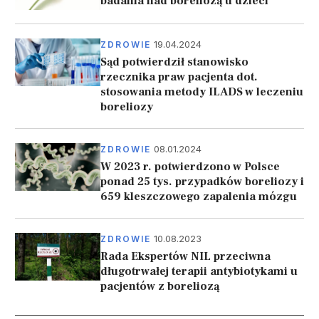
badania nad boreliozą u dzieci
19.04.2024
ZDROWIE
Sąd potwierdził stanowisko
rzecznika praw pacjenta dot.
stosowania metody ILADS w leczeniu
boreliozy
08.01.2024
ZDROWIE
W 2023 r. potwierdzono w Polsce
ponad 25 tys. przypadków boreliozy i
659 kleszczowego zapalenia mózgu
10.08.2023
ZDROWIE
Rada Ekspertów NIL przeciwna
długotrwałej terapii antybiotykami u
pacjentów z boreliozą