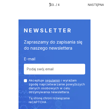
Stronicowanie
1
4
NASTĘPNA
2
3
…
/ 4
NASTĘPNA
NEWSLETTER
Zapraszamy do zapisania się
do naszego newslettera
E-mail
Akceptuje
regulamin
i wyrażam
zgodę naprzetwarzanie powyższych
danych osobowych w celu
otrzymywania newslettera.