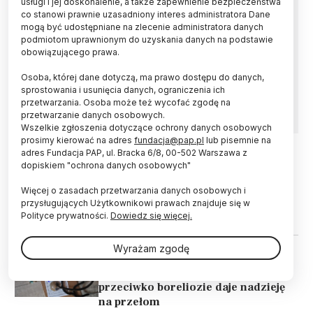
usługi i jej doskonalenie, a także zapewnienie bezpieczeństwa
co stanowi prawnie uzasadniony interes administratora Dane
Szybsza diagnostyka chorób przenoszonych
mogą być udostępniane na zlecenie administratora danych
przez kleszcze oraz ustalenie, ile kleszczy jest
podmiotom uprawnionym do uzyskania danych na podstawie
zakażonych i jakie patogeny przenoszą - takie
obowiązującego prawa.
mają być efekty badania, które prowadzą
Osoba, której dane dotyczą, ma prawo dostępu do danych,
naukowcy z Uniwersytetu Medycznego w
sprostowania i usunięcia danych, ograniczenia ich
Białymstoku we współpracy międzynarodowej.
przetwarzania. Osoba może też wycofać zgodę na
przetwarzanie danych osobowych.
Wszelkie zgłoszenia dotyczące ochrony danych osobowych
prosimy kierować na adres
fundacja@pap.pl
lub pisemnie na
adres Fundacja PAP, ul. Bracka 6/8, 00-502 Warszawa z
dopiskiem "ochrona danych osobowych"
10.07.2025
ŚWIAT
Nowy pomysł na walkę z boreliozą -
Więcej o zasadach przetwarzania danych osobowych i
zatrzymać bakterie jeszcze w ciele
przysługujących Użytkownikowi prawach znajduje się w
kleszcza
Polityce prywatności.
Dowiedz się więcej.
Wyrażam zgodę
12.04.2025
ŚWIAT
Nowe podejście do szczepionki
przeciwko boreliozie daje nadzieję
na przełom