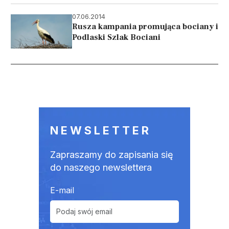
07.06.2014
Rusza kampania promująca bociany i
Podlaski Szlak Bociani
Stronicowanie
NEWSLETTER
Zapraszamy do zapisania się
do naszego newslettera
E-mail