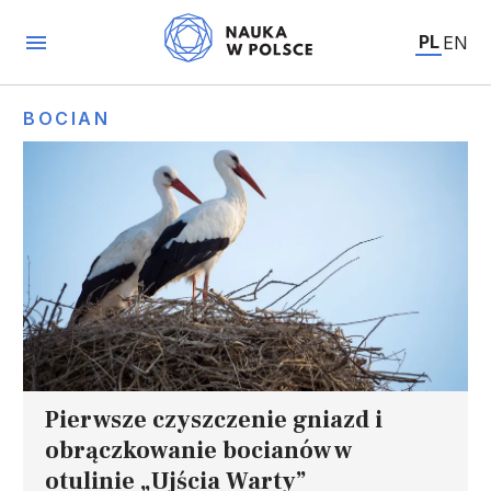
PL
EN
BOCIAN
Pierwsze czyszczenie gniazd i
obrączkowanie bocianów w
otulinie „Ujścia Warty”