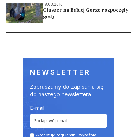
18.03.2016
Głuszce na Babiej Górze rozpoczęły
gody
Stronicowanie
NEWSLETTER
Zapraszamy do zapisania się
do naszego newslettera
E-mail
Akceptuje
regulamin
i wyrażam