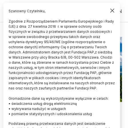
PL
EN
Szanowny Czytelniku,
Zgodnie z Rozporządzeniem Parlamentu Europejskiego i Rady
(UE) z dnia 27 kwietnia 2016 r. w sprawie ochrony osób
BABIA GÓRA
fizycznych w związku z przetwarzaniem danych osobowych i
w sprawie swobodnego przepływu takich danych oraz
uchylenia dyrektywy 95/46/WE (ogólne rozporządzenie o
ochronie danych) informujemy Cię o przetwarzaniu Twoich
danych. Administratorem danych jest Fundacja PAP,z siedzibą
w Warszawie przy ulicy Bracka 6/8, 00-502 Warszawa. Chodzi
o dane, które są zbierane w ramach korzystania przez Ciebie z
naszych usług, w tym stron internetowych, serwisów i innych
funkcjonalności udostępnianych przez Fundację PAP, głównie
zapisanych w plikach cookies i innych identyfikatorach
internetowych, które są instalowane na naszych stronach przez
nas oraz naszych zaufanych partnerów Fundacji PAP.
Gromadzone dane są wykorzystywane wyłącznie w celach:
• świadczenia usług drogą elektroniczną
Beskidy/ Dwa nowe gatunki roślin
• wykrywania nadużyć w usługach
• pomiarów statystycznych i udoskonalenia usług
odkrył naukowiec na Babiej Górze
Podstawą prawną przetwarzania danych jest świadczenie