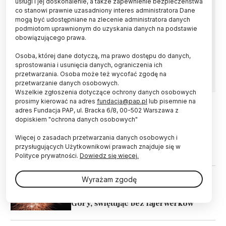
usługi i jej doskonalenie, a także zapewnienie bezpieczeństwa
W efekcie kilkuletnich badań florystycznych na
co stanowi prawnie uzasadniony interes administratora Dane
Babiej Górze prof. Zbigniew Szeląg opisał dwa
mogą być udostępniane na zlecenie administratora danych
nowe dla nauki gatunki jastrzębców – podał
podmiotom uprawnionym do uzyskania danych na podstawie
Babiogórski Park Narodowy. Występują one
obowiązującego prawa.
tylko na Babiej Górze. Otrzymały łacińskie
nazwy: Hieracium besseri i Hieracium
Osoba, której dane dotyczą, ma prawo dostępu do danych,
babiogorense.
sprostowania i usunięcia danych, ograniczenia ich
przetwarzania. Osoba może też wycofać zgodę na
przetwarzanie danych osobowych.
Wszelkie zgłoszenia dotyczące ochrony danych osobowych
prosimy kierować na adres
fundacja@pap.pl
lub pisemnie na
adres Fundacja PAP, ul. Bracka 6/8, 00-502 Warszawa z
30.04.2019
ZIEMIA
dopiskiem "ochrona danych osobowych"
Kocham Babią Górę – nie śmiecę;
Więcej o zasadach przetwarzania danych osobowych i
akcja przyrodników z Parku
przysługujących Użytkownikowi prawach znajduje się w
Narodowego
Polityce prywatności.
Dowiedz się więcej.
Wyrażam zgodę
30.12.2018
CZŁOWIEK
Apel BPN: uszanujcie piękno Babiej
Góry, świętując bez fajerwerków