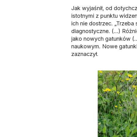
Jak wyjaśnił, od dotychc
istotnymi z punktu widz
ich nie dostrzec. „Trzeb
diagnostyczne. (…) Różnic
jako nowych gatunków (…)
naukowym. Nowe gatunki 
zaznaczył.