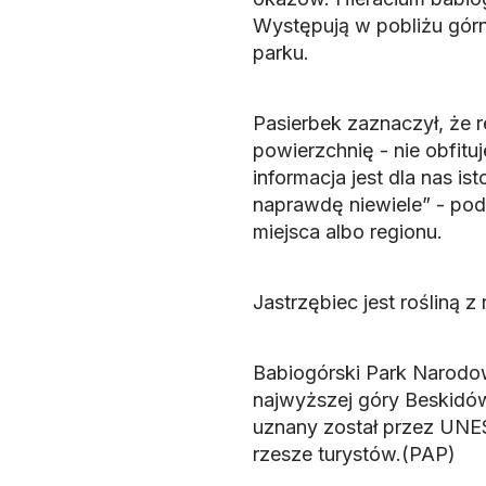
Występują w pobliżu górne
parku.
Pasierbek zaznaczył, że 
powierzchnię - nie obfitu
informacja jest dla nas i
naprawdę niewiele” - pod
miejsca albo regionu.
Jastrzębiec jest rośliną z
Babiogórski Park Narodow
najwyższej góry Beskidów 
uznany został przez UNES
rzesze turystów.(PAP)