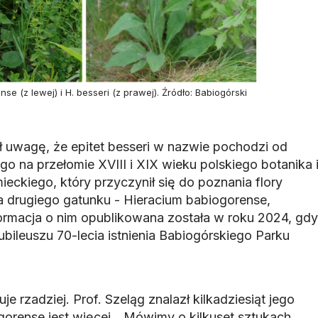
e (z lewej) i H. besseri (z prawej). Źródło: Babiogórski
 uwagę, że epitet besseri w nazwie pochodzi od
ego na przełomie XVIII i XIX wieku polskiego botanika 
ieckiego, który przyczynił się do poznania flory
a drugiego gatunku - Hieracium babiogorense,
formacja o nim opublikowana została w roku 2024, gdy
ileuszu 70-lecia istnienia Babiogórskiego Parku
e rzadziej. Prof. Szeląg znalazł kilkadziesiąt jego
orense jest więcej. „Mówimy o kilkuset sztukach.