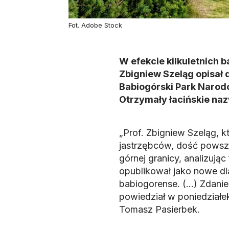
Fot. Adobe Stock
W efekcie kilkuletnich b
Zbigniew Szeląg opisał 
Babiogórski Park Narodo
Otrzymały łacińskie naz
„Prof. Zbigniew Szeląg, kt
jastrzębców, dość powsze
górnej granicy, analizują
opublikował jako nowe dla
babiogorense. (…) Zdanie
powiedział w poniedział
Tomasz Pasierbek.