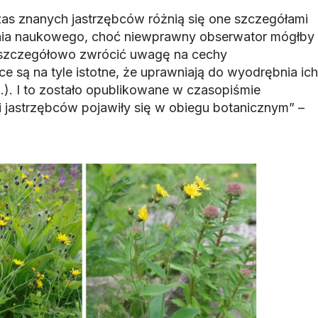
zas znanych jastrzębców różnią się one szczegółami
enia naukowego, choć niewprawny obserwator mógłby
a szczegółowo zwrócić uwagę na cechy
e są na tyle istotne, że uprawniają do wyodrębnia ich
. I to zostało opublikowane w czasopiśmie
jastrzębców pojawiły się w obiegu botanicznym” –