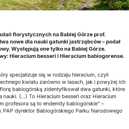
adań florystycznych na Babiej Górze prof.
dwa nowe dla nauki gatunki jastrzębców – podał
wy. Występują one tylko na Babiej Górze.
wy: Hieracium besseri i Hieracium babiogorense.
óry specjalizuje się w rodzaju hieracium, czyli
chnego kwiatu zarówno w lasach, jak i powyżej ich
c florę babiogórską zidentyfikował dwa gatunki, które
 nauki. (…) To Hieracium besseri oraz Hieracium
m profesora są to endemity babiogórskie” –
ek PAP dyrektor Babiogórskiego Parku Narodowego