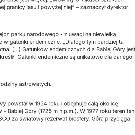
j granicy lasu i powyżej niej” – zaznaczył dyrektor
rejon parku narodowego - z uwagi na niewielką
je w gatunki endemiczne. „Dlatego tym bardziej ta
stotna. (…) Gatunków endemicznych dla Babiej Góry jes
kreślił. Gatunki endemiczne są unikatowe dla danego
 rodziny astrowatych.
y powstał w 1954 roku i obejmuje całą okolicę
- Babiej Góry (1725 m n.p.m.). W 1977 roku teren ten
CO za światowy rezerwat biosfery. Góra przyciąga