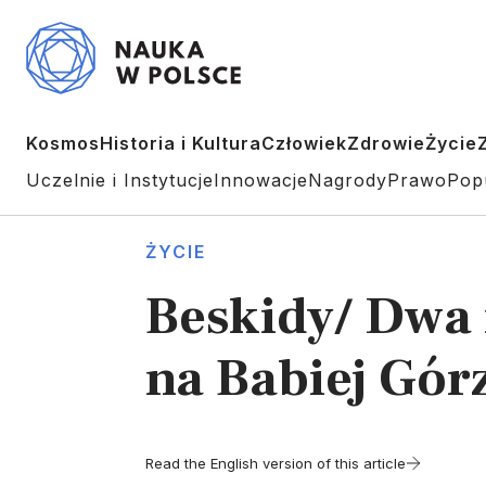
Kosmos
Historia i Kultura
Człowiek
Zdrowie
Życie
Uczelnie i Instytucje
Innowacje
Nagrody
Prawo
Pop
ŻYCIE
Beskidy/ Dwa 
na Babiej Gór
Read the English version of this article