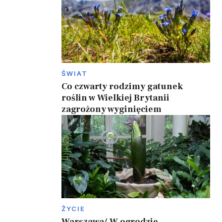
ŚWIAT
Co czwarty rodzimy gatunek
roślin w Wielkiej Brytanii
zagrożony wyginięciem
ŻYCIE
Warszawa/ W ogrodzie