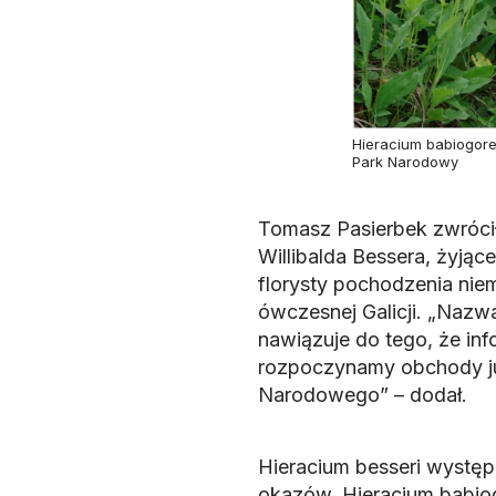
Hieracium babiogorens
Park Narodowy
Tomasz Pasierbek zwrócił
Willibalda Bessera, żyjąc
florysty pochodzenia niem
ówczesnej Galicji. „Nazw
nawiązuje do tego, że in
rozpoczynamy obchody jub
Narodowego” – dodał.
Hieracium besseri występuj
okazów. Hieracium babiog