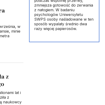
podczas wspólnej przerwy,
zmniejsza gotowość do zerwania
ra
z nałogiem. W badaniu
psychologów Uniwersytetu
SWPS osoby naśladowane w ten
sposób wypalały średnio dwa
września, w
razy więcej papierosów.
ansie, minie
ometra
a z
go
ionami lat i
iła z
szą naukowcy