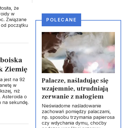
siła, że
roidy w
oc. Związane
POLECANE
 od początku
 boiska
k Ziemię
Palacze, naśladując się
a jest na 92
lanetę w
wzajemnie, utrudniają
kszej, niż
zerwanie z nałogiem
 Asteroida o
m na sekundę.
Nieświadome naśladowanie
zachowań pomiędzy palaczami,
np. sposobu trzymania papierosa
czy wdychania dymu, choćby