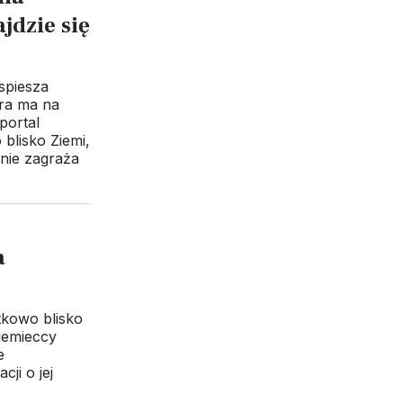
jdzie się
spiesza
óra ma na
portal
blisko Ziemi,
 nie zagraża
a
tkowo blisko
Niemieccy
e
cji o jej