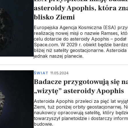
asteroidy Apophis, która zna
blisko Ziemi
Europejska Agencja Kosmiczna (ESA) przy
realizację nowej misji o nazwie Ramses, kt
celu dotarcie do asteroidy Apophis – podał 
Space.com. W 2029 r. obiekt będzie bardzo 
bliżej niż satelity geostacjonarne. Asteroida
jednak naszej planecie.
ŚWIAT
11.05.2024
Badacze przygotowują się n
„wizytę” asteroidy Apophis
Asteroida Apophis przeleci za pięć lat wyją
Ziemi, tuż poniżej orbity geostacjonarnej. 
naukowcy opracowują satelitę, który będzi
towarzyszył planetoidzie i dostarczy informa
budowie.