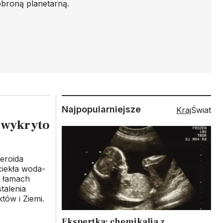
broną planetarną.
Najpopularniejsze
Kraj
Świat
 wykryto
teroida
ciekła woda-
a łamach
talenia
któw i Ziemi.
Ekspertka: chemikalia z