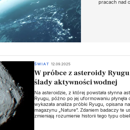
pracach nad o
ŚWIAT
12.09.2025
W próbce z asteroidy Ryugu
ślady aktywności wodnej
Na asteroidzie, z której powstała słynna as
Ryugu, późno po jej uformowaniu płynęła 
wykazała analiza próbki Ryugu, opisana n
magazynu „Nature”. Zdaniem badaczy te us
zmieniają rozumienie historii tego typu obie