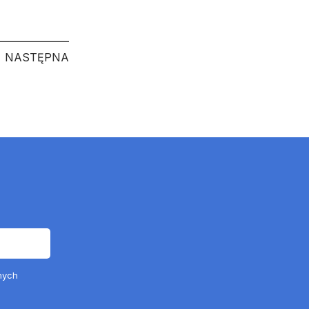
NASTĘPNA
NASTĘPNA
nych