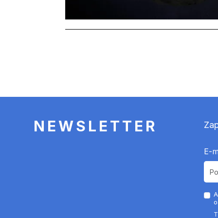
Stronicowanie
NEWSLETTER
Zap
E-m
A
o