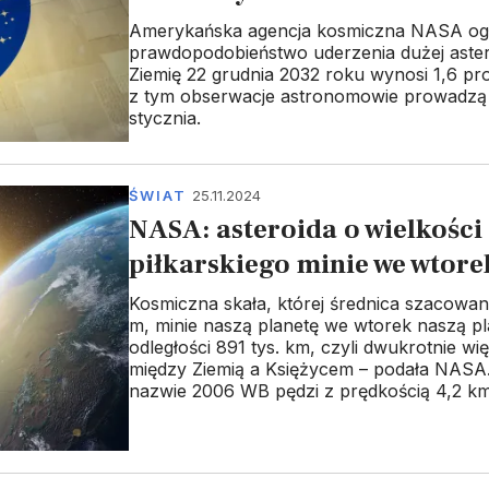
Amerykańska agencja kosmiczna NASA ogło
prawdopodobieństwo uderzenia dużej aste
Ziemię 22 grudnia 2032 roku wynosi 1,6 pr
z tym obserwacje astronomowie prowadzą
stycznia.
ŚWIAT
25.11.2024
NASA: asteroida o wielkości
piłkarskiego minie we wtore
Kosmiczna skała, której średnica szacowan
m, minie naszą planetę we wtorek naszą p
odległości 891 tys. km, czyli dwukrotnie wię
między Ziemią a Księżycem – podała NASA.
nazwie 2006 WB pędzi z prędkością 4,2 k