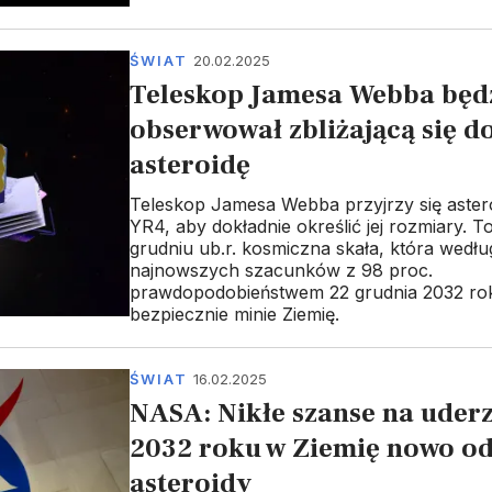
ŚWIAT
20.02.2025
Teleskop Jamesa Webba będ
obserwował zbliżającą się d
asteroidę
Teleskop Jamesa Webba przyjrzy się aster
YR4, aby dokładnie określić jej rozmiary. T
grudniu ub.r. kosmiczna skała, która wedłu
najnowszych szacunków z 98 proc.
prawdopodobieństwem 22 grudnia 2032 ro
bezpiecznie minie Ziemię.
ŚWIAT
16.02.2025
NASA: Nikłe szanse na uderz
2032 roku w Ziemię nowo od
asteroidy