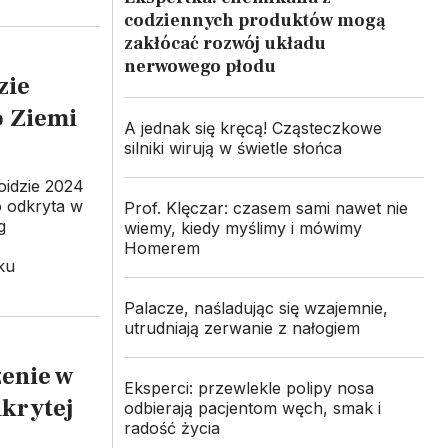
codziennych produktów mogą
zakłócać rozwój układu
nerwowego płodu
zie
o Ziemi
A jednak się kręcą! Cząsteczkowe
silniki wirują w świetle słońca
oidzie 2024
o odkryta w
Prof. Klęczar: czasem sami nawet nie
g
wiemy, kiedy myślimy i mówimy
Homerem
ku
Palacze, naśladując się wzajemnie,
utrudniają zerwanie z nałogiem
enie w
Eksperci: przewlekle polipy nosa
krytej
odbierają pacjentom węch, smak i
radość życia