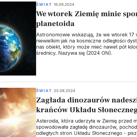
ŚWIAT
16.09.2024
We wtorek Ziemię minie spo
planetoida
Astronomowie wskazują, że we wtorek 17 
niewielkim jak na kosmiczne odległości dyst
nas obiekt, który może mieć nawet pół kil
średnicy. Nazywa się (2024 ON).
ŚWIAT
25.08.2024
Zagłada dinozaurów nadeszł
krańców Układu Słoneczne
Asteroida, która uderzyła w Ziemię przed mil
spowodowała zagładę dinozaurów, pochodz
odległych stron Układu Słonecznego - pi