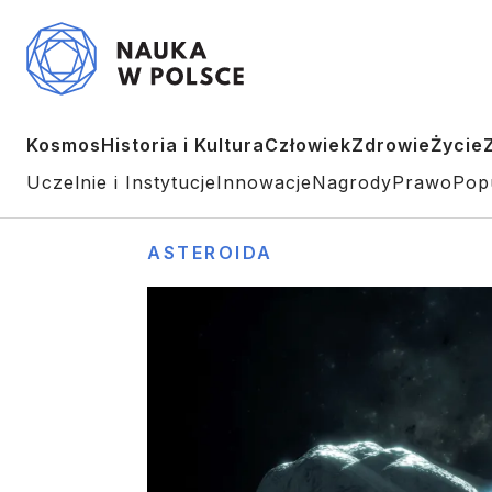
Kosmos
Historia i Kultura
Człowiek
Zdrowie
Życie
Uczelnie i Instytucje
Innowacje
Nagrody
Prawo
Pop
ASTEROIDA