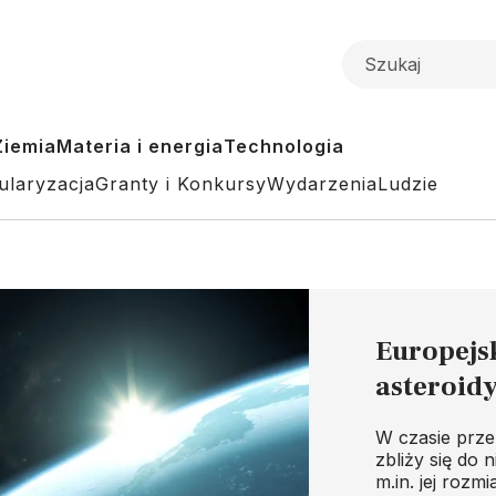
Ziemia
Materia i energia
Technologia
ularyzacja
Granty i Konkursy
Wydarzenia
Ludzie
Europejs
asteroid
W czasie prze
zbliży się do
m.in. jej rozmi