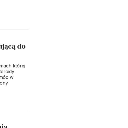
ującą do
mach której
teroidy
omóc w
rony
nia