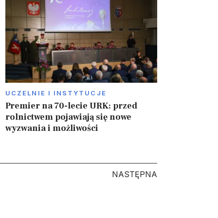
UCZELNIE I INSTYTUCJE
Premier na 70-lecie URK: przed
rolnictwem pojawiają się nowe
wyzwania i możliwości
NASTĘPNA
NASTĘPNA