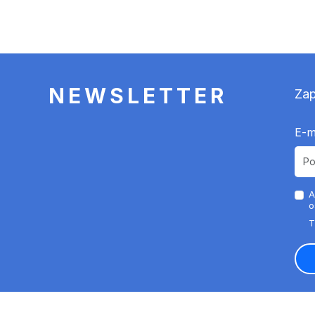
NEWSLETTER
Zap
E-m
A
o