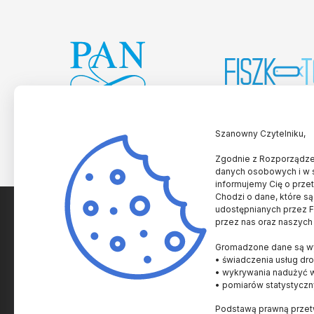
Szanowny Czytelniku,
Zgodnie z Rozporządzen
danych osobowych i w 
informujemy Cię o prze
Chodzi o dane, które są
udostępnianych przez Fu
przez nas oraz naszych
SPRAWY NAUKOWE
SPRAWY AKADEMICKI
Gromadzone dane są wy
Historia i Kultura
Uczelnie i Instytucje
• świadczenia usług dro
Człowiek
Innowacje
• wykrywania nadużyć 
• pomiarów statystyczn
Zdrowie
Nagrody
Podstawą prawną przetw
Życie
Prawo