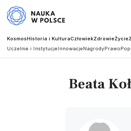
Kosmos
Historia i Kultura
Człowiek
Zdrowie
Życie
Uczelnie i Instytucje
Innowacje
Nagrody
Prawo
Pop
Beata Koł