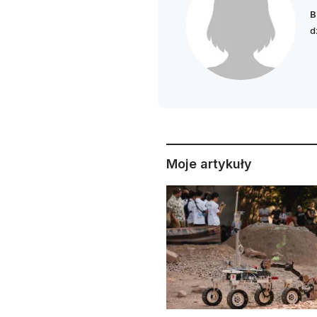
B
d
Moje artykuły