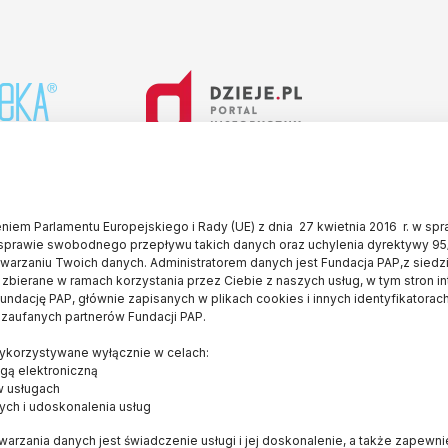
iem Parlamentu Europejskiego i Rady (UE) z dnia 27 kwietnia 2016 r. w sp
sprawie swobodnego przepływu takich danych oraz uchylenia dyrektywy 95
twarzaniu Twoich danych. Administratorem danych jest Fundacja PAP,z siedz
 zbierane w ramach korzystania przez Ciebie z naszych usług, w tym stron i
ndację PAP, głównie zapisanych w plikach cookies i innych identyfikatorach
 zaufanych partnerów Fundacji PAP.
E
OD NAS
WYDAWCA
korzystywane wyłącznie w celach:
Konkurs dla czytelników
FUNDACJA PAP
gą elektroniczną
Bracka 6/8
O serwisie
w usługach
ych i udoskonalenia usług
00-502, Warszawa
Popularyzator Nauki
naukawpolsce@pap
arzania danych jest świadczenie usługi i jej doskonalenie, a także zapewn
Blog