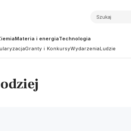
Ziemia
Materia i energia
Technologia
ularyzacja
Granty i Konkursy
Wydarzenia
Ludzie
odziej