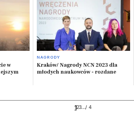
NAGRODY
cie w
Kraków/ Nagrody NCN 2023 dla
iejszym
młodych naukowców - rozdane
1
4
2
3
…
/ 4