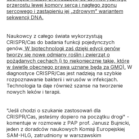
przerostu lewej komory serca i nagłego zgonu
sercowego i zastąpieniu jej „zdrowym” wariantem
sekwencji DNA.
Naukowcy z całego świata wykorzystują
CRISPR/Cas do badania funkcji pojedynczych
genów.
W biotechnologii zaś dzięki edycji genów
tworzy się nowe odmiany roślin i zwierząt o
pożądanych cechach (i to niekoniecznie takie, które
w świetle obecnego prawa uznane będą za GMO).
W
diagnostyce CRISPR/Cas jest nadzieją na szybkie
rozpoznawanie bakterii i wirusów w infekcjach.
Technologia ta daje również szanse na tworzenie
nowych leków i terapii.
"Jeśli chodzi o szukanie zastosowań dla
CRISPR/Cas, jesteśmy dopiero na początku drogi" -
komentuje w rozmowie z PAP prof. Janusz Bujnicki,
jeden z doradców naukowych Komisji Europejskiej
SAM-HLG, zatrudniony w warszawskim