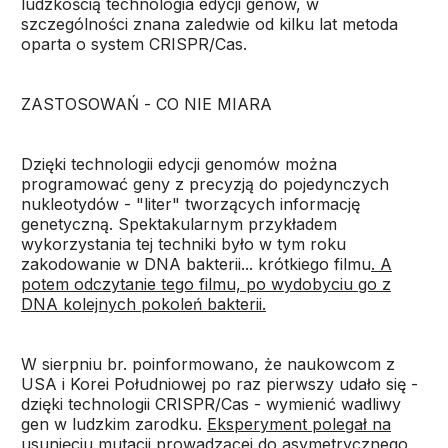
ludzkością technologia edycji genów, w
szczególności znana zaledwie od kilku lat metoda
oparta o system CRISPR/Cas.
ZASTOSOWAŃ - CO NIE MIARA
Dzięki technologii edycji genomów można
programować geny z precyzją do pojedynczych
nukleotydów - "liter" tworzących informację
genetyczną. Spektakularnym przykładem
wykorzystania tej techniki było w tym roku
zakodowanie w DNA bakterii... krótkiego filmu
. A
potem odczytanie tego filmu, po wydobyciu go z
DNA kolejnych pokoleń bakterii.
W sierpniu br. poinformowano, że naukowcom z
USA i Korei Południowej po raz pierwszy udało się -
dzięki technologii CRISPR/Cas - wymienić wadliwy
gen w ludzkim zarodku.
Eksperyment polegał na
usunięciu mutacji prowadzącej do asymetrycznego