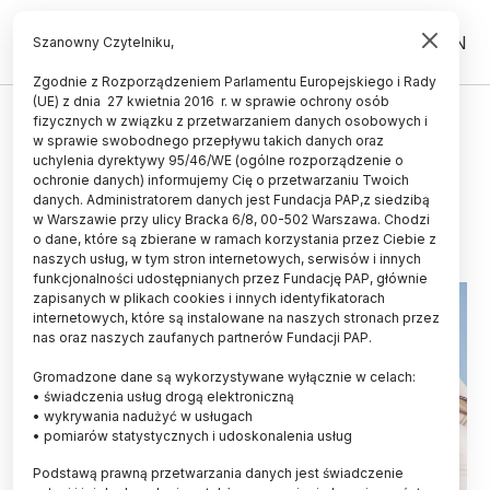
PL
EN
Szanowny Czytelniku,
Zgodnie z Rozporządzeniem Parlamentu Europejskiego i Rady
(UE) z dnia 27 kwietnia 2016 r. w sprawie ochrony osób
fizycznych w związku z przetwarzaniem danych osobowych i
Trwa zacięta bitwa o prawa do
w sprawie swobodnego przepływu takich danych oraz
technologii edycji genów CRISPR
uchylenia dyrektywy 95/46/WE (ogólne rozporządzenie o
ochronie danych) informujemy Cię o przetwarzaniu Twoich
danych. Administratorem danych jest Fundacja PAP,z siedzibą
10.08.2017
aktualizacja: 10.08.2017
w Warszawie przy ulicy Bracka 6/8, 00-502 Warszawa. Chodzi
5 minut czytania
o dane, które są zbierane w ramach korzystania przez Ciebie z
naszych usług, w tym stron internetowych, serwisów i innych
funkcjonalności udostępnianych przez Fundację PAP, głównie
zapisanych w plikach cookies i innych identyfikatorach
internetowych, które są instalowane na naszych stronach przez
nas oraz naszych zaufanych partnerów Fundacji PAP.
Gromadzone dane są wykorzystywane wyłącznie w celach:
• świadczenia usług drogą elektroniczną
• wykrywania nadużyć w usługach
• pomiarów statystycznych i udoskonalenia usług
Podstawą prawną przetwarzania danych jest świadczenie