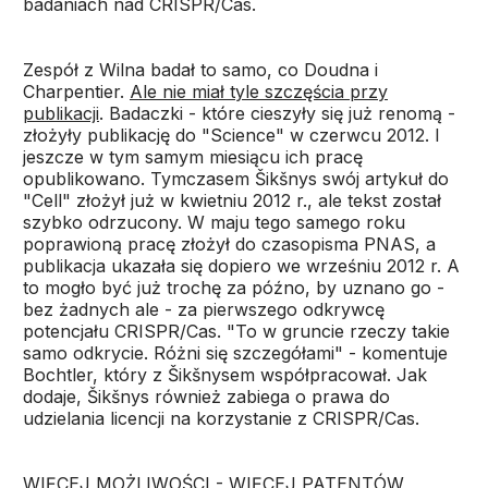
badaniach nad CRISPR/Cas.
Zespół z Wilna badał to samo, co Doudna i
Charpentier.
Ale nie miał tyle szczęścia przy
publikacji
. Badaczki - które cieszyły się już renomą -
złożyły publikację do "Science" w czerwcu 2012. I
jeszcze w tym samym miesiącu ich pracę
opublikowano. Tymczasem Šikšnys swój artykuł do
"Cell" złożył już w kwietniu 2012 r., ale tekst został
szybko odrzucony. W maju tego samego roku
poprawioną pracę złożył do czasopisma PNAS, a
publikacja ukazała się dopiero we wrześniu 2012 r. A
to mogło być już trochę za późno, by uznano go -
bez żadnych ale - za pierwszego odkrywcę
potencjału CRISPR/Cas. "To w gruncie rzeczy takie
samo odkrycie. Różni się szczegółami" - komentuje
Bochtler, który z Šikšnysem współpracował. Jak
dodaje, Šikšnys również zabiega o prawa do
udzielania licencji na korzystanie z CRISPR/Cas.
WIĘCEJ MOŻLIWOŚCI - WIĘCEJ PATENTÓW