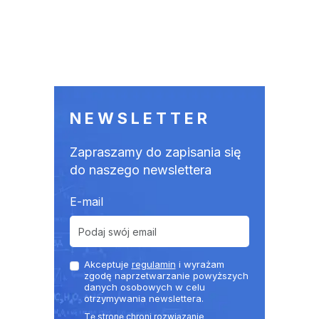
NEWSLETTER
Zapraszamy do zapisania się
do naszego newslettera
E-mail
Akceptuje
regulamin
i wyrażam
zgodę naprzetwarzanie powyższych
danych osobowych w celu
otrzymywania newslettera.