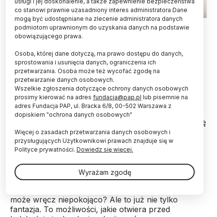
usługi i jej doskonalenie, a także zapewnienie bezpieczeństwa
co stanowi prawnie uzasadniony interes administratora Dane
mogą być udostępniane na zlecenie administratora danych
Fot. Fotolia
podmiotom uprawnionym do uzyskania danych na podstawie
obowiązującego prawa.
Dzięki technologii CRISPR precyzyjna edycja
genów to już rzeczywistość. Można się domyślić,
Osoba, której dane dotyczą, ma prawo dostępu do danych,
sprostowania i usunięcia danych, ograniczenia ich
że na rozwiązaniu tym będzie można zarobić
przetwarzania. Osoba może też wycofać zgodę na
krocie. Dlatego o prawa do technologii CRISPR
przetwarzanie danych osobowych.
toczy się zacięta batalia. A na rynku pojawiają się
Wszelkie zgłoszenia dotyczące ochrony danych osobowych
ciągle nowe możliwości. I nowi gracze.
prosimy kierować na adres
fundacja@pap.pl
lub pisemnie na
adres Fundacja PAP, ul. Bracka 6/8, 00-502 Warszawa z
dopiskiem "ochrona danych osobowych"
Wyobraźmy sobie, że informacją genetyczną daje się
manipulować tak swobodnie, jak literami, słowami i
Więcej o zasadach przetwarzania danych osobowych i
zdaniami w edytorze tekstów. Można wyszukiwać
przysługujących Użytkownikowi prawach znajduje się w
Polityce prywatności.
Dowiedz się więcej.
zbitki liter w tekście, kasować niepotrzebne
fragmenty, w dokładnie wyznaczone miejsca wklejać
nowe słowa... A w ten sposób dość swobodnie
Wyrażam zgodę
przeprojektować genom, aby wpływać na
właściwości organizmów. Brzmi zdumiewająco? Czy
może wręcz niepokojąco? Ale to już nie tylko
fantazja. To możliwości, jakie otwiera przed