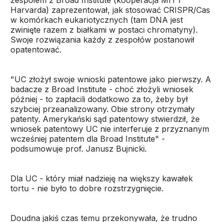
zespołem z Broad Institute (kooperacja MIT i
Harvarda) zaprezentował, jak stosować CRISPR/Cas
w komórkach eukariotycznych (tam DNA jest
zwinięte razem z białkami w postaci chromatyny).
Swoje rozwiązania każdy z zespołów postanowił
opatentować.
"UC złożył swoje wnioski patentowe jako pierwszy. A
badacze z Broad Institute - choć złożyli wniosek
później - to zapłacili dodatkowo za to, żeby był
szybciej przeanalizowany. Obie strony otrzymały
patenty. Amerykański sąd patentowy stwierdził, że
wniosek patentowy UC nie interferuje z przyznanym
wcześniej patentem dla Broad Institute" -
podsumowuje prof. Janusz Bujnicki.
Dla UC - który miał nadzieję na większy kawałek
tortu - nie było to dobre rozstrzygnięcie.
Doudna jakiś czas temu przekonywała, że trudno