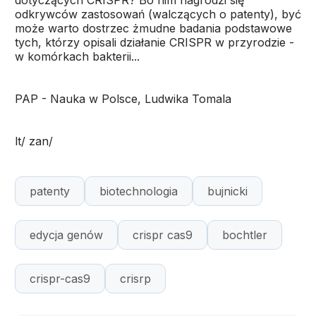
dotyczących CRISPR? Bo nim nagrodzi się
odkrywców zastosowań (walczących o patenty), być
może warto dostrzec żmudne badania podstawowe
tych, którzy opisali działanie CRISPR w przyrodzie -
w komórkach bakterii...
PAP - Nauka w Polsce, Ludwika Tomala
lt/ zan/
patenty
biotechnologia
bujnicki
edycja genów
crispr cas9
bochtler
crispr-cas9
crisrp