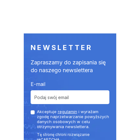
NEWSLETTER
Zapraszamy do zapisania się
do naszego newslettera
E-mail
Akceptuje
regulamin
i wyrażam
zgodę naprzetwarzanie powyższych
danych osobowych w celu
otrzymywania newslettera.