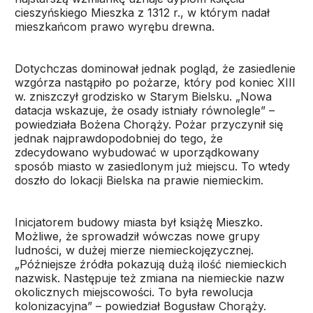
cieszyńskiego Mieszka z 1312 r., w którym nadał
mieszkańcom prawo wyrębu drewna.
Dotychczas dominował jednak pogląd, że zasiedlenie
wzgórza nastąpiło po pożarze, który pod koniec XIII
w. zniszczył grodzisko w Starym Bielsku. „Nowa
datacja wskazuje, że osady istniały równolegle” –
powiedziała Bożena Chorąży. Pożar przyczynił się
jednak najprawdopodobniej do tego, że
zdecydowano wybudować w uporządkowany
sposób miasto w zasiedlonym już miejscu. To wtedy
doszło do lokacji Bielska na prawie niemieckim.
Inicjatorem budowy miasta był książę Mieszko.
Możliwe, że sprowadził wówczas nowe grupy
ludności, w dużej mierze niemieckojęzycznej.
„Późniejsze źródła pokazują dużą ilość niemieckich
nazwisk. Następuje też zmiana na niemieckie nazw
okolicznych miejscowości. To była rewolucja
kolonizacyjna” – powiedział Bogusław Chorąży.