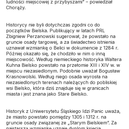
ludności miejscowej z przybyszami” – powiedział
Chorąży.
Historycy nie byli dotychczas zgodni co do
początków Bielska. Publikujący w latach PRL
Zbigniew Perzanowski sugerował, że powstało na
gruncie osady targowej, a za świadectwo istnienia
uznawał wzmiankę o Belici w dokumencie z 1284 r.
Później okazało się, że chodziło w nim o inną
miejscowość. Według niemieckiego historyka Waltera
Kuhna Bielsko powstało na przełomie XIII i XIV w. w
miejscu niezasiedlonym. Podobnie uważał Bogusław
Krasnowolski. Według niego osada wyrosła na
niezasiedlonych terenach należących do pobliskiej
wsi Bielsko, która dziś znajduje się w granicach
miasta i jest znana jako Stare Bielsko.
Historyk z Uniwersytetu Śląskiego Idzi Panic uważa,
że miasto powstało pomiędzy 1305 i 1312 r. na
gruncie osady związanej ze „Starym Bielskiem”. Za
najstarszą wzmiankę uznaje dyplom księcia