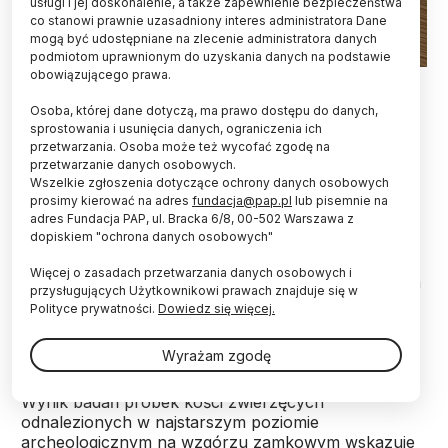
usługi i jej doskonalenie, a także zapewnienie bezpieczeństwa
co stanowi prawnie uzasadniony interes administratora Dane
mogą być udostępniane na zlecenie administratora danych
podmiotom uprawnionym do uzyskania danych na podstawie
obowiązującego prawa.
Fot. Fotolia
Osoba, której dane dotyczą, ma prawo dostępu do danych,
Okolice dzisiejszego wzgórza zamkowego w
sprostowania i usunięcia danych, ograniczenia ich
Bielsku-Białej były zamieszkałe już w XIII w., czyli
przetwarzania. Osoba może też wycofać zgodę na
ok. stu lat wcześniej niż sądzono – poinformowali
przetwarzanie danych osobowych.
we wtorek archeolodzy z bielskiego Muzeum
Wszelkie zgłoszenia dotyczące ochrony danych osobowych
Historycznego Bożena i Bogusław Chorążowie.
prosimy kierować na adres
fundacja@pap.pl
lub pisemnie na
adres Fundacja PAP, ul. Bracka 6/8, 00-502 Warszawa z
dopiskiem "ochrona danych osobowych"
„To istotne ustalenie, ponieważ dotychczas część
Więcej o zasadach przetwarzania danych osobowych i
badaczy negowała tak wczesne zasiedlenie wzgórza
przysługujących Użytkownikowi prawach znajduje się w
upatrując jego początków najwcześniej pod koniec
Polityce prywatności.
Dowiedz się więcej.
XIII lub w początkach XIV w.” – podkreśliła Bożena
Chorąży.
Wyrażam zgodę
Wynik badań próbek kości zwierzęcych
odnalezionych w najstarszym poziomie
archeologicznym na wzgórzu zamkowym wskazuje