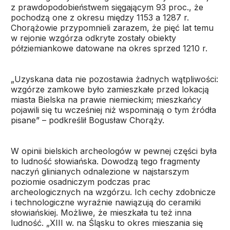
z prawdopodobieństwem sięgającym 93 proc., że
pochodzą one z okresu między 1153 a 1287 r.
Chorążowie przypomnieli zarazem, że pięć lat temu
w rejonie wzgórza odkryte zostały obiekty
półziemiankowe datowane na okres sprzed 1210 r.
„Uzyskana data nie pozostawia żadnych wątpliwości:
wzgórze zamkowe było zamieszkałe przed lokacją
miasta Bielska na prawie niemieckim; mieszkańcy
pojawili się tu wcześniej niż wspominają o tym źródła
pisane” – podkreślił Bogusław Chorąży.
W opinii bielskich archeologów w pewnej części była
to ludność słowiańska. Dowodzą tego fragmenty
naczyń glinianych odnalezione w najstarszym
poziomie osadniczym podczas prac
archeologicznych na wzgórzu. Ich cechy zdobnicze
i technologiczne wyraźnie nawiązują do ceramiki
słowiańskiej. Możliwe, że mieszkała tu też inna
ludność. „XIII w. na Śląsku to okres mieszania się