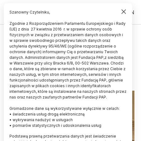
PL
EN
Szanowny Czytelniku,
Zgodnie z Rozporządzeniem Parlamentu Europejskiego i Rady
(UE) z dnia 27 kwietnia 2016 r. w sprawie ochrony osób
fizycznych w związku z przetwarzaniem danych osobowych i
Archeolodzy: bielskie wzgórze
w sprawie swobodnego przepływu takich danych oraz
zamkowe było zamieszkałe już w
uchylenia dyrektywy 95/46/WE (ogólne rozporządzenie o
ochronie danych) informujemy Cię o przetwarzaniu Twoich
XIII w.
danych. Administratorem danych jest Fundacja PAP,z siedzibą
w Warszawie przy ulicy Bracka 6/8, 00-502 Warszawa. Chodzi
16.12.2015
aktualizacja: 16.12.2015
o dane, które są zbierane w ramach korzystania przez Ciebie z
3 minuty czytania
naszych usług, w tym stron internetowych, serwisów i innych
funkcjonalności udostępnianych przez Fundację PAP, głównie
zapisanych w plikach cookies i innych identyfikatorach
internetowych, które są instalowane na naszych stronach przez
nas oraz naszych zaufanych partnerów Fundacji PAP.
Gromadzone dane są wykorzystywane wyłącznie w celach:
• świadczenia usług drogą elektroniczną
• wykrywania nadużyć w usługach
• pomiarów statystycznych i udoskonalenia usług
Podstawą prawną przetwarzania danych jest świadczenie