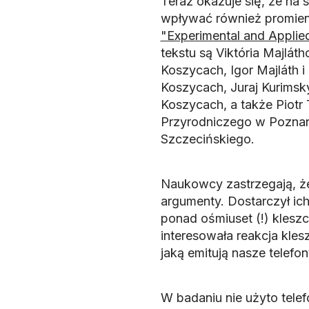
Teraz okazuje się, że na
wpływać również promien
"Experimental and Appli
tekstu są Viktória Majlá
Koszycach, Igor Majláth 
Koszycach, Juraj Kurimský
Koszycach, a także Piotr 
Przyrodniczego w Poznan
Szczecińskiego.
Naukowcy zastrzegają, że
argumenty. Dostarczył i
ponad ośmiuset (!) klesz
interesowała reakcja kles
jaką emitują nasze telefo
W badaniu nie użyto tele