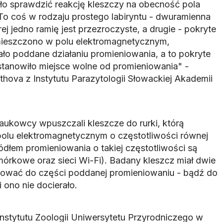
iło sprawdzić reakcję kleszczy na obecność pola
o coś w rodzaju prostego labiryntu - dwuramienna
rej jedno ramię jest przezroczyste, a drugie - pokryte
umieszczono w polu elektromagnetycznym,
ało poddane działaniu promieniowania, a to pokryte
 stanowiło miejsce wolne od promieniowania" -
athova z Instytutu Parazytologii Słowackiej Akademii
ukowcy wpuszczali kleszcze do rurki, którą
polu elektromagnetycznym o częstotliwości równej
łem promieniowania o takiej częstotliwości są
órkowe oraz sieci Wi-Fi). Badany kleszcz miał dwie
ować do części poddanej promieniowaniu - bądź do
i ono nie docierało.
 Instytutu Zoologii Uniwersytetu Przyrodniczego w