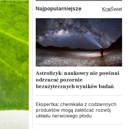
Najpopularniejsze
Kraj
Świat
Astrofizyk: naukowcy nie powinni
odrzucać pozornie
bezużytecznych wyników badań
Ekspertka: chemikalia z codziennych
produktów mogą zakłócać rozwój
układu nerwowego płodu