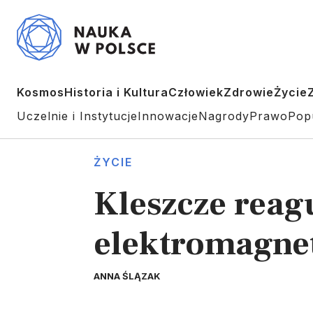
Kosmos
Historia i Kultura
Człowiek
Zdrowie
Życie
Uczelnie i Instytucje
Innowacje
Nagrody
Prawo
Pop
ŻYCIE
Kleszcze reag
elektromagne
ANNA ŚLĄZAK