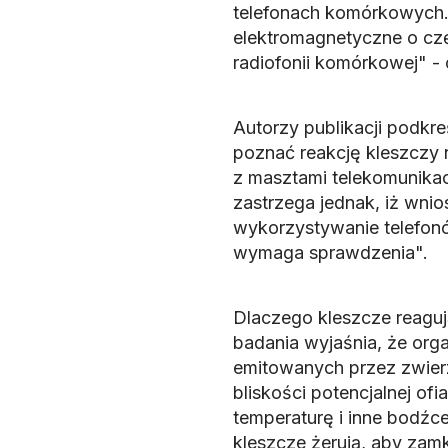
telefonach komórkowych. 
elektromagnetyczne o czę
radiofonii komórkowej" -
Autorzy publikacji podkre
poznać reakcję kleszczy 
z masztami telekomunika
zastrzega jednak, iż wni
wykorzystywanie telefon
wymaga sprawdzenia".
Dlaczego kleszcze reaguj
badania wyjaśnia, że org
emitowanych przez zwierzę
bliskości potencjalnej o
temperaturę i inne bodź
kleszcze żerują, aby zam