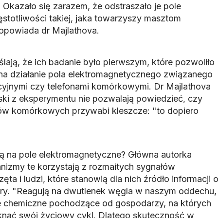
Okazało się zarazem, że odstraszało je pole
stotliwości takiej, jaka towarzyszy masztom
 opowiada dr Majlathova.
ślają, że ich badanie było pierwszym, które pozwoliło
na działanie pola elektromagnetycznego związanego
cyjnymi czy telefonami komórkowymi. Dr Majlathova
oski z eksperymentu nie pozwalają powiedzieć, czy
ów komórkowych przywabi kleszcze: "to dopiero
ą na pole elektromagnetyczne? Główna autorka
anizmy te korzystają z rozmaitych sygnałów
ta i ludzi, które stanowią dla nich źródło informacji 
fiary. "Reagują na dwutlenek węgla w naszym oddechu,
ce chemiczne pochodzące od gospodarzy, na których
knąć swój życiowy cykl. Dlatego skuteczność w