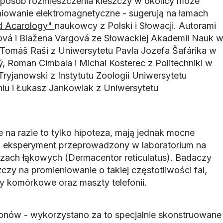
 sposób rozmieszczenia kleszczy w okolicy może
iowanie elektromagnetyczne - sugerują na łamach
ed Acarology"
naukowcy z Polski i Słowacji. Autorami
thová i Blažena Vargová ze Słowackiej Akademii Nauk 
i Tomáš Raši z Uniwersytetu Pavla Jozefa Šafárika w
, Roman Cimbala i Michal Kosterec z Politechniki w
Tryjanowski z Instytutu Zoologii Uniwersytetu
iu i Łukasz Jankowiak z Uniwersytetu
 na razie to tylko hipoteza, mają jednak mocne
ch eksperyment przeprowadzony w laboratorium na
czach łąkowych (
Dermacentor reticulatus
). Badaczy
zczy na promieniowanie o takiej częstotliwości fal,
ny komórkowe oraz maszty telefonii.
fonów - wykorzystano za to specjalnie skonstruowane