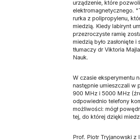
urządzenie, które pozwol
elektromagnetycznego. "T
rurka z polipropylenu, któ
miedzią. Kiedy labirynt 
przezroczyste ramię zost
miedzią było zasłonięte i
tłumaczy dr Viktoria Majl
Nauk.
W czasie eksperymentu na
następnie umieszczali w 
900 MHz i 5000 MHz (źród
odpowiednio telefony kom
możliwości: mógł powędr
tej, do której dzięki miedz
Prof. Piotr Tryjanowski z