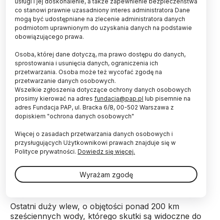
słodkiej wody - w rezultacie stopień jego zasolenia
usługi i jej doskonalenie, a także zapewnienie bezpieczeństwa
jest niewielki.
co stanowi prawnie uzasadniony interes administratora Dane
mogą być udostępniane na zlecenie administratora danych
podmiotom uprawnionym do uzyskania danych na podstawie
obowiązującego prawa.
\"Dla podtrzymania zdrowego stanu ekosystemu
Bałtyku niezbędne jest zasilanie w wodę słoną,
Osoba, której dane dotyczą, ma prawo dostępu do danych,
dobrze natlenioną, niosącą duże ilości biogenów\" -
sprostowania i usunięcia danych, ograniczenia ich
mówi prof. Massel.
przetwarzania. Osoba może też wycofać zgodę na
przetwarzanie danych osobowych.
Wszelkie zgłoszenia dotyczące ochrony danych osobowych
Jak zaznacza, owe korzystne dla Bałtyku wielkie
prosimy kierować na adres
fundacja@pap.pl
lub pisemnie na
wlewy wody z Morza Północnego występują
adres Fundacja PAP, ul. Bracka 6/8, 00-502 Warszawa z
dopiskiem "ochrona danych osobowych"
sporadycznie i są trudne do prognozowania.
Więcej o zasadach przetwarzania danych osobowych i
przysługujących Użytkownikowi prawach znajduje się w
Duże wlewy pojawiają się średnio co 4-5 lat i
Polityce prywatności.
Dowiedz się więcej.
występują najczęściej późną jesienią lub zimą.
Natomiast w okresie 1983-2004 wlewy zdarzały się
Wyrażam zgodę
co 10 lat.
Ostatni duży wlew, o objętości ponad 200 km
sześciennych wody, którego skutki są widoczne do