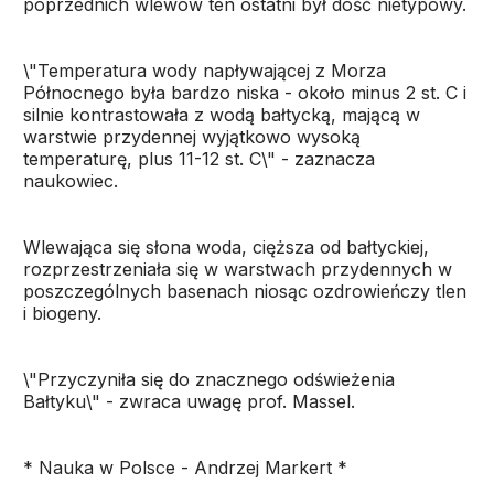
poprzednich wlewów ten ostatni był dość nietypowy.
\"Temperatura wody napływającej z Morza
Północnego była bardzo niska - około minus 2 st. C i
silnie kontrastowała z wodą bałtycką, mającą w
warstwie przydennej wyjątkowo wysoką
temperaturę, plus 11-12 st. C\" - zaznacza
naukowiec.
Wlewająca się słona woda, cięższa od bałtyckiej,
rozprzestrzeniała się w warstwach przydennych w
poszczególnych basenach niosąc ozdrowieńczy tlen
i biogeny.
\"Przyczyniła się do znacznego odświeżenia
Bałtyku\" - zwraca uwagę prof. Massel.
* Nauka w Polsce - Andrzej Markert *