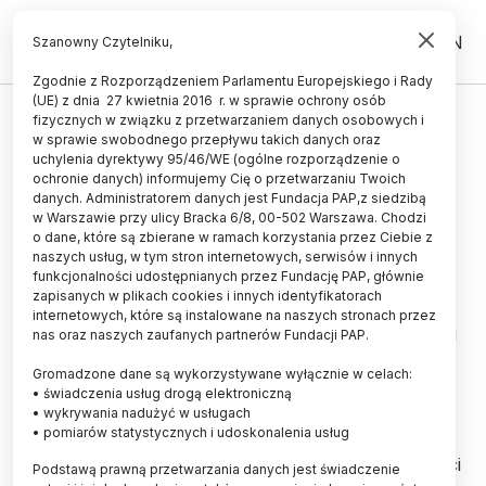
PL
EN
Szanowny Czytelniku,
Zgodnie z Rozporządzeniem Parlamentu Europejskiego i Rady
(UE) z dnia 27 kwietnia 2016 r. w sprawie ochrony osób
fizycznych w związku z przetwarzaniem danych osobowych i
Wlew atlantyckiej wody odświeżył
w sprawie swobodnego przepływu takich danych oraz
Bałtyk
uchylenia dyrektywy 95/46/WE (ogólne rozporządzenie o
ochronie danych) informujemy Cię o przetwarzaniu Twoich
danych. Administratorem danych jest Fundacja PAP,z siedzibą
15.07.2004
aktualizacja: 15.07.2004
w Warszawie przy ulicy Bracka 6/8, 00-502 Warszawa. Chodzi
2 minuty czytania
o dane, które są zbierane w ramach korzystania przez Ciebie z
naszych usług, w tym stron internetowych, serwisów i innych
funkcjonalności udostępnianych przez Fundację PAP, głównie
Polskie morze otrzymało w ostatnich miesiącach
zapisanych w plikach cookies i innych identyfikatorach
potężną dawkę świeżej wody atlantyckiej z Morza
internetowych, które są instalowane na naszych stronach przez
Północnego. Znacznie poprawiło to sytuację Bałtyku
nas oraz naszych zaufanych partnerów Fundacji PAP.
- mówi prof. Stanisław Massel z
Instytutu
Gromadzone dane są wykorzystywane wyłącznie w celach:
Oceanologii PAN
http://www.iopan.gda.pl/
• świadczenia usług drogą elektroniczną
• wykrywania nadużyć w usługach
• pomiarów statystycznych i udoskonalenia usług
Bałtyk jest małym, płytkim, półzamkniętym morzem.
Wpadające do niego liczne rzeki niosą ogromne ilości
Podstawą prawną przetwarzania danych jest świadczenie