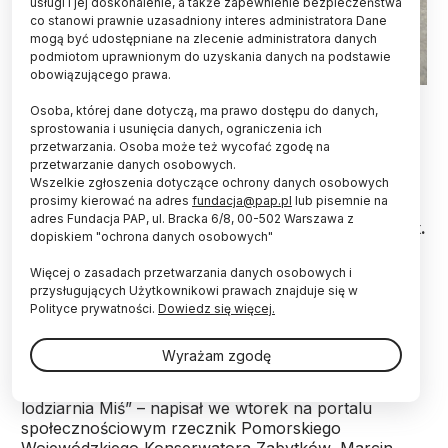
usługi i jej doskonalenie, a także zapewnienie bezpieczeństwa
co stanowi prawnie uzasadniony interes administratora Dane
mogą być udostępniane na zlecenie administratora danych
podmiotom uprawnionym do uzyskania danych na podstawie
obowiązującego prawa.
20.05.2026. Płyta nagrobna odkryta z XIII wieku prezentowana
Osoba, której dane dotyczą, ma prawo dostępu do danych,
w Gdańsku, 20 bm. Archeolodzy natrafili na artefakt w trakcie
sprostowania i usunięcia danych, ograniczenia ich
wykopalisk prowadzonych w miejscu, w którym kiedyś działała
kultowa gdańska lodziarnia Miś. (aldg) PAP/Adam Warżawa
przetwarzania. Osoba może też wycofać zgodę na
przetwarzanie danych osobowych.
Wszelkie zgłoszenia dotyczące ochrony danych osobowych
Archeolodzy z firmy ArcheoScan odkryli w
prosimy kierować na adres
fundacja@pap.pl
lub pisemnie na
centrum Gdańska granitową płytę nagrobną z
adres Fundacja PAP, ul. Bracka 6/8, 00-502 Warszawa z
reliefem krzyża łacińskiego, datowaną na XIII wiek.
dopiskiem "ochrona danych osobowych"
W ubiegłym roku w tym samym miejscu
odnaleziono m.in. płytę nagrobną z wizerunkiem
Więcej o zasadach przetwarzania danych osobowych i
rycerza.
przysługujących Użytkownikowi prawach znajduje się w
Polityce prywatności.
Dowiedz się więcej.
„Pierwsze w tym sezonie znalezisko archeologiczne
Wyrażam zgodę
na najsłynniejszym wykopie w Gdańsku – przy ul.
Grodzkiej/Sukienniczej, gdzie znajdowała się słynna
lodziarnia Miś” – napisał we wtorek na portalu
społecznościowym rzecznik Pomorskiego