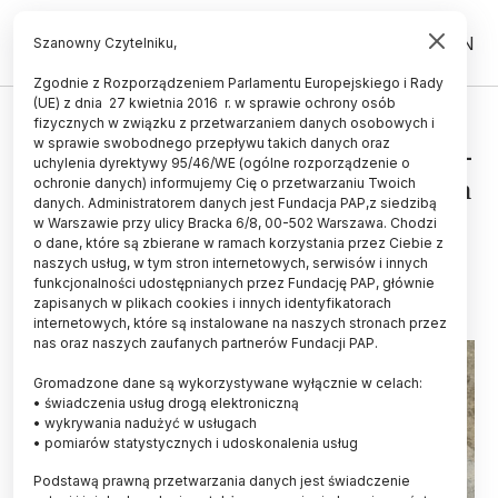
PL
EN
Szanowny Czytelniku,
Zgodnie z Rozporządzeniem Parlamentu Europejskiego i Rady
(UE) z dnia 27 kwietnia 2016 r. w sprawie ochrony osób
HISTORIA I KULTURA
fizycznych w związku z przetwarzaniem danych osobowych i
w sprawie swobodnego przepływu takich danych oraz
Gdańsk/ Archeolodzy odkryli XIII-
uchylenia dyrektywy 95/46/WE (ogólne rozporządzenie o
wieczną płytę nagrobną w centrum
ochronie danych) informujemy Cię o przetwarzaniu Twoich
danych. Administratorem danych jest Fundacja PAP,z siedzibą
miasta
w Warszawie przy ulicy Bracka 6/8, 00-502 Warszawa. Chodzi
o dane, które są zbierane w ramach korzystania przez Ciebie z
21.05.2026
aktualizacja: 21.05.2026
naszych usług, w tym stron internetowych, serwisów i innych
2 minuty czytania
funkcjonalności udostępnianych przez Fundację PAP, głównie
zapisanych w plikach cookies i innych identyfikatorach
internetowych, które są instalowane na naszych stronach przez
nas oraz naszych zaufanych partnerów Fundacji PAP.
Gromadzone dane są wykorzystywane wyłącznie w celach:
• świadczenia usług drogą elektroniczną
• wykrywania nadużyć w usługach
• pomiarów statystycznych i udoskonalenia usług
Podstawą prawną przetwarzania danych jest świadczenie