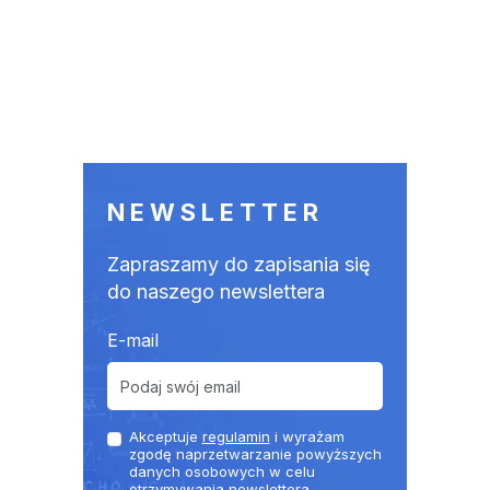
NEWSLETTER
Zapraszamy do zapisania się
do naszego newslettera
E-mail
Akceptuje
regulamin
i wyrażam
zgodę naprzetwarzanie powyższych
danych osobowych w celu
otrzymywania newslettera.