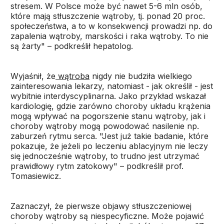
stresem. W Polsce może być nawet 5-6 mln osób,
które mają stłuszczenie wątroby, tj. ponad 20 proc.
społeczeństwa, a to w konsekwencji prowadzi np. do
zapalenia wątroby, marskości i raka wątroby. To nie
są żarty" – podkreślił hepatolog.
Wyjaśnił, że
wątroba
nigdy nie budziła wielkiego
zainteresowania lekarzy, natomiast - jak określił - jest
wybitnie interdyscyplinarna. Jako przykład wskazał
kardiologię, gdzie zarówno choroby układu krążenia
mogą wpływać na pogorszenie stanu wątroby, jak i
choroby wątroby mogą powodować nasilenie np.
zaburzeń rytmu serca. "Jest już takie badanie, które
pokazuje, że jeżeli po leczeniu ablacyjnym nie leczy
się jednocześnie wątroby, to trudno jest utrzymać
prawidłowy rytm zatokowy" – podkreślił prof.
Tomasiewicz.
Zaznaczył, że pierwsze objawy stłuszczeniowej
choroby wątroby są niespecyficzne. Może pojawić