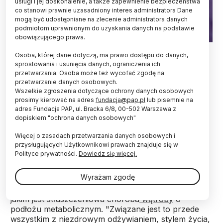
usługi i jej doskonalenie, a także zapewnienie bezpieczeństwa
co stanowi prawnie uzasadniony interes administratora Dane
mogą być udostępniane na zlecenie administratora danych
podmiotom uprawnionym do uzyskania danych na podstawie
obowiązującego prawa.
Fot. Adobe Stock
Osoba, której dane dotyczą, ma prawo dostępu do danych,
sprostowania i usunięcia danych, ograniczenia ich
Stłuszczeniowa choroba wątroby o podłożu
przetwarzania. Osoba może też wycofać zgodę na
metabolicznym związana jest przede wszystkim z
przetwarzanie danych osobowych.
niezdrowym odżywianiem, stylem życia, stresem.
Wszelkie zgłoszenia dotyczące ochrony danych osobowych
W Polsce może być nawet 5-6 mln osób, które
prosimy kierować na adres
fundacja@pap.pl
lub pisemnie na
mają stłuszczenie wątroby, tj. ponad 20 proc.
adres Fundacja PAP, ul. Bracka 6/8, 00-502 Warszawa z
dopiskiem "ochrona danych osobowych"
społeczeństwa – ostrzegł hepatolog prof.
Krzysztof Tomasiewicz.
Więcej o zasadach przetwarzania danych osobowych i
przysługujących Użytkownikowi prawach znajduje się w
Polityce prywatności.
Dowiedz się więcej.
W rozmowie z PAP kierownik Kliniki Chorób
Zakaźnych i Hepatologii Uniwersyteckiego Szpitala
Wyrażam zgodę
Klinicznego nr 1 w Lublinie prof. Krzysztof
Tomasiewicz zwrócił uwagę na skalę problemu,
jakim jest stłuszczeniowa choroba
wątroby
o
podłożu metabolicznym. "Związane jest to przede
wszystkim z niezdrowym odżywianiem, stylem życia,