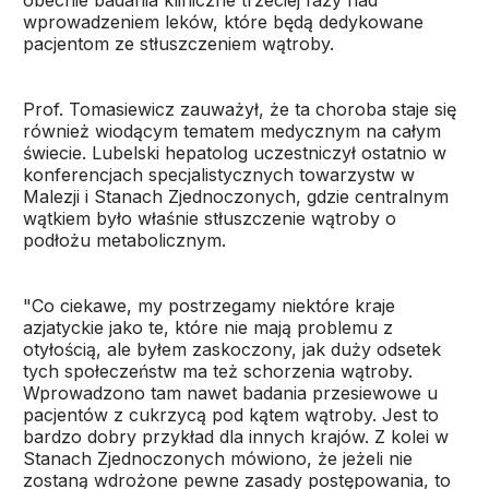
obecnie badania kliniczne trzeciej fazy nad
wprowadzeniem leków, które będą dedykowane
pacjentom ze stłuszczeniem wątroby.
Prof. Tomasiewicz zauważył, że ta choroba staje się
również wiodącym tematem medycznym na całym
świecie. Lubelski hepatolog uczestniczył ostatnio w
konferencjach specjalistycznych towarzystw w
Malezji i Stanach Zjednoczonych, gdzie centralnym
wątkiem było właśnie stłuszczenie wątroby o
podłożu metabolicznym.
"Co ciekawe, my postrzegamy niektóre kraje
azjatyckie jako te, które nie mają problemu z
otyłością, ale byłem zaskoczony, jak duży odsetek
tych społeczeństw ma też schorzenia wątroby.
Wprowadzono tam nawet badania przesiewowe u
pacjentów z cukrzycą pod kątem wątroby. Jest to
bardzo dobry przykład dla innych krajów. Z kolei w
Stanach Zjednoczonych mówiono, że jeżeli nie
zostaną wdrożone pewne zasady postępowania, to