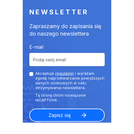
NEWSLETTER
Zapraszamy do zapisania się
do naszego newslettera
E-mail
Akceptuje
regulamin
i wyrażam
zgodę naprzetwarzanie powyższych
danych osobowych w celu
otrzymywania newslettera.