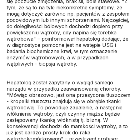
się poczucie zmęczenia, brak sił, bóle stawowe. "Z
tym, że są to na tyle niekonkretne symptomy, że
mogą dotyczyć zarówno np. pacjentów z zespołem
pocovidowym lub innymi schorzeniami. Najczęściej,
do dolegliwości bólowych dochodzi dopiero przy
powiększeniu wątroby, gdy napina się torebka
wątrobowa" – poinformował hepatolog dodając, że
w diagnostyce pomocne jest na wstępie USG i
badania biochemiczne krwi, w tym oznaczenie
enzymów wątrobowych, a w przypadkach
wątpliwych - biopsja wątroby.
Hepatolog został zapytany o wygląd samego
narządu w przypadku zaawansowanej choroby.
"Mówiąc obrazowo, jest ona przesycona tłuszczem
- kropelki tłuszczu znajdują się w obrębie tkanki
wątrobowej. To powoduje zapalenie, a następnie
włóknienie wątroby, czyli czynny miąższ będzie
zastępowany tkanką włóknistą tj. blizną. W
konsekwencji dochodzi do marskości wątroby, a to
już jest bardzo prosty krok do raka
wątrobokomórkowego" – przestrzegł profesor.