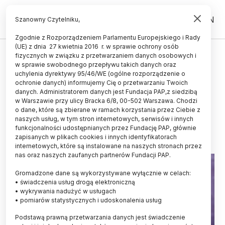
PL
EN
Szanowny Czytelniku,
Zgodnie z Rozporządzeniem Parlamentu Europejskiego i Rady
(UE) z dnia 27 kwietnia 2016 r. w sprawie ochrony osób
ZDROWIE
fizycznych w związku z przetwarzaniem danych osobowych i
w sprawie swobodnego przepływu takich danych oraz
Hepatolog: W Polsce może być
uchylenia dyrektywy 95/46/WE (ogólne rozporządzenie o
nawet 5-6 mln osób, które mają
ochronie danych) informujemy Cię o przetwarzaniu Twoich
danych. Administratorem danych jest Fundacja PAP,z siedzibą
stłuszczenie wątroby
w Warszawie przy ulicy Bracka 6/8, 00-502 Warszawa. Chodzi
o dane, które są zbierane w ramach korzystania przez Ciebie z
07.12.2023
aktualizacja: 07.12.2023
naszych usług, w tym stron internetowych, serwisów i innych
4 minuty czytania
funkcjonalności udostępnianych przez Fundację PAP, głównie
zapisanych w plikach cookies i innych identyfikatorach
internetowych, które są instalowane na naszych stronach przez
nas oraz naszych zaufanych partnerów Fundacji PAP.
Gromadzone dane są wykorzystywane wyłącznie w celach:
• świadczenia usług drogą elektroniczną
• wykrywania nadużyć w usługach
• pomiarów statystycznych i udoskonalenia usług
Podstawą prawną przetwarzania danych jest świadczenie